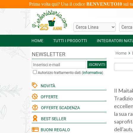
Prima volta qui? Usa il codice
BENVENUTO10
sul t
HOME
TUTTI I PRODOTTI
INTEGRATORI NAT
Home
NEWSLETTER
ISCRIVITI
Autorizzo trattamento dati
(
informativa
)
NOVITÀ
Il Maita
OFFERTE
Tradizi
eccellen
OFFERTE SCADENZA
la sua r
BEST SELLER
saprofit
dell'aut
BUONI REGALO