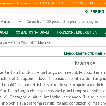
uo primo ordine, avrai un EXTRA SCONTO DEL 10% SU TUTTO, cumulabi
PREFERITI
URALI
COSMETICI NATURALI
TRADIZIONE ERBORISTICA
Erbario Piante Officinali
Maitake
Elenco piante officinali 
Maitake
ke, Grifola frondosa, è un fungo commestibile appartenen
onale del Giappone, dove è considerato il re dei funghi,
ti qualità organolettiche, sia per le sue proprietà medicina
arità. E' un fungo che cresce dopo i primi temporali estivi,
a di Castagni e altre latifoglie, cessando il suo ciclo v
unno per la sua estrema sensibilità alle condizioni climatich