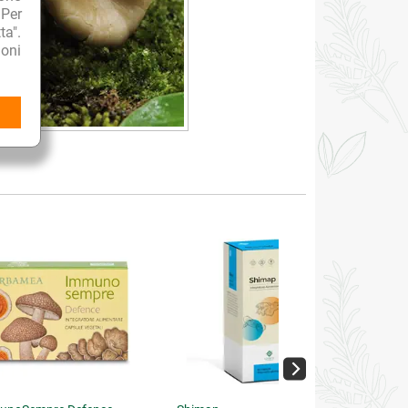
 Per
ta".
oni