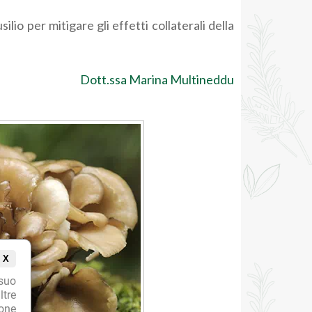
lio per mitigare gli effetti collaterali della
Dott.ssa Marina Multineddu
X
suo
ltre
ione