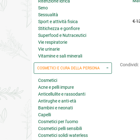
nitPlus K
MunitPlus
Mai
Ritenzione idrica
Seno
Sessualità
€ 44.10
€ 41.58
49.00
(-10%)
€ 46.20
(-10%)
€ 1
Sport e attività fisica
Stitichezza e gonfiore
Superfood e Nutraceutici
Vie respiratorie
Vie urinarie
Vitamine e sali minerali
Condividi:
COSMETICI E CURA DELLA PERSONA
Cosmetici
Acne e pelli impure
Anticellulite e rassodanti
Antirughe e anti-età
Bambini e neonati
Capelli
Cosmetici per l'uomo
Cosmetici pelli sensibili
Cosmetici solidi waterless