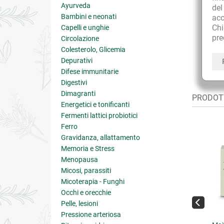
Ayurveda
de
Bambini e neonati
acc
Ch
Capelli e unghie
pre
Circolazione
Colesterolo, Glicemia
Depurativi
Difese immunitarie
Digestivi
Dimagranti
PRODOTT
Energetici e tonificanti
Fermenti lattici probiotici
Ferro
Gravidanza, allattamento
Memoria e Stress
Menopausa
Micosi, parassiti
Micoterapia - Funghi
Occhi e orecchie
Pelle, lesioni
Pressione arteriosa