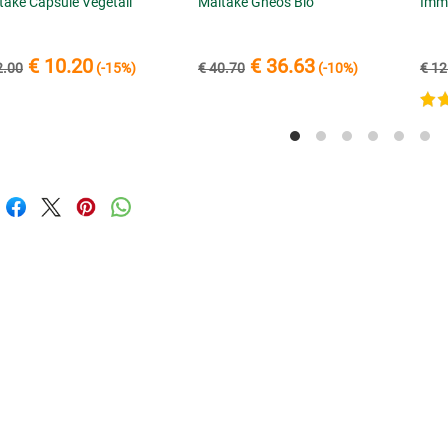
take Capsule Vegetali
Maitake Gheos Bio
Imm
€ 10.20
€ 36.63
2.00
(-15%)
€ 40.70
(-10%)
€ 12