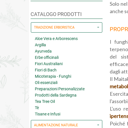
Solo nel
anche so
CATALOGO PRODOTTI
TRADIZIONE ERBORISTICA
PROPRI
Aloe Vera e Arborescens
I fungh
Argilla
terpenoi
Ayurveda
del sis
Erbe officinali
efficace
Fiori Australiani
Fiori di Bach
dagli at
Micoterapia - Funghi
Il Mait
Oli essenziali
metabol
Preparazioni Personalizzate
Esercit
Prodotti della Sardegna
l'assorb
Tea Tree Oil
Tè
L'uso r
Tisane e Infusi
iperten
Poiché f
ALIMENTAZIONE NATURALE