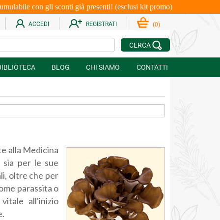
le con gli sconti già presenti! (esclusi kit promo)
ACCEDI
REGISTRATI
(
0
)
CERCA
BIBLIOTECA
BLOG
CHI SIAMO
CONTATTI
▼
te alla Medicina
 sia per le sue
li, oltre che per
 come parassita o
itale all'inizio
e.