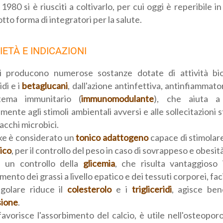
 1980 si è riusciti a coltivarlo, per cui oggi è reperibile i
tto forma di integratori per la salute.
ETÀ E INDICAZIONI
i producono numerose sostanze dotate di attività bio
di e i
betaglucani
, dall'azione antinfettiva, antinfiammato
tema immunitario (
immunomodulante
), che aiuta a 
mente agli stimoli ambientali avversi e alle sollecitazioni
tacchi microbici.
ake è considerato un
tonico
adattogeno
capace di stimolare
ico
, per il controllo del peso in caso di sovrappeso e obesità
a un controllo della
glicemia
, che risulta vantaggioso 
imento dei grassi a livello epatico e dei tessuti corporei, fa
egolare riduce il
colesterolo
e i
trigliceridi
, agisce be
sione
.
avorisce l'assorbimento del calcio, è utile nell'osteoporos