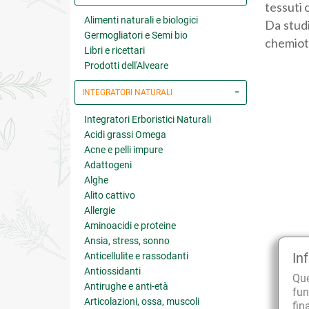
tessuti 
Alimenti naturali e biologici
Da studi
Germogliatori e Semi bio
chemiote
Libri e ricettari
Prodotti dell'Alveare
INTEGRATORI NATURALI
Integratori Erboristici Naturali
Acidi grassi Omega
Acne e pelli impure
Adattogeni
Alghe
Alito cattivo
Allergie
Aminoacidi e proteine
Ansia, stress, sonno
In
Anticellulite e rassodanti
Antiossidanti
Qu
Antirughe e anti-età
fun
Articolazioni, ossa, muscoli
fin