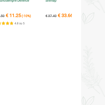
unoSempre Defence
Shimap
€ 11.25
€ 33.66
.50
(-10%)
€ 37.40
(-10%)
4.8 su 5