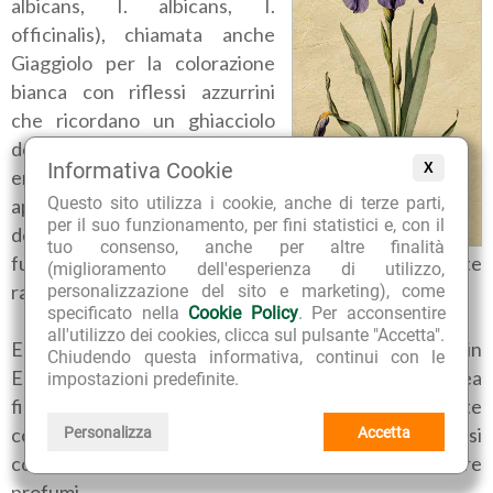
albicans, I. albicans, I.
officinalis), chiamata anche
Giaggiolo per la colorazione
bianca con riflessi azzurrini
che ricordano un ghiacciolo
del suo fiore, è una pianta
Informativa Cookie
X
erbacea perenne
Questo sito utilizza i cookie, anche di terze parti,
appartenente alla famiglia
per il suo funzionamento, per fini statistici e, con il
delle Iridaceae, dotata di un
tuo consenso, anche per altre finalità
fusto sotterraneo detto rizoma, che ogni anno emette
(miglioramento dell'esperienza di utilizzo,
radici e fusti avventizi.
personalizzazione del sito e marketing), come
specificato nella
Cookie Policy
. Per acconsentire
all'utilizzo dei cookies, clicca sul pulsante "Accetta".
E' originaria dell'Asia minore, ma si è ben acclimatata in
Chiudendo questa informativa, continui con le
Europa nelle regioni collinari, dove cresce spontanea
impostazioni predefinite.
fino ai 1000 metri di altitudine, ed è largamente
coltivata anche in numerose cultivar e ibridi dai diversi
Personalizza
Accetta
colori, a scopo ornamentale, medicinale e per realizzare
profumi.