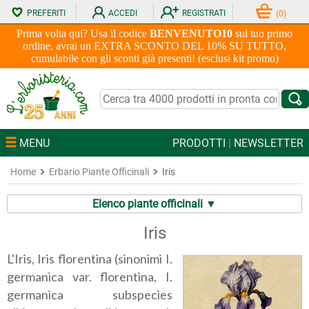
PREFERITI
ACCEDI
REGISTRATI
(
0
)
Prima volta qui? Usa il codice
BENVENUTO10
sul tuo primo
ordine, avrai un EXTRA SCONTO DEL 10% SU TUTTO,
cumulabile con gli sconti già presenti! (esclusi kit promo)
MENU
PRODOTTI
|
NEWSLETTER
Home
Erbario Piante Officinali
Iris
Elenco piante officinali ▼
Iris
L'Iris, Iris florentina (sinonimi I.
germanica var. florentina, I.
germanica subspecies