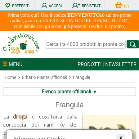
PREFERITI
ACCEDI
REGISTRATI
(
0
)
Prima volta qui? Usa il codice
BENVENUTO10
sul tuo primo
ordine, avrai un EXTRA SCONTO DEL 10% SU TUTTO,
cumulabile con gli sconti già presenti! (esclusi kit promo)
MENU
PRODOTTI
|
NEWSLETTER
Home
Erbario Piante Officinali
Frangula
Elenco piante officinali ▼
Frangula
La
droga
è costituita dalla
corteccia dei rami (e del
tronco) di Rhamnus frangula L.
Informativa Cookie
X