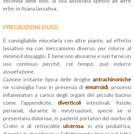
seconda delle dosi. Si usa associata spesso ad altre
erbe, in tisana lassativa.
PRECAUZIONI D'USO
È consigliabile miscelarla con altre piante, ad effetto
lassativo ma con meccanismo diverso, per ridurre al
minimo il dosaggio. È bene non abusarne e non farne un
uso continuo perché, col tempo, può indurre
assuefazione.
L'azione irritante tipica delle droghe
antrachinoniche
ne sconsiglia l'uso in presenza di
emorroidi
, processi
infiammatori a carico degli organi del piccolo bacino
come l'appendicite,
diverticoli
intestinali, fistole
perianali, durante le mestruazioni, specie se si
presentano dolorose, in pazienti portatori del morbo di
Crohn o di rettocolite
ulcerosa
, in età pediatrica,
durante la gravidanza e l'allattamento (passa nel latte