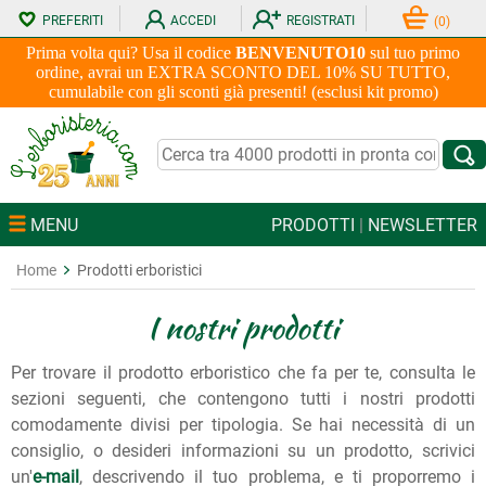
PREFERITI
ACCEDI
REGISTRATI
(
0
)
Prima volta qui? Usa il codice
BENVENUTO10
sul tuo primo
ordine, avrai un EXTRA SCONTO DEL 10% SU TUTTO,
cumulabile con gli sconti già presenti! (esclusi kit promo)
MENU
PRODOTTI
|
NEWSLETTER
Home
Prodotti erboristici
I nostri prodotti
Per trovare il prodotto erboristico che fa per te, consulta le
sezioni seguenti, che contengono tutti i nostri prodotti
comodamente divisi per tipologia. Se hai necessità di un
consiglio, o desideri informazioni su un prodotto, scrivici
un'
e-mail
, descrivendo il tuo problema, e ti proporremo i