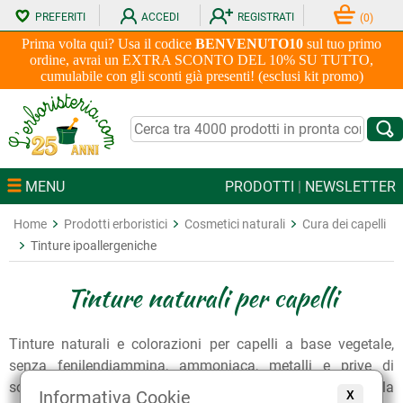
PREFERITI
ACCEDI
REGISTRATI
(
0
)
Prima volta qui? Usa il codice
BENVENUTO10
sul tuo primo
ordine, avrai un EXTRA SCONTO DEL 10% SU TUTTO,
cumulabile con gli sconti già presenti! (esclusi kit promo)
MENU
PRODOTTI
|
NEWSLETTER
Home
Prodotti erboristici
Cosmetici naturali
Cura dei capelli
Tinture ipoallergeniche
Tinture naturali per capelli
Tinture naturali e colorazioni per capelli a base vegetale,
senza fenilendiammina, ammoniaca, metalli e prive di
sostanze che causano allergie e irritazioni, adatte anche alla
Informativa Cookie
X