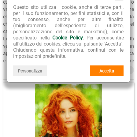
cute delicata, pensate per chi desidera ravvivare, coprire o
Questo sito utilizza i cookie, anche di terze parti,
valorizzare il colore con formule ispirate alla tradizione
per il suo funzionamento, per fini statistici e, con il
erboristica, trattamenti ideali per donare nuova intensità alla
tuo consenso, anche per altre finalità
chioma, coprire i capelli bianchi e migliorare l’aspetto del
(miglioramento dell'esperienza di utilizzo,
capello rispettandone equilibrio e bellezza.
personalizzazione del sito e marketing), come
specificato nella
Cookie Policy
. Per acconsentire
Le formulazioni a base di ingredienti naturali ed estratti
all'utilizzo dei cookies, clicca sul pulsante "Accetta".
vegetali rappresentano una soluzione adatta a chi cerca un
Chiudendo questa informativa, continui con le
approccio più delicato alla colorazione, unendo resa estetica
impostazioni predefinite.
e attenzione alla fibra capillare, per ottenere un colore
luminoso, uniforme e naturale, prendendoti cura dei capelli
Mostra tutto
Personalizza
Accetta
ad ogni applicazione.
Per qualunque consiglio sull'utilizzo dei nostri prodotti, puoi
chiedere ai nostri erboristi una
consulenza gratuita
e senza
impegno. Per ulteriori informazioni, inoltre, puoi consultare
gli
Articoli di approfondimento
sul nostro blog.