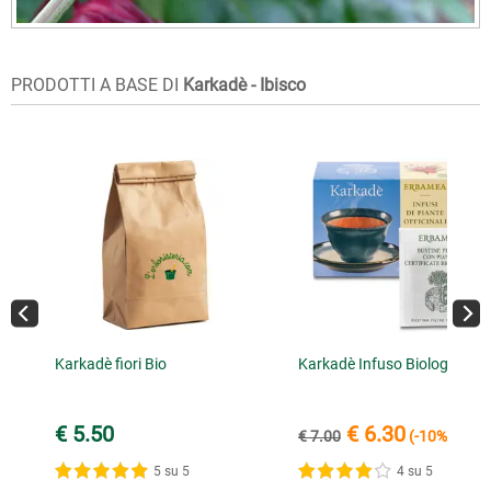
PRODOTTI A BASE DI
Karkadè - Ibisco
Karkadè fiori Bio
Karkadè Infuso Biologico
€ 5.50
€ 6.30
€ 7.00
(-10%)
5 su 5
4 su 5