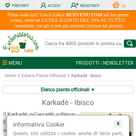
PREFERITI
ACCEDI
REGISTRATI
(
0
)
Prima volta qui? Usa il codice
BENVENUTO10
sul tuo primo
ordine, avrai un EXTRA SCONTO DEL 10% SU TUTTO,
cumulabile con gli sconti già presenti! (esclusi kit promo)
MENU
PRODOTTI
|
NEWSLETTER
Home
Erbario Piante Officinali
Karkadè - Ibisco
Elenco piante officinali ▼
Karkadè - Ibisco
Il Karkadè, o Carcadè, o Ibisco,
il cui nome botanico è Hibiscus
Informativa Cookie
X
sabdariffa, è una pianta
Questo sito utilizza i cookie, anche di terze parti,