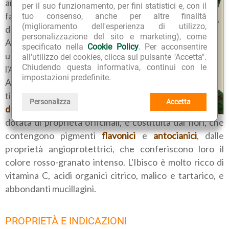
arbustiva appartenente alla
per il suo funzionamento, per fini statistici e, con il
famiglia delle Malvaceae; è
tuo consenso, anche per altre finalità
(miglioramento dell'esperienza di utilizzo,
detto anche Tè rosa di
personalizzazione del sito e marketing), come
Abissinia, ed è particolarmente
specificato nella
Cookie Policy
. Per acconsentire
utilizzato in Egitto e in tutta
all'utilizzo dei cookies, clicca sul pulsante "Accetta".
Chiudendo questa informativa, continui con le
l'Africa tropicale, in India, nelle
impostazioni predefinite.
Antille, come bevanda dal
tipico colore rosso rubino. La
Personalizza
Accetta
droga
, cioè la parte di pianta
dotata di proprietà officinali, è costituita dai fiori, che
contengono pigmenti
flavonici
e
antocianici
, dalle
proprietà angioprotettrici, che conferiscono loro il
colore rosso-granato intenso. L'Ibisco è molto ricco di
vitamina C, acidi organici citrico, malico e tartarico, e
abbondanti mucillagini.
PROPRIETÀ E INDICAZIONI