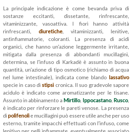
La principale indicazione è come bevanda priva di
sostanze eccitanti, dissetante, rinfrescante,
vitaminizzante, vasoattiva. I fiori hanno attività
rinfrescanti,
diuretiche
, vitaminizzanti, lenitive,
antinfiammatorie, coloranti. La presenza di acidi
organici, che hanno un'azione leggermente irritante,
mitigata dalla presenza di abbondanti mucillagini,
determina, se l'infuso di Karkadè è assunto in buona
quantità, un'azione di tipo osmotico (richiamo di acqua
nel lume intestinale), indicata come blando
lassativo
specie in caso di
stipsi
cronica. Il suo gradevole sapore
acidulo è indicato come aromatizzante per le tisane.
Assunto in abbinamento a
Mirtillo
,
Ippocastano
,
Rusco
,
è indicato per rinforzare le pareti venose. La presenza
di
polifenoli
e mucillagini può essere utile anche per uso
esterno, tramite impacchi effettuati con l'infuso, come
lenitivo per pelli infiammate, eventualmente associato