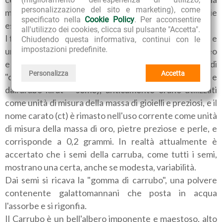
personalizzazione del sito e marketing), come
maturazione diviene marrone scuro con la superficie
specificato nella
Cookie Policy
. Per acconsentire
esterna dura e coriacea.
all'utilizzo dei cookies, clicca sul pulsante "Accetta".
I frutti contengono numerosi semi scuri e lucidi, tondi e
Chiudendo questa informativa, continui con le
impostazioni predefinite.
un po' appiattiti, dalla dimensione e dal peso omogeneo
e costante, a cui venne attribuito l'appellativo di
Personalizza
Accetta
"carati" (dal nome greco keràtion delle carrube, e
dall'arabo kirat = seme); anticamente erano utilizzati
come unità di misura della massa di gioielli e preziosi, e il
nome carato (ct) è rimasto nell'uso corrente come unità
di misura della massa di oro, pietre preziose e perle, e
corrisponde a 0,2 grammi. In realtà attualmente è
accertato che i semi della carruba, come tutti i semi,
mostrano una certa, anche se modesta, variabilità.
Dai semi si ricava la "gomma di carrubo", una polvere
contenente galattomannani che posta in acqua
l'assorbe e si rigonfia.
Il Carrubo è un bell'albero imponente e maestoso, alto