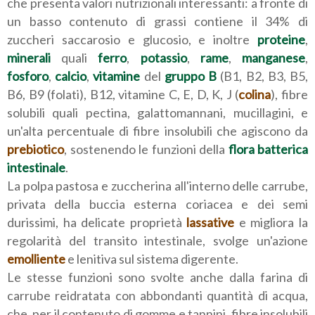
che presenta valori nutrizionali interessanti: a fronte di
un basso contenuto di grassi contiene il 34% di
zuccheri saccarosio e glucosio, e inoltre
proteine
,
minerali
quali
ferro
,
potassio
,
rame
,
manganese
,
fosforo
,
calcio
,
vitamine
del
gruppo B
(B1, B2, B3, B5,
B6, B9 (folati), B12, vitamine C, E, D, K, J (
colina
), fibre
solubili quali pectina, galattomannani, mucillagini, e
un'alta percentuale di fibre insolubili che agiscono da
prebiotico
, sostenendo le funzioni della
flora batterica
intestinale
.
La polpa pastosa e zuccherina all'interno delle carrube,
privata della buccia esterna coriacea e dei semi
durissimi, ha delicate proprietà
lassative
e migliora la
regolarità del transito intestinale, svolge un'azione
emolliente
e lenitiva sul sistema digerente.
Le stesse funzioni sono svolte anche dalla farina di
carrube reidratata con abbondanti quantità di acqua,
che, per il contenuto di gomme e tannini, fibre insolubili