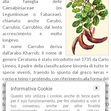
alla famiglia delle
Caesalpiniaceae (ex
Leguminosae o Fabaceae),
chiamato anche Carubo,
Carrubio, Carrubbio, dal lento
accrescimento e molto
longevo.
Il nome Carrubo deriva
dall'arabo Kharrub; il nome di
genere Ceratonia è stato introdotto nel 1735 da Carlo
Linneo, il padre della classificazione binomia di tutte le
specie viventi, traendo lo spunto dal greco keras =
corno e teìno = protendo, con riferimento alla forma del
frutto, la carruba, lunga e arcuata simile a un corno
Informativa Cookie
X
proteso, come esprime anche il nome dialettale
Questo sito utilizza i cookie, anche di terze parti,
còrnula. Il nome di specie sìliqua è riferito al grande
per il suo funzionamento, per fini statistici e, con il
baccello indeiscente (che non si apre) lungo dai 10 ai 20
tuo consenso, anche per altre finalità
centimetri, di colore prima verde chiaro, che poi con la
(miglioramento dell'esperienza di utilizzo,