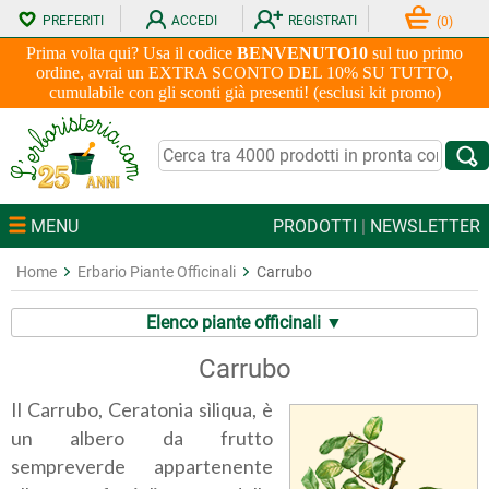
PREFERITI
ACCEDI
REGISTRATI
(
0
)
Prima volta qui? Usa il codice
BENVENUTO10
sul tuo primo
ordine, avrai un EXTRA SCONTO DEL 10% SU TUTTO,
cumulabile con gli sconti già presenti! (esclusi kit promo)
MENU
PRODOTTI
|
NEWSLETTER
Home
Erbario Piante Officinali
Carrubo
Elenco piante officinali ▼
Carrubo
Il Carrubo, Ceratonia sìliqua, è
un albero da frutto
sempreverde appartenente