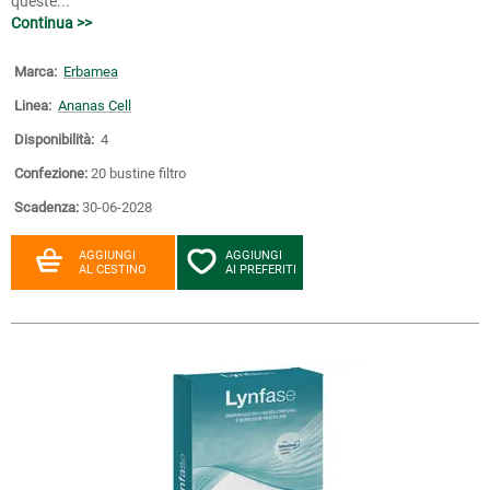
queste...
Continua >>
Marca:
Erbamea
Linea:
Ananas Cell
Disponibilità:
4
Confezione:
20 bustine filtro
Scadenza:
30-06-2028
AGGIUNGI
AGGIUNGI
AL CESTINO
AI PREFERITI