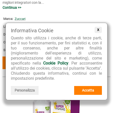
migliori integratori con la...
Continua >>
Marca:
Zuccari
Linea:
Super Ananas Slim
Informativa Cookie
X
Disponibilità:
3
Questo sito utilizza i cookie, anche di terze parti,
Confezione:
30 bustine monodose
per il suo funzionamento, per fini statistici e, con il
tuo consenso, anche per altre finalità
Scadenza:
30-08-2027
(miglioramento dell'esperienza di utilizzo,
personalizzazione del sito e marketing), come
AGGIUNGI
AGGIUNGI
specificato nella
Cookie Policy
. Per acconsentire
AL CESTINO
AI PREFERITI
all'utilizzo dei cookies, clicca sul pulsante "Accetta".
Chiudendo questa informativa, continui con le
impostazioni predefinite.
Personalizza
Accetta