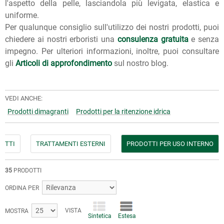
l'aspetto della pelle, lasciandola più levigata, elastica e
uniforme.
Per qualunque consiglio sull'utilizzo dei nostri prodotti, puoi
chiedere ai nostri erboristi una
consulenza gratuita
e senza
impegno. Per ulteriori informazioni, inoltre, puoi consultare
gli
Articoli di approfondimento
sul nostro blog.
VEDI ANCHE:
Prodotti dimagranti
Prodotti per la ritenzione idrica
DOTTI
TRATTAMENTI ESTERNI
PRODOTTI PER USO INTERNO
35
PRODOTTI
ORDINA PER
VISTA
MOSTRA
Sintetica
Estesa