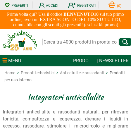
PREFERITI
ACCEDI
REGISTRATI
(
0
)
Prima volta qui? Usa il codice
BENVENUTO10
sul tuo primo
ordine, avrai un EXTRA SCONTO DEL 10% SU TUTTO,
cumulabile con gli sconti già presenti! (esclusi kit promo)
MENU
PRODOTTI
|
NEWSLETTER
Home
Prodotti erboristici
Anticellulite e rassodanti
Prodotti
per uso interno
Integratori anticellulite
Integratori anticellulite e rassodanti naturali, per ritrovare
tonicità, compattezza e leggerezza, drenare i liquidi in
eccesso, rassodare, stimolare il microcircolo e migliorare