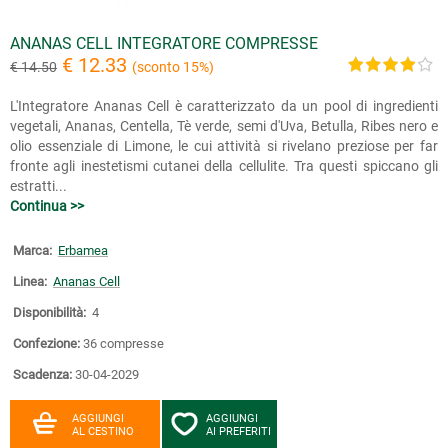
ANANAS CELL INTEGRATORE COMPRESSE
€ 12.33
€ 14.50
(sconto 15%)
L'Integratore Ananas Cell è caratterizzato da un pool di ingredienti
vegetali, Ananas, Centella, Tè verde, semi d'Uva, Betulla, Ribes nero e
olio essenziale di Limone, le cui attività si rivelano preziose per far
fronte agli inestetismi cutanei della cellulite. Tra questi spiccano gli
estratti...
Continua >>
Marca:
Erbamea
Linea:
Ananas Cell
Disponibilità:
4
Confezione:
36 compresse
Scadenza:
30-04-2029
AGGIUNGI
AGGIUNGI
AL CESTINO
AI PREFERITI