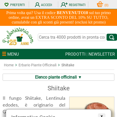
PREFERITI
ACCEDI
REGISTRATI
(
0
)
Prima volta qui? Usa il codice
BENVENUTO10
sul tuo primo
ordine, avrai un EXTRA SCONTO DEL 10% SU TUTTO,
cumulabile con gli sconti già presenti! (esclusi kit promo)
MENU
PRODOTTI
|
NEWSLETTER
Home
Erbario Piante Officinali
Shiitake
Elenco piante officinali ▼
Shiitake
Il fungo Shiitake, Lentinula
edodes, è originario del
Giappone, della Cina, della
X