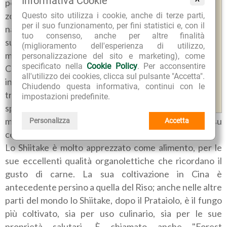
Informativa Cookie
penisola Coreana e di altre
zone dell'Asia orientale; in
Questo sito utilizza i cookie, anche di terze parti,
per il suo funzionamento, per fini statistici e, con il
natura cresce in luoghi umidi
tuo consenso, anche per altre finalità
su ceppi o tronchi di alberi
(miglioramento dell'esperienza di utilizzo,
morti, come Faggi, Querce,
personalizzazione del sito e marketing), come
specificato nella
Cookie Policy
. Per acconsentire
Castagni, nel periodo
all'utilizzo dei cookies, clicca sul pulsante "Accetta".
invernale e primaverile,
Chiudendo questa informativa, continui con le
tramite la propagazione delle
impostazioni predefinite.
spore. Oggi è coltivato per
mezzo dell'inoculazione con funghi in crescita attiva su
Personalizza
Accetta
ceppi di piante.
Lo Shiitake è molto apprezzato come alimento, per le
sue eccellenti qualità organolettiche che ricordano il
gusto di carne. La sua coltivazione in Cina è
antecedente persino a quella del Riso; anche nelle altre
parti del mondo lo Shiitake, dopo il Prataiolo, è il fungo
più coltivato, sia per uso culinario, sia per le sue
proprietà salutari. È chiamato anche "Forest