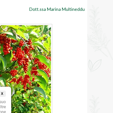
Dott.ssa Marina Multineddu
X
suo
ltre
ione