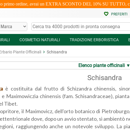
uo primo ordine, avrai un EXTRA SCONTO DEL 10% SU TUTTO, cumulabi
PREFERITI
URALI
COSMETICI NATURALI
TRADIZIONE ERBORISTICA
Erbario Piante Officinali
Schisandra
Elenco piante officinali 
Schisandra
ga
è costituita dal frutto di Schizandra chinensis, sino
 e Maximowiczia chinensis (fam. Schisandraceae), pianta 
el Tibet.
copritore, il Maximovicz, dell'orto botanico di Pietroburgo,
ettentrionale dove, dopo un avvio stentato, si ambientò nel
regioni, raggiungendo anche un notevole sviluppo. La pia