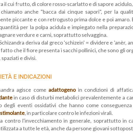
ra il cui frutto, di colore rosso-scarlatto e di sapore acidul
chiamato anche "bacca dai cinque sapori", per la qualità
ente piccante e con retrogusto prima dolce e poi amaro. 
quantità per la polpa acidula e impiegato nella preparazi
gnare verdure e carni, soprattutto selvaggina.
Schizandra deriva dal greco 'schizein' = dividere e 'anèr, a
 fatto che il fiore presenta i sacchi pollinici, che sono gli or
 spaziati e divisi.
ETÀ E INDICAZIONI
sandra agisce come
adattogeno
in condizioni di affat
idante
in caso di disturbi metabolici prevalentemente a ca
 degli eventi ossidativi che hanno come conseguenz
stimolante
, in particolare contro le infezioni virali.
zza contro l'invecchiamento in generale, soprattutto in 
tilizzata a tutte le età, anche da persone giovani sottoposte 