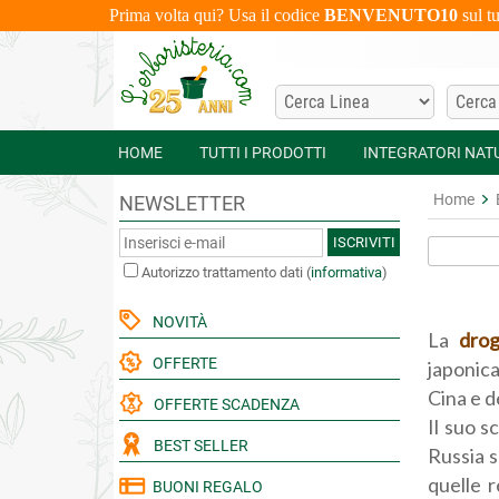
Prima volta qui? Usa il codice
BENVENUTO10
sul t
HOME
TUTTI I PRODOTTI
INTEGRATORI NAT
Home
NEWSLETTER
ISCRIVITI
Autorizzo trattamento dati
(
informativa
)
NOVITÀ
La
dro
OFFERTE
japonica
Cina e d
OFFERTE SCADENZA
Il suo s
BEST SELLER
Russia s
quelle 
BUONI REGALO