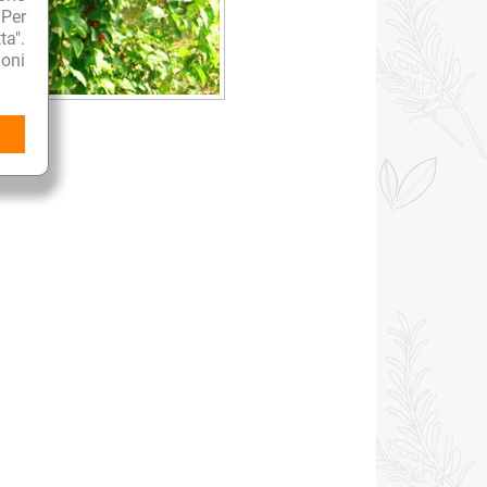
 Per
ta".
oni