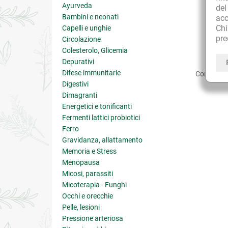
Ayurveda
de
Bambini e neonati
acc
Ch
Capelli e unghie
pre
Circolazione
Colesterolo, Glicemia
Depurativi
Difese immunitarie
Condividi:
Digestivi
Dimagranti
Energetici e tonificanti
Fermenti lattici probiotici
Ferro
Gravidanza, allattamento
Memoria e Stress
Menopausa
Micosi, parassiti
Micoterapia - Funghi
Occhi e orecchie
Pelle, lesioni
Pressione arteriosa