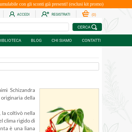
le con gli sconti già presenti! (esclusi kit promo)
ACCEDI
REGISTRATI
(
0
)
CERCA
BIBLIOTECA
BLOG
CHI SIAMO
CONTATTI
▼
nimi Schizandra
originaria della
 la coltivò nella
 clima rigido di
nta è una liana