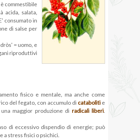
o, è commestibile
 acida, salata,
E' consumato in
one di salse per
ndròs' = uomo, e
gani riproduttivi
icamento fisico e mentale, ma anche come
rico del fegato, con accumulo di
cataboliti
e
a una maggior produzione di
radicali liberi
.
caso di eccessivo dispendio di energie; può
a stress fisici o psichici.