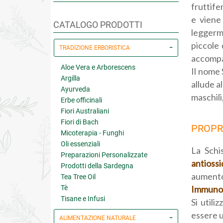
fruttife
e viene 
CATALOGO PRODOTTI
leggerm
piccole 
TRADIZIONE ERBORISTICA
accompa
Aloe Vera e Arborescens
Il nome 
Argilla
allude al
Ayurveda
maschili,
Erbe officinali
Fiori Australiani
Fiori di Bach
PROPRI
Micoterapia - Funghi
Oli essenziali
La Schi
Preparazioni Personalizzate
antioss
Prodotti della Sardegna
aumento
Tea Tree Oil
Tè
Immuno
Tisane e Infusi
Si utili
essere u
ALIMENTAZIONE NATURALE