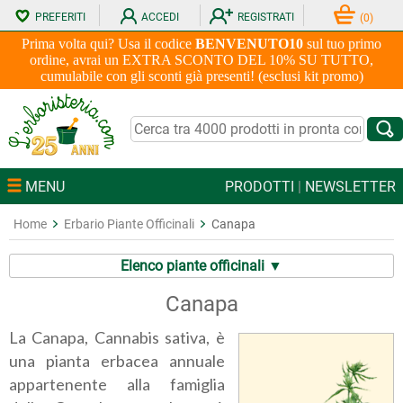
PREFERITI
ACCEDI
REGISTRATI
(
0
)
Prima volta qui? Usa il codice
BENVENUTO10
sul tuo primo
ordine, avrai un EXTRA SCONTO DEL 10% SU TUTTO,
cumulabile con gli sconti già presenti! (esclusi kit promo)
MENU
PRODOTTI
|
NEWSLETTER
Home
Erbario Piante Officinali
Canapa
Elenco piante officinali ▼
Canapa
La Canapa, Cannabis sativa, è
una pianta erbacea annuale
appartenente alla famiglia