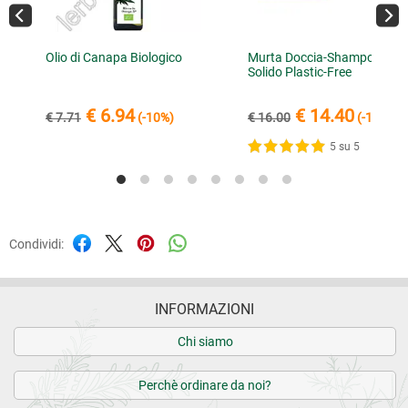
Olio di Canapa Biologico
Murta Doccia-Shampoo
Solido Plastic-Free
€ 6.94
€ 14.40
€ 7.71
(-10%)
€ 16.00
(-10%)
5 su 5
Condividi:
INFORMAZIONI
Chi siamo
Perchè ordinare da noi?