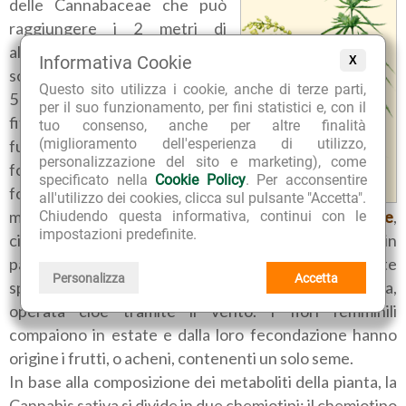
delle Cannabaceae che può
raggiungere i 2 metri di
altezza, anche se in alcune
Informativa Cookie
X
sottospecie può arrivare fino a
Questo sito utilizza i cookie, anche di terze parti,
5 metri. Ha una lunga radice
per il suo funzionamento, per fini statistici e, con il
fittonante, che sviluppa un
tuo consenso, anche per altre finalità
(miglioramento dell'esperienza di utilizzo,
fusto eretto o ramificato,
personalizzazione del sito e marketing), come
foglie composte palmate
specificato nella
Cookie Policy
. Per acconsentire
formate da foglioline dal
all'utilizzo dei cookies, clicca sul pulsante "Accetta".
margine seghettato. Le piante di Canapa sono
dioiche
,
Chiudendo questa informativa, continui con le
impostazioni predefinite.
cioè portano i fiori maschili staminiferi, riuniti in
pannocchie, e quelli femminili pistilliferi, riuniti in corte
Personalizza
Accetta
spighe, su piante diverse; l'impollinazione è anemofila,
operata cioè tramite il vento. I fiori femminili
compaiono in estate e dalla loro fecondazione hanno
origine i frutti, o acheni, contenenti un solo seme.
In base alla composizione dei metaboliti della pianta, la
Cannabis sativa si divide in due chemiotipi: il chemiotipo