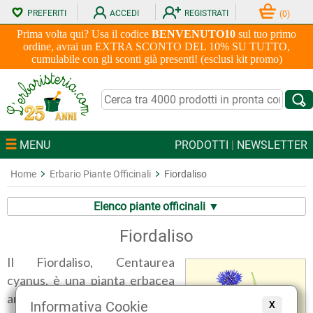
PREFERITI
ACCEDI
REGISTRATI
(
0
)
Prima volta qui? Usa il codice
BENVENUTO10
sul tuo primo
ordine, avrai un EXTRA SCONTO DEL 10% SU TUTTO,
cumulabile con gli sconti già presenti! (esclusi kit promo)
MENU
PRODOTTI
|
NEWSLETTER
Home
Erbario Piante Officinali
Fiordaliso
Elenco piante officinali ▼
Fiordaliso
Il Fiordaliso, Centaurea
cyanus, è una pianta erbacea
annuale alta fino a 80
Informativa Cookie
X