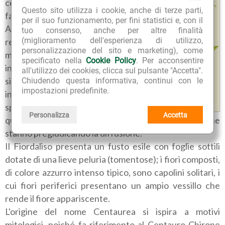
centimetri, appartenente alla
Questo sito utilizza i cookie, anche di terze parti,
famiglia delle Compositae (o
per il suo funzionamento, per fini statistici e, con il
Asteraceae). Cresce dalla
tuo consenso, anche per altre finalità
(miglioramento dell'esperienza di utilizzo,
regione mediterranea alla
personalizzazione del sito e marketing), come
montana, nei luoghi erbosi e
specificato nella
Cookie Policy
. Per acconsentire
incolti, nei pendii soleggiati, ma
all'utilizzo dei cookies, clicca sul pulsante "Accetta".
si ritrova in prevalenza come
Chiudendo questa informativa, continui con le
impostazioni predefinite.
infestante nei campi di grano,
spesso insieme ai Papaveri,
Personalizza
Accetta
quando non siano stati utilizzati diserbanti, che ne
stanno pregiudicando la diffusione.
Il Fiordaliso presenta un fusto esile con foglie sottili
dotate di una lieve peluria (tomentose); i fiori composti,
di colore azzurro intenso tipico, sono capolini solitari, i
cui fiori periferici presentano un ampio vessillo che
rende il fiore appariscente.
L'origine del nome Centaurea si ispira a motivi
mitologici, poiché fa riferimento al Centauro Chirone