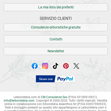
La mia lista dei preferiti
SERVIZIO CLIENTI
Consulenze erboristiche gratuite
Contatti
Newsletter
Lerboristeria.com di
CM Consulenze Sas
(P.IVA 03190910921).
info
@
lerboristeria.com
. Copyright © 2000-2026. Tutti i diritti riservati.
Vendita
online in collaborazione con Erboristeria Aleanthos Srl (P.IVA 03057590923).
Testi e immagini presenti su questo sito appartengono a Lerboristeria.com o
ai rispettivi proprietari. Ne è vietata la riproduzione in qualsiasi forma. Questo