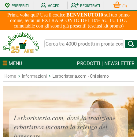
PREFERITI
ACCEDI
REGISTRATI
(
0
)
Prima volta qui? Usa il codice
BENVENUTO10
sul tuo primo
ordine, avrai un EXTRA SCONTO DEL 10% SU TUTTO,
cumulabile con gli sconti già presenti! (esclusi kit promo)
MENU
PRODOTTI
|
NEWSLETTER
Home
Informazioni
Lerboristeria.com - Chi siamo
Lerboristeria.com, dove la tradizione
erboristica incontra la scienza del
benessere