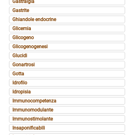
Gastralgia
Gastrite
Ghiandole endocrine
Glicemia
Glicogeno
Glicogenogenesi
Glucidi
Gonartrosi
Gotta
Idrofilo
Idropisia
Immunocompetenza
Immunomodulante
Immunostimolante
Insaponificabili