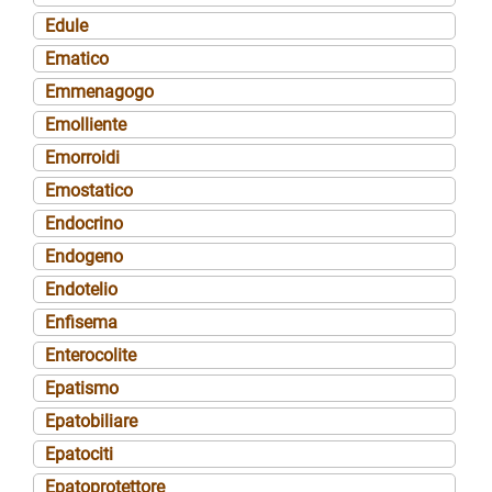
Edule
Ematico
Emmenagogo
Emolliente
Emorroidi
Emostatico
Endocrino
Endogeno
Endotelio
Enfisema
Enterocolite
Epatismo
Epatobiliare
Epatociti
Epatoprotettore