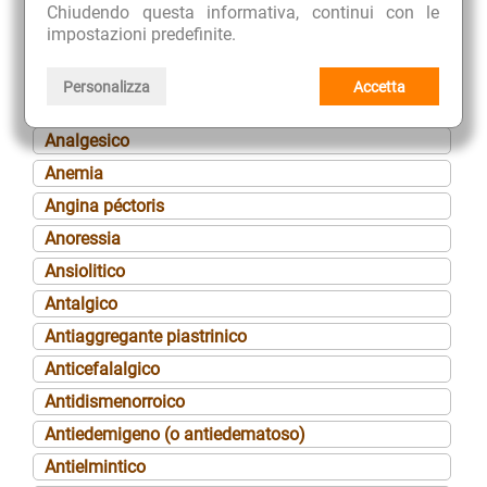
Amaro-eupeptico
Chiudendo questa informativa, continui con le
impostazioni predefinite.
Amenorrea
Aminoacido
Personalizza
Accetta
Anafrodisiaco
Analgesico
Anemia
Angina péctoris
Anoressia
Ansiolitico
Antalgico
Antiaggregante piastrinico
Anticefalalgico
Antidismenorroico
Antiedemigeno (o antiedematoso)
Antielmintico