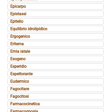
Epicarpo
Epistassi
Epitelio
Equilibrio idrolipidico
Ergogenico
Eritema
Ernia iatale
Esogeno
Esperidio
Espettorante
Eudermico
Fagocitare
Fagocitosi
Farmacocinetica
Farmacognosia