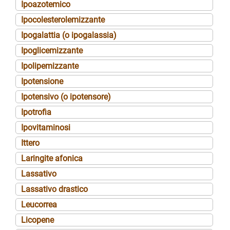
Ipoazotemico
Ipocolesterolemizzante
Ipogalattia (o ipogalassia)
Ipoglicemizzante
Ipolipemizzante
Ipotensione
Ipotensivo (o ipotensore)
Ipotrofia
Ipovitaminosi
Ittero
Laringite afonica
Lassativo
Lassativo drastico
Leucorrea
Licopene