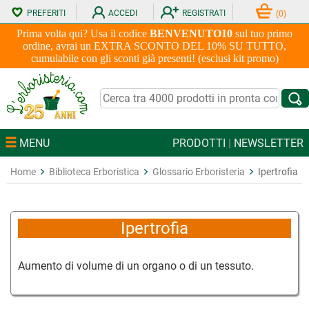
PREFERITI
ACCEDI
REGISTRATI
(
0
)
Prima volta qui? Usa il codice
BENVENUTO10
sul tuo primo
ordine, avrai un EXTRA SCONTO DEL 10% SU TUTTO,
cumulabile con gli sconti già presenti! (esclusi kit promo)
MENU
PRODOTTI
|
NEWSLETTER
Home
Biblioteca Erboristica
Glossario Erboristeria
Ipertrofia
Ipertrofia
Aumento di volume di un organo o di un tessuto.