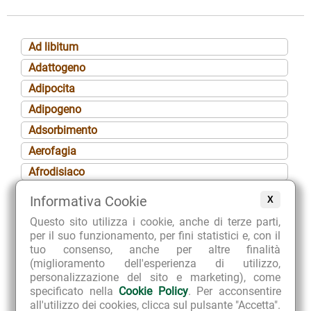
Ad libitum
Adattogeno
Adipocita
Adipogeno
Adsorbimento
Aerofagia
Afrodisiaco
Afta
Informativa Cookie
X
Agalattia
Questo sito utilizza i cookie, anche di terze parti,
Albuminuria
per il suo funzionamento, per fini statistici e, con il
tuo consenso, anche per altre finalità
Alcalinizzante
(miglioramento dell'esperienza di utilizzo,
Algomenorrea
personalizzazione del sito e marketing), come
specificato nella
Cookie Policy
. Per acconsentire
Alopecia
all'utilizzo dei cookies, clicca sul pulsante "Accetta".