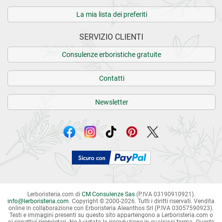
La mia lista dei preferiti
SERVIZIO CLIENTI
Consulenze erboristiche gratuite
Contatti
Newsletter
Lerboristeria.com di
CM Consulenze Sas
(P.IVA 03190910921).
info
@
lerboristeria.com
. Copyright © 2000-2026. Tutti i diritti riservati.
Vendita
online in collaborazione con Erboristeria Aleanthos Srl (P.IVA 03057590923).
Testi e immagini presenti su questo sito appartengono a Lerboristeria.com o
ai rispettivi proprietari. Ne è vietata la riproduzione in qualsiasi forma. Questo