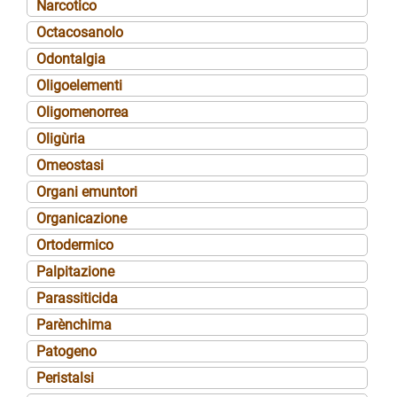
Narcotico
Octacosanolo
Odontalgia
Oligoelementi
Oligomenorrea
Oligùria
Omeostasi
Organi emuntori
Organicazione
Ortodermico
Palpitazione
Parassiticida
Parènchima
Patogeno
Peristalsi