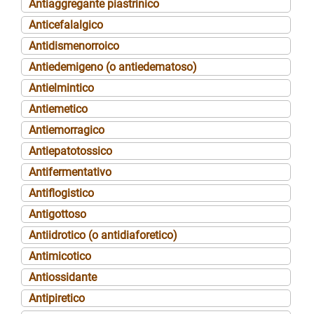
Antiaggregante piastrinico
Anticefalalgico
Antidismenorroico
Antiedemigeno (o antiedematoso)
Antielmintico
Antiemetico
Antiemorragico
Antiepatotossico
Antifermentativo
Antiflogistico
Antigottoso
Antiidrotico (o antidiaforetico)
Antimicotico
Antiossidante
Antipiretico