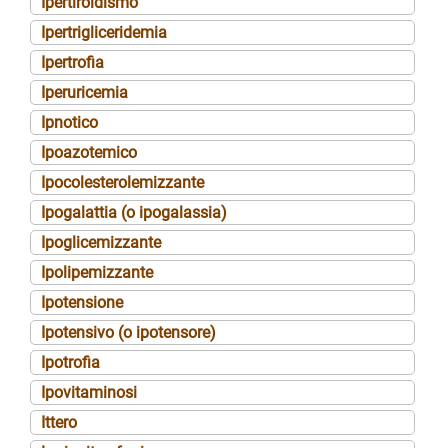
Ipertiroidismo
Ipertrigliceridemia
Ipertrofia
Iperuricemia
Ipnotico
Ipoazotemico
Ipocolesterolemizzante
Ipogalattia (o ipogalassia)
Ipoglicemizzante
Ipolipemizzante
Ipotensione
Ipotensivo (o ipotensore)
Ipotrofia
Ipovitaminosi
Ittero