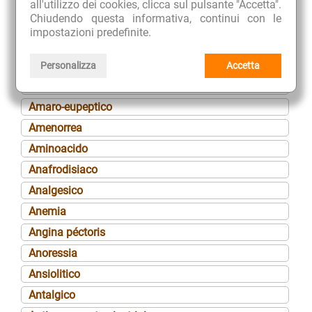
Agalattia
all'utilizzo dei cookies, clicca sul pulsante "Accetta".
Chiudendo questa informativa, continui con le
Albuminuria
impostazioni predefinite.
Alcalinizzante
Algomenorrea
Personalizza
Accetta
Alopecia
Amaro-eupeptico
Amenorrea
Aminoacido
Anafrodisiaco
Analgesico
Anemia
Angina péctoris
Anoressia
Ansiolitico
Antalgico