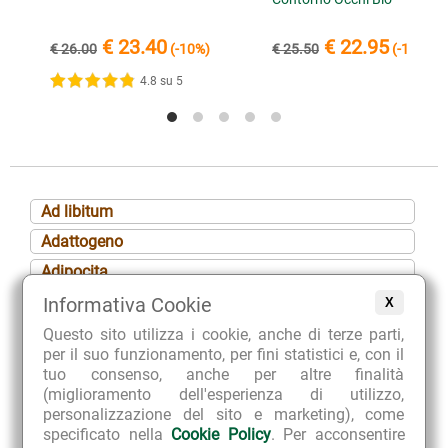
€ 23.40
€ 22.95
€ 26.00
(-10%)
€ 25.50
(-10%)
4.8 su 5
Ad libitum
Adattogeno
Adipocita
Adipogeno
Informativa Cookie
X
Adsorbimento
Questo sito utilizza i cookie, anche di terze parti,
per il suo funzionamento, per fini statistici e, con il
Aerofagia
tuo consenso, anche per altre finalità
Afrodisiaco
(miglioramento dell'esperienza di utilizzo,
personalizzazione del sito e marketing), come
Afta
specificato nella
Cookie Policy
. Per acconsentire