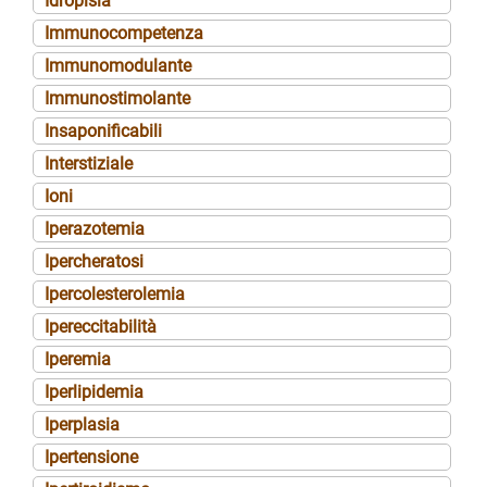
Idropisia
Immunocompetenza
Immunomodulante
Immunostimolante
Insaponificabili
Interstiziale
Ioni
Iperazotemia
Ipercheratosi
Ipercolesterolemia
Ipereccitabilità
Iperemia
Iperlipidemia
Iperplasia
Ipertensione