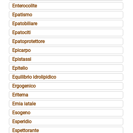
Enterocolite
Epatismo
Epatobiliare
Epatociti
Epatoprotettore
Epicarpo
Epistassi
Epitelio
Equilibrio idrolipidico
Ergogenico
Eritema
Ernia iatale
Esogeno
Esperidio
Espettorante