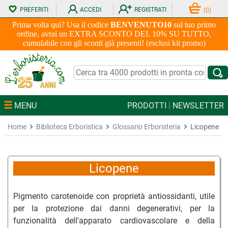
PREFERITI
ACCEDI
REGISTRATI
(
0
)
Prima volta qui? Usa il codice
BENVENUTO10
sul tuo primo
ordine, avrai un EXTRA SCONTO DEL 10% SU TUTTO,
cumulabile con gli sconti già presenti! (esclusi kit promo)
MENU
PRODOTTI
|
NEWSLETTER
Home
Biblioteca Erboristica
Glossario Erboristeria
Licopene
Licopene
Pigmento carotenoide con proprietà antiossidanti, utile
per la protezione dai danni degenerativi, per la
funzionalità dell'apparato cardiovascolare e della