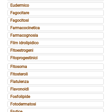
Eudermico
Fagocitare
Fagocitosi
Farmacocinetica
Farmacognosia
Film idrolipidico
Fitoestrogeni
Fitoprogestinici
Fitosoma
Fitosteroli
Flatulenza
Flavonoidi
Fosfolipide
Fotodermatosi
Frutice