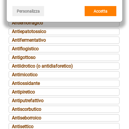
Antielmintico
Personalizza
Accetta
Antiemetico
Antiemorragico
Antiepatotossico
Antifermentativo
Antiflogistico
Antigottoso
Antiidrotico (o antidiaforetico)
Antimicotico
Antiossidante
Antipiretico
Antiputrefattivo
Antiscorbutico
Antiseborroico
Antisettico