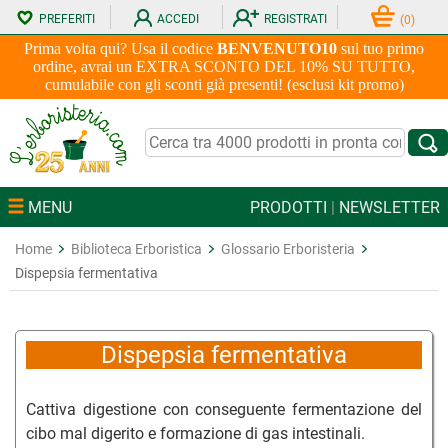
PREFERITI
ACCEDI
REGISTRATI
(
0
)
Prima volta qui? Usa il codice
BENVENUTO10
sul tuo primo
ordine, avrai un EXTRA SCONTO DEL 10% SU TUTTO,
cumulabile con gli sconti già presenti! (esclusi kit promo)
MENU
PRODOTTI
|
NEWSLETTER
Home
Biblioteca Erboristica
Glossario Erboristeria
Dispepsia fermentativa
Dispepsia fermentativa
Cattiva digestione con conseguente fermentazione del
cibo mal digerito e formazione di gas intestinali.