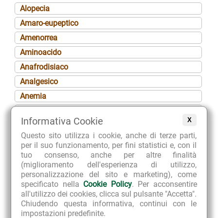
Alopecia
Amaro-eupeptico
Amenorrea
Aminoacido
Anafrodisiaco
Analgesico
Anemia
Angina péctoris
Informativa Cookie
X
Anoressia
Questo sito utilizza i cookie, anche di terze parti,
Ansiolitico
per il suo funzionamento, per fini statistici e, con il
Antalgico
tuo consenso, anche per altre finalità
(miglioramento dell'esperienza di utilizzo,
Antiaggregante piastrinico
personalizzazione del sito e marketing), come
Anticefalalgico
specificato nella
Cookie Policy
. Per acconsentire
all'utilizzo dei cookies, clicca sul pulsante "Accetta".
Antidismenorroico
Chiudendo questa informativa, continui con le
Antiedemigeno (o antiedematoso)
impostazioni predefinite.