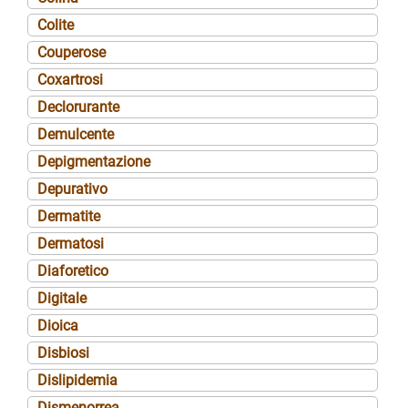
Colite
Couperose
Coxartrosi
Declorurante
Demulcente
Depigmentazione
Depurativo
Dermatite
Dermatosi
Diaforetico
Digitale
Dioica
Disbiosi
Dislipidemia
Dismenorrea