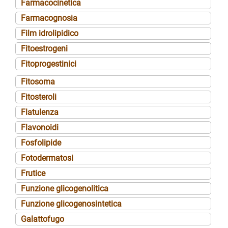
Farmacocinetica
Farmacognosia
Film idrolipidico
Fitoestrogeni
Fitoprogestinici
Fitosoma
Fitosteroli
Flatulenza
Flavonoidi
Fosfolipide
Fotodermatosi
Frutice
Funzione glicogenolitica
Funzione glicogenosintetica
Galattofugo