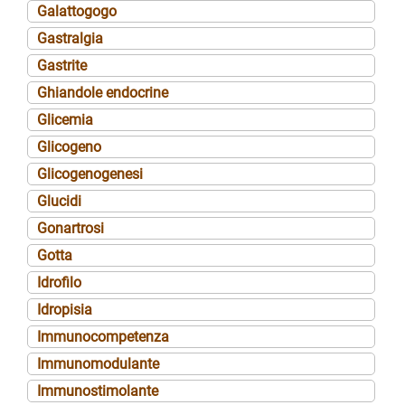
Galattogogo
Gastralgia
Gastrite
Ghiandole endocrine
Glicemia
Glicogeno
Glicogenogenesi
Glucidi
Gonartrosi
Gotta
Idrofilo
Idropisia
Immunocompetenza
Immunomodulante
Immunostimolante