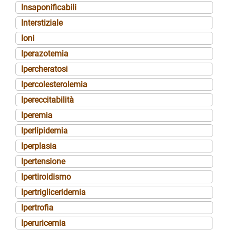
Insaponificabili
Interstiziale
Ioni
Iperazotemia
Ipercheratosi
Ipercolesterolemia
Ipereccitabilità
Iperemia
Iperlipidemia
Iperplasia
Ipertensione
Ipertiroidismo
Ipertrigliceridemia
Ipertrofia
Iperuricemia