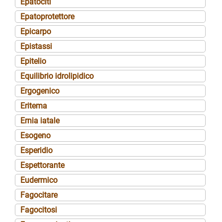
Epatociti
Epatoprotettore
Epicarpo
Epistassi
Epitelio
Equilibrio idrolipidico
Ergogenico
Eritema
Ernia iatale
Esogeno
Esperidio
Espettorante
Eudermico
Fagocitare
Fagocitosi