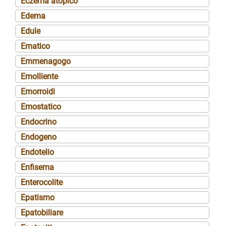
Eczema atopico
Edema
Edule
Ematico
Emmenagogo
Emolliente
Emorroidi
Emostatico
Endocrino
Endogeno
Endotelio
Enfisema
Enterocolite
Epatismo
Epatobiliare