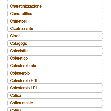
Cheratinizzazione
Cheratolitico
Chinetosi
Cicatrizzante
Cirrosi
Colagogo
Colecistite
Coleretico
Colesterolemia
Colesterolo
Colesterolo HDL
Colesterolo LDL
Colica
Colica renale
Colina