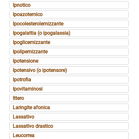
Ipnotico
Ipoazotemico
Ipocolesterolemizzante
Ipogalattia (o ipogalassia)
Ipoglicemizzante
Ipolipemizzante
Ipotensione
Ipotensivo (o ipotensore)
Ipotrofia
Ipovitaminosi
Ittero
Laringite afonica
Lassativo
Lassativo drastico
Leucorrea