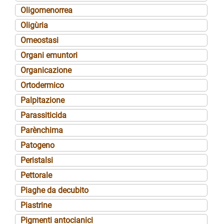
Oligomenorrea
Oligùria
Omeostasi
Organi emuntori
Organicazione
Ortodermico
Palpitazione
Parassiticida
Parènchima
Patogeno
Peristalsi
Pettorale
Piaghe da decubito
Piastrine
Pigmenti antocianici