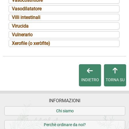
Vasocostrittore
Vasodilatatore
Villi intestinali
Virucida
Vulnerario
Xerofile (o xeròfite)
INDIETRO
TORNA SU
INFORMAZIONI
Chi siamo
Perchè ordinare da noi?