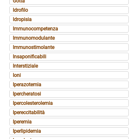
Gotta
Idrofilo
Idropisia
Immunocompetenza
Immunomodulante
Immunostimolante
Insaponificabili
Interstiziale
Ioni
Iperazotemia
Ipercheratosi
Ipercolesterolemia
Ipereccitabilità
Iperemia
Iperlipidemia