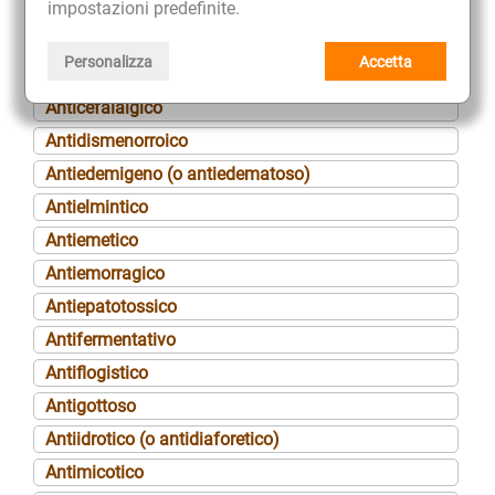
Ansiolitico
impostazioni predefinite.
Antalgico
Personalizza
Accetta
Antiaggregante piastrinico
Anticefalalgico
Antidismenorroico
Antiedemigeno (o antiedematoso)
Antielmintico
Antiemetico
Antiemorragico
Antiepatotossico
Antifermentativo
Antiflogistico
Antigottoso
Antiidrotico (o antidiaforetico)
Antimicotico