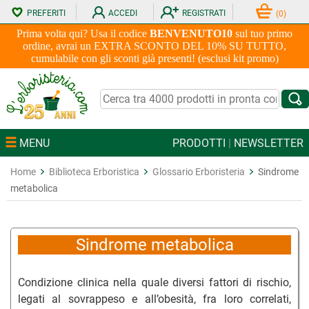
PREFERITI
ACCEDI
REGISTRATI
(
0
)
Prima volta qui? Usa il codice
BENVENUTO10
sul tuo primo
ordine, avrai un EXTRA SCONTO DEL 10% SU TUTTO,
cumulabile con gli sconti già presenti! (esclusi kit promo)
MENU
PRODOTTI
|
NEWSLETTER
Home
Biblioteca Erboristica
Glossario Erboristeria
Sindrome
metabolica
Sindrome metabolica
Condizione clinica nella quale diversi fattori di rischio,
legati al sovrappeso e all’obesità, fra loro correlati,