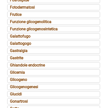
Fosfolipide
Fotodermatosi
Frutice
Funzione glicogenolitica
Funzione glicogenosintetica
Galattofugo
Galattogogo
Gastralgia
Gastrite
Ghiandole endocrine
Glicemia
Glicogeno
Glicogenogenesi
Glucidi
Gonartrosi