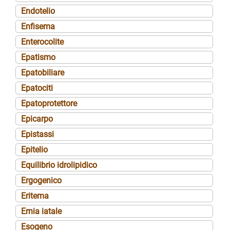
Endotelio
Enfisema
Enterocolite
Epatismo
Epatobiliare
Epatociti
Epatoprotettore
Epicarpo
Epistassi
Epitelio
Equilibrio idrolipidico
Ergogenico
Eritema
Ernia iatale
Esogeno