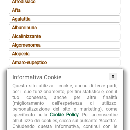
Afrodisiaco
Afta
Agalattia
Albuminuria
Alcalinizzante
Algomenorrea
Alopecia
Amaro-eupeptico
Amenorrea
Informativa Cookie
X
Aminoacido
Questo sito utilizza i cookie, anche di terze parti,
Anafrodisiaco
per il suo funzionamento, per fini statistici e, con il
Analgesico
tuo consenso, anche per altre finalità
(miglioramento dell'esperienza di utilizzo,
Anemia
personalizzazione del sito e marketing), come
Angina péctoris
specificato nella
Cookie Policy
. Per acconsentire
all'utilizzo dei cookies, clicca sul pulsante "Accetta".
Anoressia
Chiudendo questa informativa, continui con le