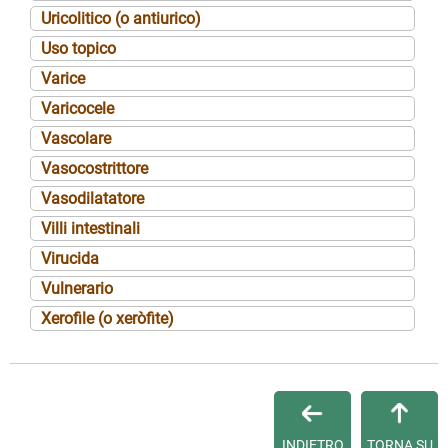
Uricolitico (o antiurico)
Uso topico
Varice
Varicocele
Vascolare
Vasocostrittore
Vasodilatatore
Villi intestinali
Virucida
Vulnerario
Xerofile (o xeròfite)
INDIETRO
TORNA SU