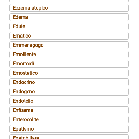
Eczema atopico
Edema
Edule
Ematico
Emmenagogo
Emolliente
Emorroidi
Emostatico
Endocrino
Endogeno
Endotelio
Enfisema
Enterocolite
Epatismo
Epatobiliare