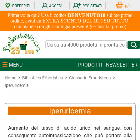
PREFERITI
ACCEDI
REGISTRATI
(
0
)
Prima volta qui? Usa il codice
BENVENUTO10
sul tuo primo
ordine, avrai un EXTRA SCONTO DEL 10% SU TUTTO,
cumulabile con gli sconti già presenti! (esclusi kit promo)
MENU
PRODOTTI
|
NEWSLETTER
Home
Biblioteca Erboristica
Glossario Erboristeria
Iperuricemia
Iperuricemia
Aumento del tasso di acido urico nel sangue, con
conseguente autointossicazione, che può portare alla