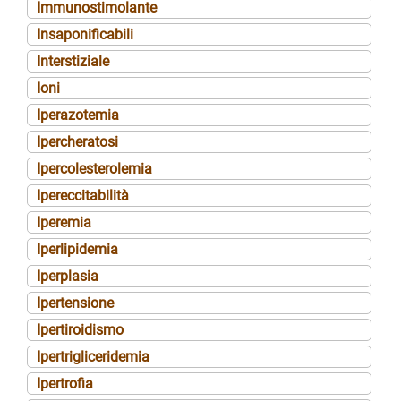
Immunostimolante
Insaponificabili
Interstiziale
Ioni
Iperazotemia
Ipercheratosi
Ipercolesterolemia
Ipereccitabilità
Iperemia
Iperlipidemia
Iperplasia
Ipertensione
Ipertiroidismo
Ipertrigliceridemia
Ipertrofia