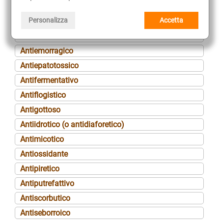
Antiedemigeno (o antiedematoso)
Personalizza
Accetta
Antielmintico
Antiemetico
Antiemorragico
Antiepatotossico
Antifermentativo
Antiflogistico
Antigottoso
Antiidrotico (o antidiaforetico)
Antimicotico
Antiossidante
Antipiretico
Antiputrefattivo
Antiscorbutico
Antiseborroico