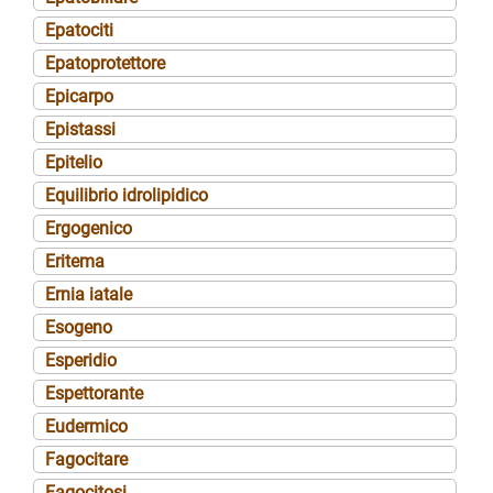
Epatociti
Epatoprotettore
Epicarpo
Epistassi
Epitelio
Equilibrio idrolipidico
Ergogenico
Eritema
Ernia iatale
Esogeno
Esperidio
Espettorante
Eudermico
Fagocitare
Fagocitosi