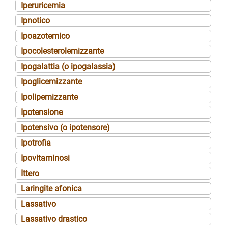
Iperuricemia
Ipnotico
Ipoazotemico
Ipocolesterolemizzante
Ipogalattia (o ipogalassia)
Ipoglicemizzante
Ipolipemizzante
Ipotensione
Ipotensivo (o ipotensore)
Ipotrofia
Ipovitaminosi
Ittero
Laringite afonica
Lassativo
Lassativo drastico