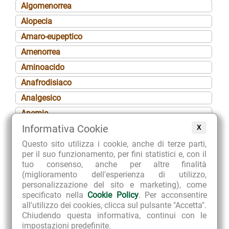
Algomenorrea
Alopecia
Amaro-eupeptico
Amenorrea
Aminoacido
Anafrodisiaco
Analgesico
Anemia
Informativa Cookie
X
Angina péctoris
Questo sito utilizza i cookie, anche di terze parti,
Anoressia
per il suo funzionamento, per fini statistici e, con il
Ansiolitico
tuo consenso, anche per altre finalità
(miglioramento dell'esperienza di utilizzo,
Antalgico
personalizzazione del sito e marketing), come
Antiaggregante piastrinico
specificato nella
Cookie Policy
. Per acconsentire
all'utilizzo dei cookies, clicca sul pulsante "Accetta".
Anticefalalgico
Chiudendo questa informativa, continui con le
Antidismenorroico
impostazioni predefinite.