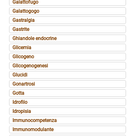
Galattofugo
Galattogogo
Gastralgia
Gastrite
Ghiandole endocrine
Glicemia
Glicogeno
Glicogenogenesi
Glucidi
Gonartrosi
Gotta
Idrofilo
Idropisia
Immunocompetenza
Immunomodulante