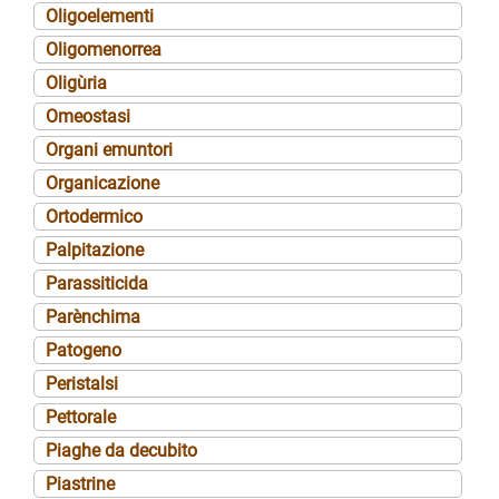
Oligoelementi
Oligomenorrea
Oligùria
Omeostasi
Organi emuntori
Organicazione
Ortodermico
Palpitazione
Parassiticida
Parènchima
Patogeno
Peristalsi
Pettorale
Piaghe da decubito
Piastrine