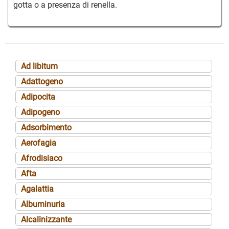
gotta o a presenza di renella.
Ad libitum
Adattogeno
Adipocita
Adipogeno
Adsorbimento
Aerofagia
Afrodisiaco
Afta
Agalattia
Albuminuria
Alcalinizzante