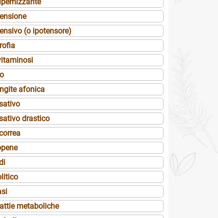
lipemizzante
tensione
ensivo (o ipotensore)
rofia
vitaminosi
ro
ingite afonica
sativo
sativo drastico
correa
opene
di
litico
asi
attie metaboliche