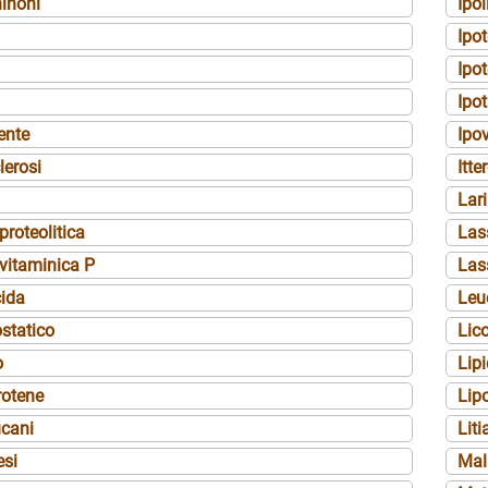
inoni
Ipo
Ipo
Ipot
Ipot
ente
Ipo
lerosi
Itte
Lar
proteolitica
Las
vitaminica P
Las
cida
Leu
ostatico
Lic
o
Lipi
rotene
Lipo
ucani
Liti
esi
Mal