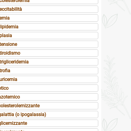
rcolesterolemia
eccitabilità
remia
lipidemia
plasia
rtensione
tiroidismo
trigliceridemia
trofia
ruricemia
otico
azotemico
colesterolemizzante
alattia (o ipogalassia)
glicemizzante