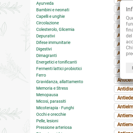
Ayurveda
In
Anafro
Bambini e neonati
Capelli e unghie
Analge
Qu
Circolazione
fun
Anemi
Colesterolo, Glicemia
fin
Angina 
de
Depurativi
acc
Difese immunitarie
Anores
Ch
Digestivi
Ansioli
pre
Dimagranti
Antalgi
Energetici e tonificanti
Fermenti lattici probiotici
Antiagg
Ferro
Anticef
Gravidanza, allattamento
Memoria e Stress
Antidi
Menopausa
Antied
Micosi, parassiti
Antielm
Micoterapia - Funghi
Occhi e orecchie
Antiem
Pelle, lesioni
Antiem
Pressione arteriosa