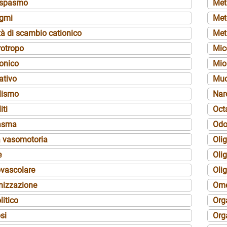
ospasmo
Met
igmi
Met
à di scambio cationico
Met
rotropo
Mic
onico
Mio
ativo
Muc
lismo
Nar
iti
Oct
asma
Odo
a vasomotoria
Oli
e
Oli
ovascolare
Olig
nizzazione
Ome
litico
Org
si
Org