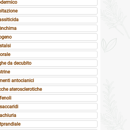
odermico
pitazione
assiticida
ènchima
ogeno
stalsi
orale
ghe da decubito
trine
menti antocianici
cche aterosclerotiche
fenoli
saccaridi
achiuria
tprandiale