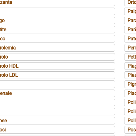
zzante
Ort
Pal
go
Par
tite
Par
ico
Pat
rolemia
Peri
rolo
Pett
erolo HDL
Pia
rolo LDL
Pias
Pig
renale
Pla
Poli
Poli
ose
Poll
osi
Pos