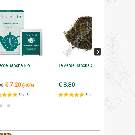
erde Bancha Bio
Tè Verde Bancha Giapponese
€ 7.20
€ 8.80
00
(-10%)
5 su 5
5 su 5
osoma