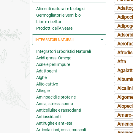
Adatto
Alimenti naturali e biologici
Germogliatori e Semi bio
Adipoci
Libri e ricettari
Adipog
Prodotti dell'Alveare
Adsorb
INTEGRATORI NATURALI
Aerofa
Integratori Erboristici Naturali
Afrodis
Acidi grassi Omega
Afta
Acne e pelli impure
Agalatt
Adattogeni
Alghe
Albumi
Alito cattivo
Alcalin
Allergie
Algome
Aminoacidi e proteine
Ansia, stress, sonno
Alopec
Anticellulite e rassodanti
Amaro-
Antiossidanti
Antirughe e anti-età
Amenor
Articolazioni, ossa, muscoli
Aminoa