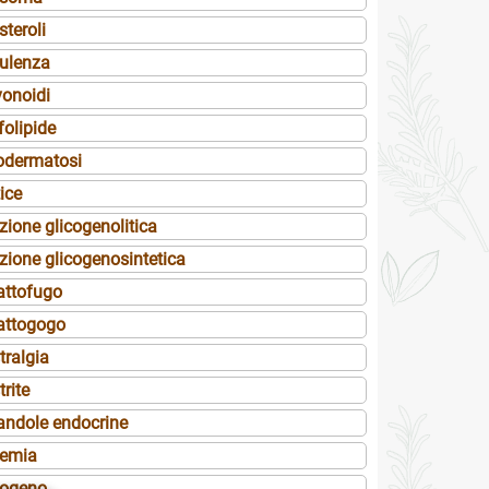
steroli
tulenza
vonoidi
folipide
odermatosi
ice
zione glicogenolitica
zione glicogenosintetica
attofugo
attogogo
tralgia
rite
andole endocrine
cemia
cogeno