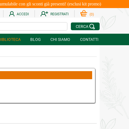
le con gli sconti già presenti! (esclusi kit promo)
ACCEDI
REGISTRATI
(
0
)
CERCA
BIBLIOTECA
BLOG
CHI SIAMO
CONTATTI