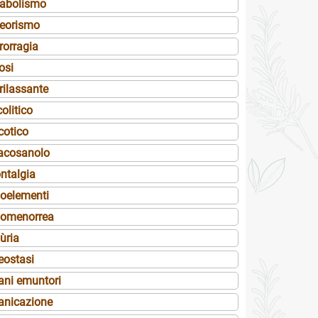
abolismo
eorismo
rorragia
osi
rilassante
olitico
cotico
acosanolo
ntalgia
goelementi
gomenorrea
ùria
ostasi
ani emuntori
anicazione