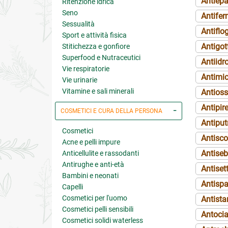
Antiepa
Ritenzione idrica
Seno
Antifer
Sessualità
Antiflo
Sport e attività fisica
Antigot
Stitichezza e gonfiore
Superfood e Nutraceutici
Antiidro
Vie respiratorie
Antimic
Vie urinarie
Vitamine e sali minerali
Antioss
Antipir
COSMETICI E CURA DELLA PERSONA
Antiput
Cosmetici
Antisco
Acne e pelli impure
Antiseb
Anticellulite e rassodanti
Antirughe e anti-età
Antiset
Bambini e neonati
Antisp
Capelli
Cosmetici per l'uomo
Antista
Cosmetici pelli sensibili
Antocia
Cosmetici solidi waterless