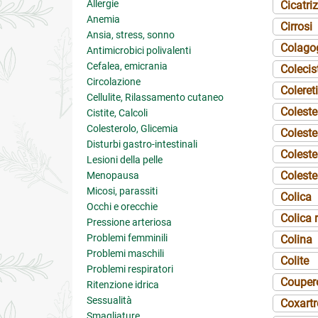
Allergie
Cicatri
Anemia
Cirrosi
Ansia, stress, sonno
Colago
Antimicrobici polivalenti
Cefalea, emicrania
Colecis
Circolazione
Coleret
Cellulite, Rilassamento cutaneo
Coleste
Cistite, Calcoli
Colesterolo, Glicemia
Coleste
Disturbi gastro-intestinali
Colest
Lesioni della pelle
Coleste
Menopausa
Micosi, parassiti
Colica
Occhi e orecchie
Colica 
Pressione arteriosa
Problemi femminili
Colina
Problemi maschili
Colite
Problemi respiratori
Couper
Ritenzione idrica
Sessualità
Coxartr
Smagliature