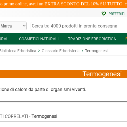
uo primo ordine, avrai un EXTRA SCONTO DEL 10% SU TUTTO, cumulabi
PREFERITI
URALI
COSMETICI NATURALI
TRADIZIONE ERBORISTICA
Biblioteca Erboristica
Glossario Erboristeria
Termogenesi
Termogenesi
ione di calore da parte di organismi viventi.
I CORRELATI -
Termogenesi