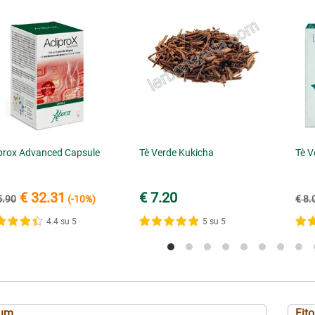
prox Advanced Capsule
Tè Verde Kukicha
Tè V
€ 32.31
€ 7.20
5.90
(-10%)
€ 8.
4.4 su 5
5 su 5
tum
Fit