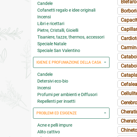
Blefar
Candele
Cofanetti regalo e idee originali
Borbor
Incensi
Capacit
Libri e ricettari
Capilla
Pietre, Cristalli, Gioielli
Tisaniere, tazze, thermos, accessori
Cardiot
Speciale Natale
Carmin
Speciale San Valentino
Catabo
IGIENE E PROFUMAZIONE DELLA CASA
Catabol
Candele
Catapl
Detersivi eco-bio
Cefale
Incensi
Cellulit
Profumi per ambienti e Diffusori
Repellenti per insetti
Cerebr
Cherati
PROBLEMI ED ESIGENZE
Cherato
Acne e pelli impure
Chineto
Alito cattivo