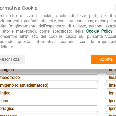
formativa Cookie
disiaco
Gli
sico
Gluc
esto sito utilizza i cookie, anche di terze parti, per il 
zionamento, per fini statistici e, con il tuo consenso, anche per a
a
Gon
alità (miglioramento dell'esperienza di utilizzo, personalizzaz
péctoris
Got
l sito e marketing), come specificato nella
Cookie Policy
.
onsentire all'utilizzo dei cookies, clicca sul pulsante "Accet
sia
Idro
iudendo questa informativa, continui con le impostazi
tico
Idro
definite.
co
Imm
Personalizza
Accetta
regante piastrinico
Imm
alalgico
Imm
smenorroico
Insa
emigeno (o antiedematoso)
Inte
intico
Ioni
etico
Ipe
orragico
Iper