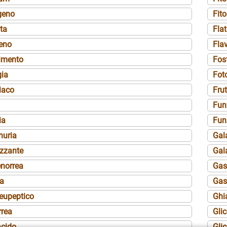
geno
Fito
ta
Fla
eno
Fla
imento
Fos
gia
Fot
iaco
Frut
Fun
ia
Fun
nuria
Gal
izzante
Gal
norrea
Gas
ia
Gast
eupeptico
Ghi
rea
Gli
cido
Gli