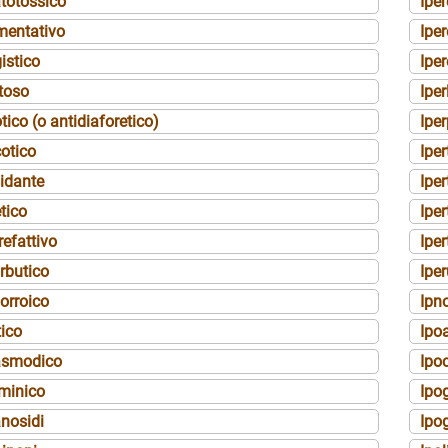
totossico
Ipe
mentativo
Iper
gistico
Ipe
toso
Iper
tico (o antidiaforetico)
Iper
otico
Ipe
idante
Iper
etico
Iper
refattivo
Iper
rbutico
Ipe
orroico
Ipn
tico
Ipo
asmodico
Ipo
minico
Ipog
nosidi
Ipo