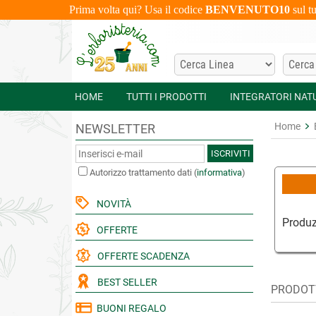
Prima volta qui? Usa il codice
BENVENUTO10
sul t
HOME
TUTTI I PRODOTTI
INTEGRATORI NAT
Home
NEWSLETTER
ISCRIVITI
Autorizzo trattamento dati
(
informativa
)
NOVITÀ
Produz
OFFERTE
OFFERTE SCADENZA
BEST SELLER
PRODOTT
BUONI REGALO