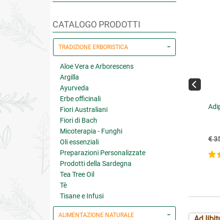
CATALOGO PRODOTTI
TRADIZIONE ERBORISTICA
Aloe Vera e Arborescens
Argilla
Ayurveda
Erbe officinali
uso Bio Tè Verde
Guaranà Concentrato Totale
Adi
Fiori Australiani
Fiori di Bach
Micoterapia - Funghi
€ 5.85
€ 23.49
.50
(-10%)
€ 26.10
(-10%)
€ 3
Oli essenziali
Preparazioni Personalizzate
5 su 5
5 su 5
Prodotti della Sardegna
Tea Tree Oil
Tè
Tisane e Infusi
ALIMENTAZIONE NATURALE
Ad libi