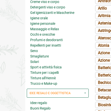
Antrach
Creme viso e corpo
Detergenti viso e corpo
Arillo
Gel igienizzanti e Mascherine
Aritmia
Igiene orale
Astenia
Igiene personale
Massaggio e Relax
Astring
Occhi e orecchie
Aterosc
Profumi e deodoranti
Atonia
Repellenti per insetti
Seno
Azione 
Smagliature
Azione 
Solari
Sport e attività fisica
Batteri
Tinture per i capelli
Batteri
Tinture all'Hennè
Bechic
Trucco e Make-up
Betaca
IDEE REGALO E OGGETTISTICA
Betagl
Idee regalo
Biosint
Buoni Regalo