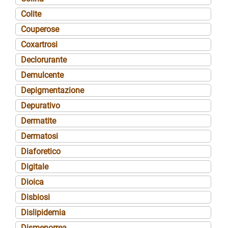
Colite
Couperose
Coxartrosi
Declorurante
Demulcente
Depigmentazione
Depurativo
Dermatite
Dermatosi
Diaforetico
Digitale
Dioica
Disbiosi
Dislipidemia
Dismenorrea