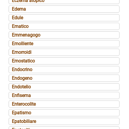
Eczema atopico
Edema
Edule
Ematico
Emmenagogo
Emolliente
Emorroidi
Emostatico
Endocrino
Endogeno
Endotelio
Enfisema
Enterocolite
Epatismo
Epatobiliare