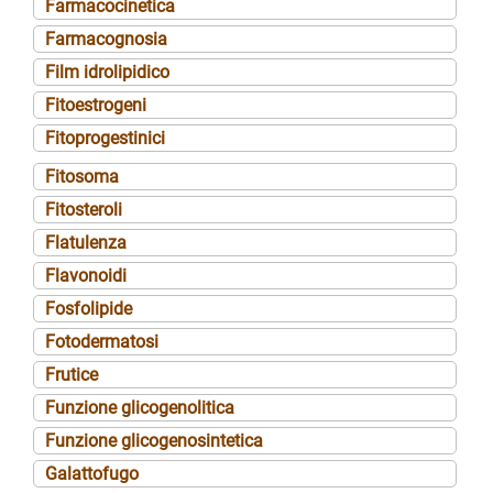
Farmacocinetica
Farmacognosia
Film idrolipidico
Fitoestrogeni
Fitoprogestinici
Fitosoma
Fitosteroli
Flatulenza
Flavonoidi
Fosfolipide
Fotodermatosi
Frutice
Funzione glicogenolitica
Funzione glicogenosintetica
Galattofugo