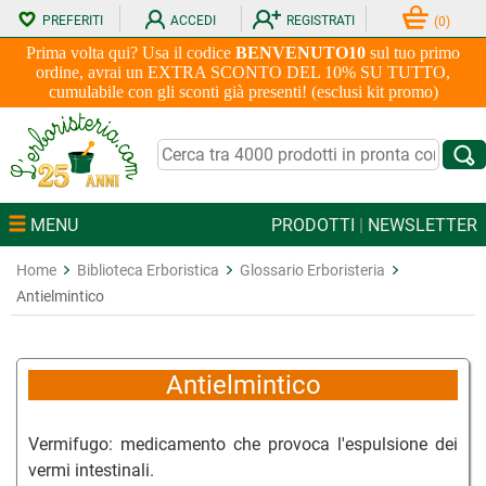
PREFERITI
ACCEDI
REGISTRATI
(
0
)
Prima volta qui? Usa il codice
BENVENUTO10
sul tuo primo
ordine, avrai un EXTRA SCONTO DEL 10% SU TUTTO,
cumulabile con gli sconti già presenti! (esclusi kit promo)
MENU
PRODOTTI
|
NEWSLETTER
Home
Biblioteca Erboristica
Glossario Erboristeria
Antielmintico
Antielmintico
Vermifugo: medicamento che provoca l'espulsione dei
vermi intestinali.