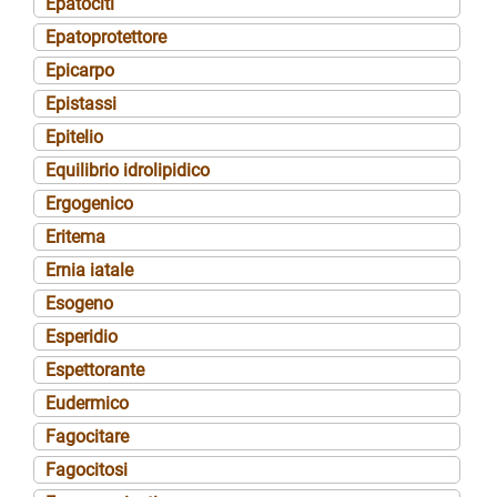
Epatociti
Epatoprotettore
Epicarpo
Epistassi
Epitelio
Equilibrio idrolipidico
Ergogenico
Eritema
Ernia iatale
Esogeno
Esperidio
Espettorante
Eudermico
Fagocitare
Fagocitosi