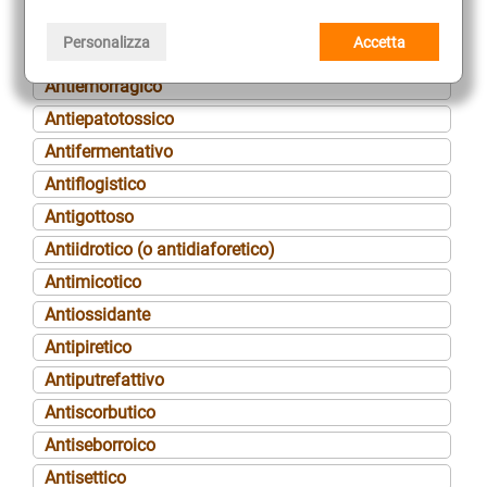
Antielmintico
Personalizza
Accetta
Antiemetico
Antiemorragico
Antiepatotossico
Antifermentativo
Antiflogistico
Antigottoso
Antiidrotico (o antidiaforetico)
Antimicotico
Antiossidante
Antipiretico
Antiputrefattivo
Antiscorbutico
Antiseborroico
Antisettico