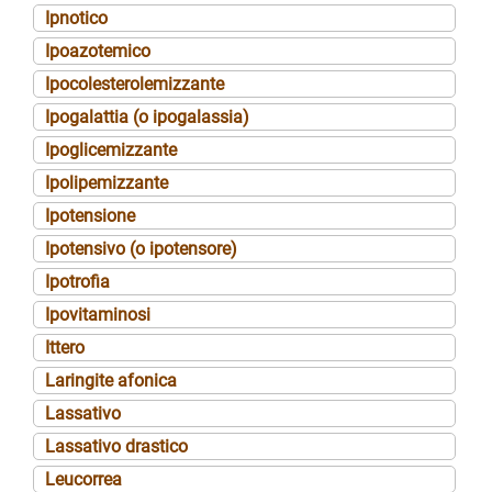
Ipnotico
Ipoazotemico
Ipocolesterolemizzante
Ipogalattia (o ipogalassia)
Ipoglicemizzante
Ipolipemizzante
Ipotensione
Ipotensivo (o ipotensore)
Ipotrofia
Ipovitaminosi
Ittero
Laringite afonica
Lassativo
Lassativo drastico
Leucorrea