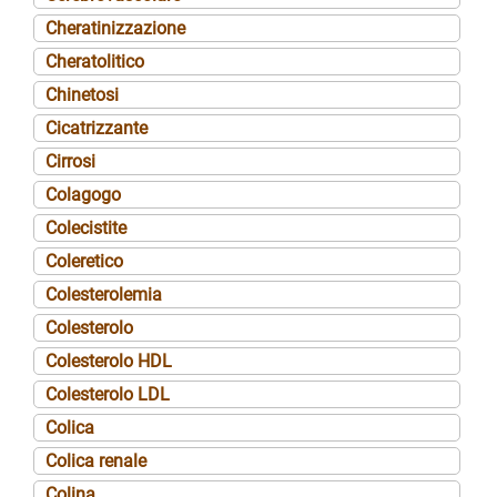
Cheratinizzazione
Cheratolitico
Chinetosi
Cicatrizzante
Cirrosi
Colagogo
Colecistite
Coleretico
Colesterolemia
Colesterolo
Colesterolo HDL
Colesterolo LDL
Colica
Colica renale
Colina