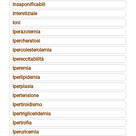
Insaponificabili
Interstiziale
Ioni
Iperazotemia
Ipercheratosi
Ipercolesterolemia
Ipereccitabilità
Iperemia
Iperlipidemia
Iperplasia
Ipertensione
Ipertiroidismo
Ipertrigliceridemia
Ipertrofia
Iperuricemia