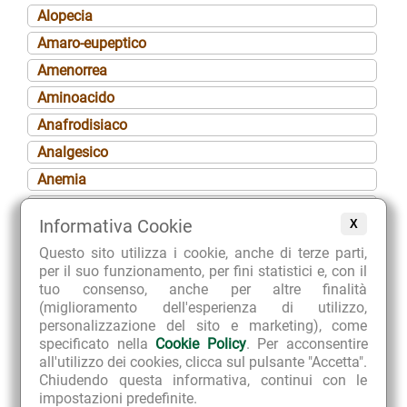
Alopecia
Amaro-eupeptico
Amenorrea
Aminoacido
Anafrodisiaco
Analgesico
Anemia
Angina péctoris
Informativa Cookie
X
Anoressia
Questo sito utilizza i cookie, anche di terze parti,
Ansiolitico
per il suo funzionamento, per fini statistici e, con il
Antalgico
tuo consenso, anche per altre finalità
(miglioramento dell'esperienza di utilizzo,
Antiaggregante piastrinico
personalizzazione del sito e marketing), come
Anticefalalgico
specificato nella
Cookie Policy
. Per acconsentire
all'utilizzo dei cookies, clicca sul pulsante "Accetta".
Antidismenorroico
Chiudendo questa informativa, continui con le
Antiedemigeno (o antiedematoso)
impostazioni predefinite.