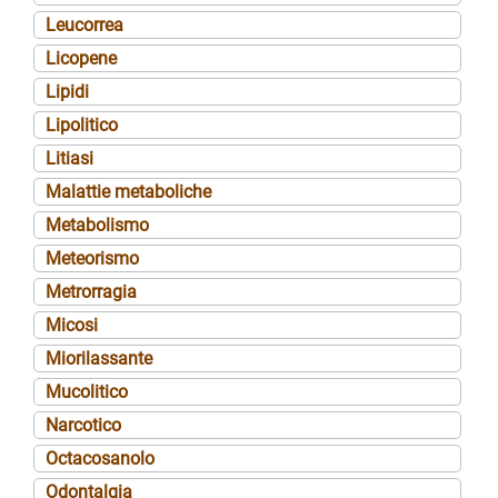
Leucorrea
Licopene
Lipidi
Lipolitico
Litiasi
Malattie metaboliche
Metabolismo
Meteorismo
Metrorragia
Micosi
Miorilassante
Mucolitico
Narcotico
Octacosanolo
Odontalgia