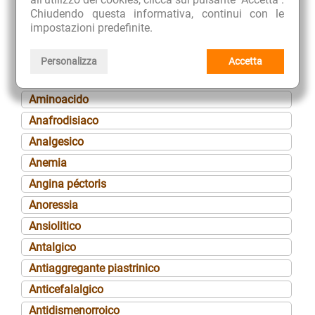
Chiudendo questa informativa, continui con le
Algomenorrea
impostazioni predefinite.
Alopecia
Amaro-eupeptico
Personalizza
Accetta
Amenorrea
Aminoacido
Anafrodisiaco
Analgesico
Anemia
Angina péctoris
Anoressia
Ansiolitico
Antalgico
Antiaggregante piastrinico
Anticefalalgico
Antidismenorroico