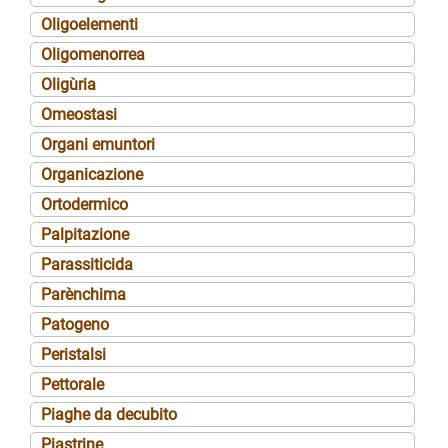
Oligoelementi
Oligomenorrea
Oligùria
Omeostasi
Organi emuntori
Organicazione
Ortodermico
Palpitazione
Parassiticida
Parènchima
Patogeno
Peristalsi
Pettorale
Piaghe da decubito
Piastrine