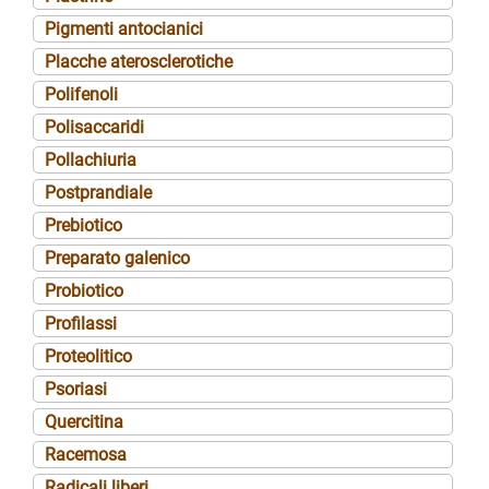
Pigmenti antocianici
Placche aterosclerotiche
Polifenoli
Polisaccaridi
Pollachiuria
Postprandiale
Prebiotico
Preparato galenico
Probiotico
Profilassi
Proteolitico
Psoriasi
Quercitina
Racemosa
Radicali liberi