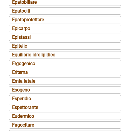
Epatobiliare
Epatociti
Epatoprotettore
Epicarpo
Epistassi
Epitelio
Equilibrio idrolipidico
Ergogenico
Eritema
Ernia iatale
Esogeno
Esperidio
Espettorante
Eudermico
Fagocitare