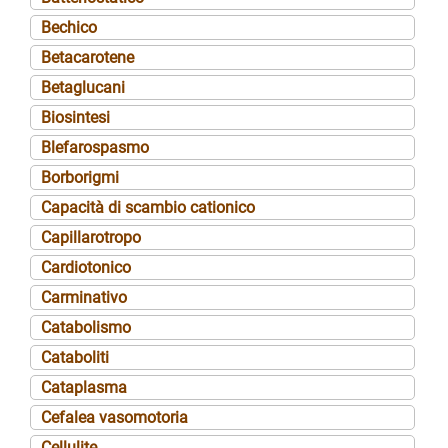
Bechico
Betacarotene
Betaglucani
Biosintesi
Blefarospasmo
Borborigmi
Capacità di scambio cationico
Capillarotropo
Cardiotonico
Carminativo
Catabolismo
Cataboliti
Cataplasma
Cefalea vasomotoria
Cellulite