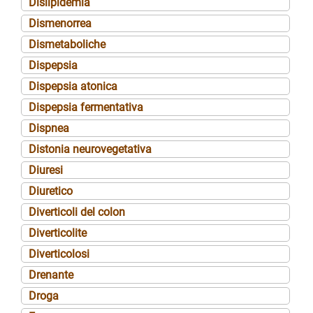
Dislipidemia
Dismenorrea
Dismetaboliche
Dispepsia
Dispepsia atonica
Dispepsia fermentativa
Dispnea
Distonia neurovegetativa
Diuresi
Diuretico
Diverticoli del colon
Diverticolite
Diverticolosi
Drenante
Droga