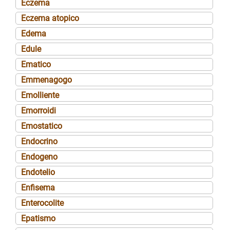
Eczema
Eczema atopico
Edema
Edule
Ematico
Emmenagogo
Emolliente
Emorroidi
Emostatico
Endocrino
Endogeno
Endotelio
Enfisema
Enterocolite
Epatismo