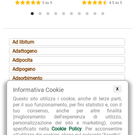
5 su 5
4.5 su 5
Ad libitum
Adattogeno
Adipocita
Adipogeno
Adsorbimento
Aerofagia
Informativa Cookie
X
Afrodisiaco
Questo sito utilizza i cookie, anche di terze parti,
per il suo funzionamento, per fini statistici e, con il
Afta
tuo consenso, anche per altre finalità
Agalattia
(miglioramento dell'esperienza di utilizzo,
personalizzazione del sito e marketing), come
Albuminuria
specificato nella
Cookie Policy
. Per acconsentire
Alcalinizzante
all'utilizzo dei cookies, clicca sul pulsante "Accetta".