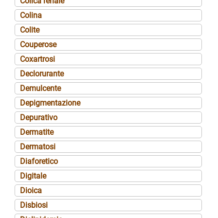
Colica renale
Colina
Colite
Couperose
Coxartrosi
Declorurante
Demulcente
Depigmentazione
Depurativo
Dermatite
Dermatosi
Diaforetico
Digitale
Dioica
Disbiosi