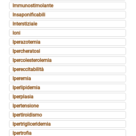
Immunostimolante
Insaponificabili
Interstiziale
Ioni
Iperazotemia
Ipercheratosi
Ipercolesterolemia
Ipereccitabilità
Iperemia
Iperlipidemia
Iperplasia
Ipertensione
Ipertiroidismo
Ipertrigliceridemia
Ipertrofia