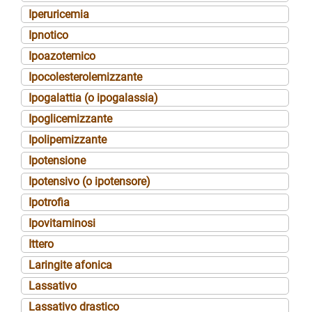
Iperuricemia
Ipnotico
Ipoazotemico
Ipocolesterolemizzante
Ipogalattia (o ipogalassia)
Ipoglicemizzante
Ipolipemizzante
Ipotensione
Ipotensivo (o ipotensore)
Ipotrofia
Ipovitaminosi
Ittero
Laringite afonica
Lassativo
Lassativo drastico