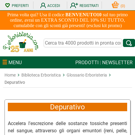
PREFERITI
ACCEDI
REGISTRATI
(
0
)
Prima volta qui? Usa il codice
BENVENUTO10
sul tuo primo
ordine, avrai un EXTRA SCONTO DEL 10% SU TUTTO,
cumulabile con gli sconti già presenti! (esclusi kit promo)
MENU
PRODOTTI
|
NEWSLETTER
Home
Biblioteca Erboristica
Glossario Erboristeria
Depurativo
Depurativo
Accelera l'escrezione delle sostanze tossiche presenti
nel sangue, attraverso gli organi emuntori (reni, pelle,