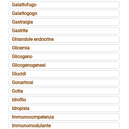
Galattofugo
Galattogogo
Gastralgia
Gastrite
Ghiandole endocrine
Glicemia
Glicogeno
Glicogenogenesi
Glucidi
Gonartrosi
Gotta
Idrofilo
Idropisia
Immunocompetenza
Immunomodulante