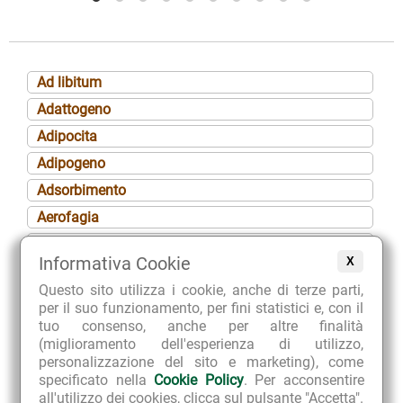
Ad libitum
Adattogeno
Adipocita
Adipogeno
Adsorbimento
Aerofagia
Afrodisiaco
Informativa Cookie
X
Afta
Questo sito utilizza i cookie, anche di terze parti,
Agalattia
per il suo funzionamento, per fini statistici e, con il
Albuminuria
tuo consenso, anche per altre finalità
(miglioramento dell'esperienza di utilizzo,
Alcalinizzante
personalizzazione del sito e marketing), come
Algomenorrea
specificato nella
Cookie Policy
. Per acconsentire
all'utilizzo dei cookies, clicca sul pulsante "Accetta".