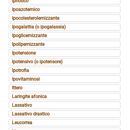
Ipnotico
Ipoazotemico
Ipocolesterolemizzante
Ipogalattia (o ipogalassia)
Ipoglicemizzante
Ipolipemizzante
Ipotensione
Ipotensivo (o ipotensore)
Ipotrofia
Ipovitaminosi
Ittero
Laringite afonica
Lassativo
Lassativo drastico
Leucorrea