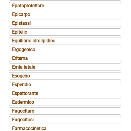
Epatoprotettore
Epicarpo
Epistassi
Epitelio
Equilibrio idrolipidico
Ergogenico
Eritema
Ernia iatale
Esogeno
Esperidio
Espettorante
Eudermico
Fagocitare
Fagocitosi
Farmacocinetica