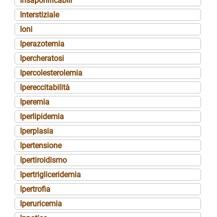
Insaponificabili
Interstiziale
Ioni
Iperazotemia
Ipercheratosi
Ipercolesterolemia
Ipereccitabilità
Iperemia
Iperlipidemia
Iperplasia
Ipertensione
Ipertiroidismo
Ipertrigliceridemia
Ipertrofia
Iperuricemia