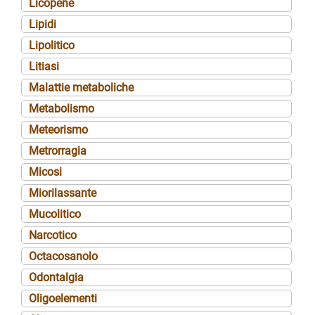
Licopene
Lipidi
Lipolitico
Litiasi
Malattie metaboliche
Metabolismo
Meteorismo
Metrorragia
Micosi
Miorilassante
Mucolitico
Narcotico
Octacosanolo
Odontalgia
Oligoelementi