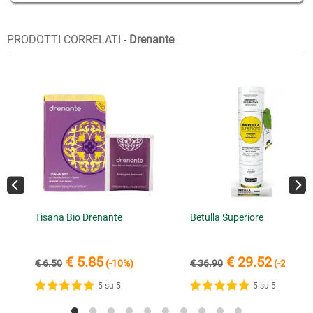
PRODOTTI CORRELATI -
Drenante
Tisana Bio Drenante
Betulla Superiore
€ 5.85
€ 29.52
€ 6.50
(-10%)
€ 36.90
(-20%)
5 su 5
5 su 5