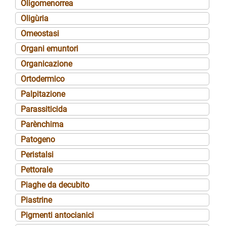
Oligomenorrea
Oligùria
Omeostasi
Organi emuntori
Organicazione
Ortodermico
Palpitazione
Parassiticida
Parènchima
Patogeno
Peristalsi
Pettorale
Piaghe da decubito
Piastrine
Pigmenti antocianici