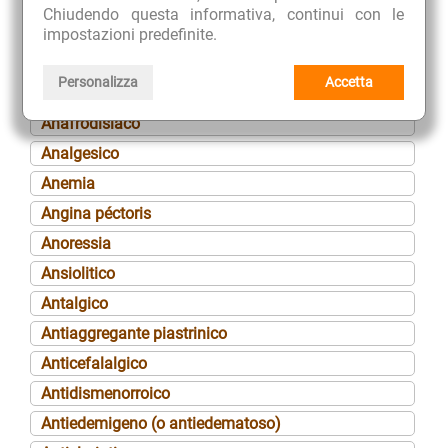
Alopecia
Chiudendo questa informativa, continui con le
Amaro-eupeptico
impostazioni predefinite.
Amenorrea
Personalizza
Accetta
Aminoacido
Anafrodisiaco
Analgesico
Anemia
Angina péctoris
Anoressia
Ansiolitico
Antalgico
Antiaggregante piastrinico
Anticefalalgico
Antidismenorroico
Antiedemigeno (o antiedematoso)