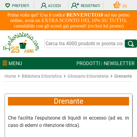
PREFERITI
ACCEDI
REGISTRATI
(
0
)
Prima volta qui? Usa il codice
BENVENUTO10
sul tuo primo
ordine, avrai un EXTRA SCONTO DEL 10% SU TUTTO,
cumulabile con gli sconti già presenti! (esclusi kit promo)
MENU
PRODOTTI
|
NEWSLETTER
Home
Biblioteca Erboristica
Glossario Erboristeria
Drenante
Drenante
Che facilita l'espulsione di liquidi in eccesso (ad es. in
caso di edemi o ritenzione idrica).