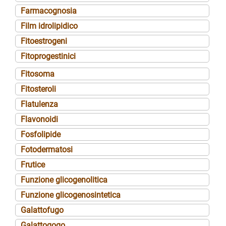
Farmacognosia
Film idrolipidico
Fitoestrogeni
Fitoprogestinici
Fitosoma
Fitosteroli
Flatulenza
Flavonoidi
Fosfolipide
Fotodermatosi
Frutice
Funzione glicogenolitica
Funzione glicogenosintetica
Galattofugo
Galattogogo