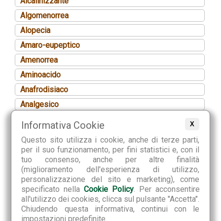
Alcalinizzante
Algomenorrea
Alopecia
Amaro-eupeptico
Amenorrea
Aminoacido
Anafrodisiaco
Analgesico
Anemia
Informativa Cookie
X
Angina péctoris
Questo sito utilizza i cookie, anche di terze parti,
Anoressia
per il suo funzionamento, per fini statistici e, con il
tuo consenso, anche per altre finalità
Ansiolitico
(miglioramento dell'esperienza di utilizzo,
Antalgico
personalizzazione del sito e marketing), come
specificato nella
Cookie Policy
. Per acconsentire
Antiaggregante piastrinico
all'utilizzo dei cookies, clicca sul pulsante "Accetta".
Anticefalalgico
Chiudendo questa informativa, continui con le
impostazioni predefinite.