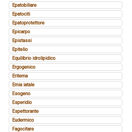
Epatobiliare
Epatociti
Epatoprotettore
Epicarpo
Epistassi
Epitelio
Equilibrio idrolipidico
Ergogenico
Eritema
Ernia iatale
Esogeno
Esperidio
Espettorante
Eudermico
Fagocitare