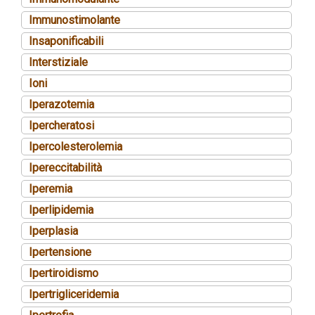
Immunostimolante
Insaponificabili
Interstiziale
Ioni
Iperazotemia
Ipercheratosi
Ipercolesterolemia
Ipereccitabilità
Iperemia
Iperlipidemia
Iperplasia
Ipertensione
Ipertiroidismo
Ipertrigliceridemia