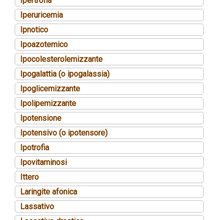
Ipertrofia
Iperuricemia
Ipnotico
Ipoazotemico
Ipocolesterolemizzante
Ipogalattia (o ipogalassia)
Ipoglicemizzante
Ipolipemizzante
Ipotensione
Ipotensivo (o ipotensore)
Ipotrofia
Ipovitaminosi
Ittero
Laringite afonica
Lassativo