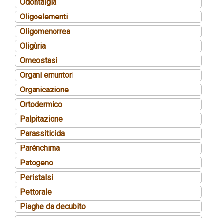
Odontalgia
Oligoelementi
Oligomenorrea
Oligùria
Omeostasi
Organi emuntori
Organicazione
Ortodermico
Palpitazione
Parassiticida
Parènchima
Patogeno
Peristalsi
Pettorale
Piaghe da decubito