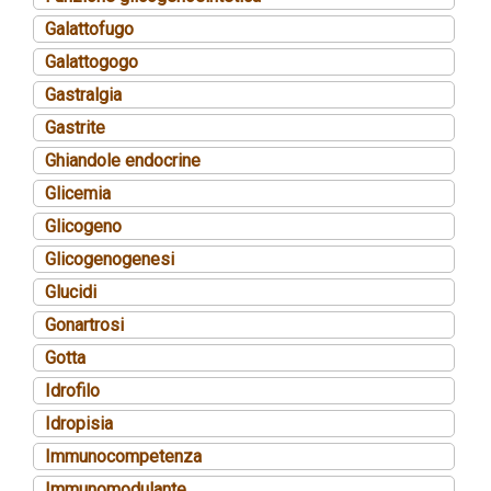
Galattofugo
Galattogogo
Gastralgia
Gastrite
Ghiandole endocrine
Glicemia
Glicogeno
Glicogenogenesi
Glucidi
Gonartrosi
Gotta
Idrofilo
Idropisia
Immunocompetenza
Immunomodulante