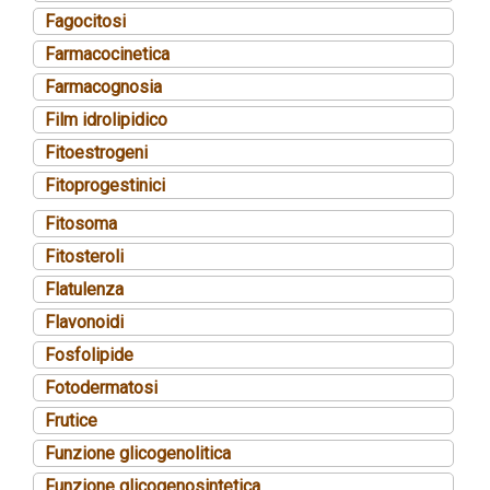
Fagocitosi
Farmacocinetica
Farmacognosia
Film idrolipidico
Fitoestrogeni
Fitoprogestinici
Fitosoma
Fitosteroli
Flatulenza
Flavonoidi
Fosfolipide
Fotodermatosi
Frutice
Funzione glicogenolitica
Funzione glicogenosintetica