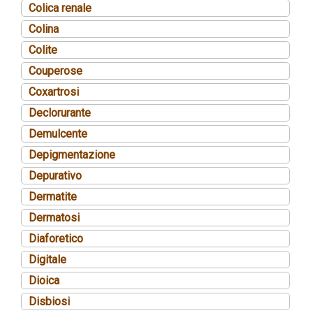
Colica renale
Colina
Colite
Couperose
Coxartrosi
Declorurante
Demulcente
Depigmentazione
Depurativo
Dermatite
Dermatosi
Diaforetico
Digitale
Dioica
Disbiosi