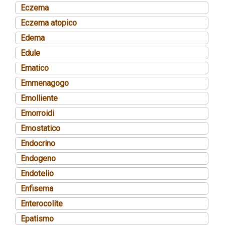
Eczema
Eczema atopico
Edema
Edule
Ematico
Emmenagogo
Emolliente
Emorroidi
Emostatico
Endocrino
Endogeno
Endotelio
Enfisema
Enterocolite
Epatismo