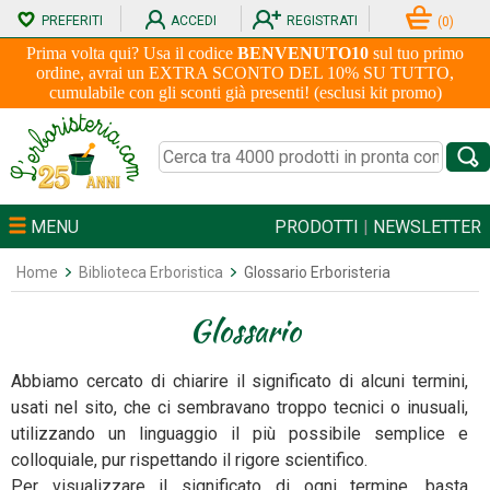
PREFERITI
ACCEDI
REGISTRATI
(
0
)
Prima volta qui? Usa il codice
BENVENUTO10
sul tuo primo
ordine, avrai un EXTRA SCONTO DEL 10% SU TUTTO,
cumulabile con gli sconti già presenti! (esclusi kit promo)
MENU
PRODOTTI
|
NEWSLETTER
Home
Biblioteca Erboristica
Glossario Erboristeria
Glossario
Abbiamo cercato di chiarire il significato di alcuni termini,
usati nel sito, che ci sembravano troppo tecnici o inusuali,
utilizzando un linguaggio il più possibile semplice e
colloquiale, pur rispettando il rigore scientifico.
Per visualizzare il significato di ogni termine, basta