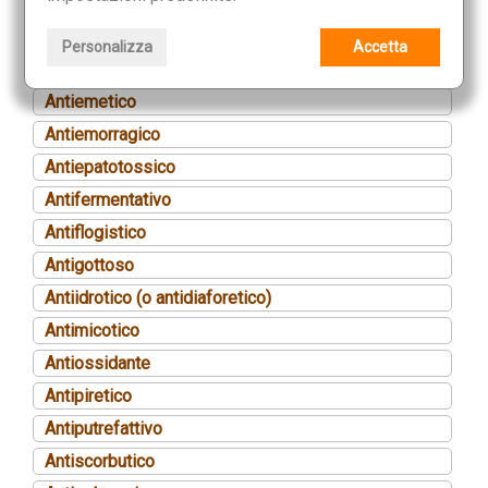
Antidismenorroico
Antiedemigeno (o antiedematoso)
Personalizza
Accetta
Antielmintico
Antiemetico
Antiemorragico
Antiepatotossico
Antifermentativo
Antiflogistico
Antigottoso
Antiidrotico (o antidiaforetico)
Antimicotico
Antiossidante
Antipiretico
Antiputrefattivo
Antiscorbutico