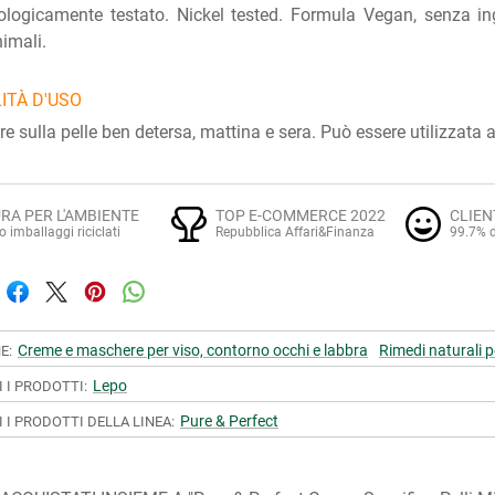
logicamente testato. Nickel tested. Formula Vegan, senza ing
nimali.
ITÀ D'USO
re sulla pelle ben detersa, mattina e sera. Può essere utilizzat
RA PER L'AMBIENTE
TOP E-COMMERCE 2022
CLIEN
o imballaggi riciclati
Repubblica Affari&Finanza
99.7% d
Creme e maschere per viso, contorno occhi e labbra
Rimedi naturali pe
E:
Lepo
I I PRODOTTI:
Pure & Perfect
I I PRODOTTI DELLA LINEA: