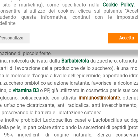
elle e componente del NMF (Natural Moisturizing Factor), che a
l sito e marketing), come specificato nella
Cookie Policy
.
.
onsentire all'utilizzo dei cookies, clicca sul pulsante "Accet
 molecola anch'essa parte del NMF (film idrolipidico protettivo
iudendo questa informativa, continui con le impostazi
definite.
azione dello strato corneo, sia per l'effetto osmotico dovuto 
zzare le proteine cutanee insolubili.
Personalizza
Accetta
enolo, precursore della
vitamina B5
, ha la funzione di idratare in 
he un effetto antinfiammatorio, è utile nel prevenire erite
nazione di piccole ferite.
ina, molecola derivata dalla
Barbabietola
da zucchero, ottenuta a
carti di lavorazione della produzione dello zucchero), è una mo
na le molecole d'acqua a livello dell'epidermide, apportando idra
na, zucchero prebiotico ad azione idratante, favorisce la ricoloniz
ina, o
vitamina B3
o PP, già utilizzata in cosmetica per le sue co
-glucano, polisaccaride con attività
immunostimolante
, ottenu
ha un'azione cicatrizzante, anti radicalica, anti invecchiamento
, preservando la barriera e l'idratazione cutanea.
e inoltre probiotici Lactobacillus casei e Lactobacillus acido
della pelle, in particolare stimolando la secrezioni di peptidi (pro
 95% ingredienti di origine naturale. Senza conservanti