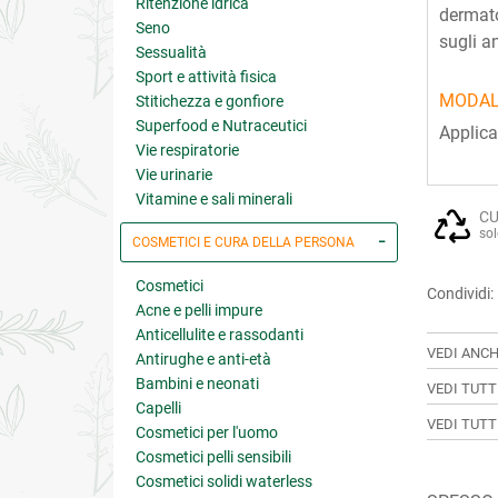
Ritenzione idrica
dermato
Seno
sugli a
Sessualità
Sport e attività fisica
MODAL
Stitichezza e gonfiore
Superfood e Nutraceutici
Applica
Vie respiratorie
Vie urinarie
Vitamine e sali minerali
CU
sol
COSMETICI E CURA DELLA PERSONA
Cosmetici
Condividi:
Acne e pelli impure
Anticellulite e rassodanti
VEDI ANCH
Antirughe e anti-età
Bambini e neonati
VEDI TUTT
Capelli
VEDI TUTT
Cosmetici per l'uomo
Cosmetici pelli sensibili
Cosmetici solidi waterless