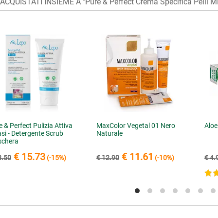
CQUISTATI INSIEME A "Pure & Perfect Crema Specifica Pelli Mi
 & Perfect Pulizia Attiva
MaxColor Vegetal 01 Nero
Aloe
asi - Detergente Scrub
Naturale
chera
€ 15.73
€ 11.61
8.50
(-15%)
€ 12.90
(-10%)
€ 4.