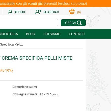
le con gli sconti già presenti! (esclusi kit promo)
ACCEDI
REGISTRATI
(
0
)
CERCA
BIBLIOTECA
BLOG
CHI SIAMO
CONTATTI
pecifica Pell...
 CREMA SPECIFICA PELLI MISTE
nto 10%)
Confezione:
50 ml
Consegna stimata:
12 - 13 Agosto