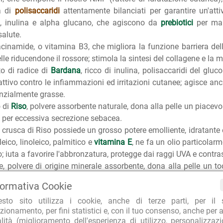
a di
polisaccaridi
attentamente bilanciati per garantire un'att
a, inulina e alpha glucano, che agiscono da
prebiotici
per man
alute.
cinamide, o vitamina B3, che migliora la funzione barriera dell
elle riducendone il rossore; stimola la sintesi del collagene e la 
tto di radice di
Bardana
, ricco di inulina, polisaccaridi del gluco
 attivo contro le infiammazioni ed irritazioni cutanee; agisce a
nzialmente grasse.
 di
Riso
, polvere assorbente naturale, dona alla pelle un piacevol
 per eccessiva secrezione sebacea.
di crusca di Riso possiede un grosso potere emolliente, idratante
leico, linoleico, palmitico e
vitamina E
, ne fa un olio particola
; iuta a favorire l'abbronzatura, protegge dai raggi UVA e contr
ce, polvere di origine minerale assorbente, dona alla pelle un to
donandole un visibile effetto soft-focus.
formativa Cookie
e dipotassium glycirrhizate, sale ottenuto dalla radice di
Li
esto sito utilizza i cookie, anche di terze parti, per il 
gistica e lenitiva, possiede proprietà antinfiammatorie, cicatrizzan
zionamento, per fini statistici e, con il tuo consenso, anche per a
e sodium PCA, molecola umettante naturale derivata dall'amm
alità (miglioramento dell'esperienza di utilizzo, personalizzaz