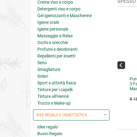
SPESSO A
Creme viso e corpo
Detergenti viso e corpo
Gel igienizzanti e Mascherine
Igiene orale
Igiene personale
Massaggio e Relax
Occhi e orecchie
Profumi e deodoranti
Repellenti per insetti
Seno
Smagliature
Solari
Bio Daily Defence Crema
Bardana Capsule Vegetali
Pure
Sport e attività fisica
torno Occhi Bio
3 F
Mas
Tinture per i capelli
Tinture all'Hennè
€ 22.95
€ 12.51
25.50
(-10%)
€ 13.90
(-10%)
€ 1
Trucco e Make-up
IDEE REGALO E OGGETTISTICA
Idee regalo
Buoni Regalo