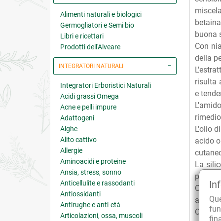
miscel
Alimenti naturali e biologici
betain
Germogliatori e Semi bio
buona s
Libri e ricettari
Con nia
Prodotti dell'Alveare
della p
INTEGRATORI NATURALI
L'estra
risulta
Integratori Erboristici Naturali
e tende
Acidi grassi Omega
L'amido
Acne e pelli impure
rimedio
Adattogeni
L'olio 
Alghe
Alito cattivo
acido o
Allergie
cutaneo
Aminoacidi e proteine
La sili
Ansia, stress, sonno
pelle, 
In
Anticellulite e rassodanti
Contien
Antiossidanti
Qu
antiflo
Antirughe e anti-età
fun
Contien
Articolazioni, ossa, muscoli
fin