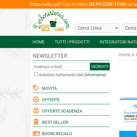
Prima volta qui? Usa il codice
BENVENUTO10
sul t
HOME
TUTTI I PRODOTTI
INTEGRATORI NAT
Home
NEWSLETTER
ISCRIVITI
Autorizzo trattamento dati
(
informativa
)
NOVITÀ
OFFERTE
OFFERTE SCADENZA
BEST SELLER
BUONI REGALO