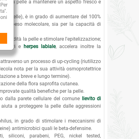
iuta la pelle a mantenere un aspetto fresco e
 Per
ta".
 della pelle), è in grado di aumentare del 100%
oni
al suo peso molecolare, sia per la capacità di
profondità la pelle e stimolare l'epitelizzazione;
mi solari e
herpes labiale
, accelera inoltre la
ttraverso un processo di up-cycling (riutilizzo
lecola nota per la sua attività osmoprotettrice
tazione a breve e lungo termine).
zazione della flora saprofita cutanea.
mprovate qualità benefiche per la pelle.
to dalla parete cellulare del comune
lievito di
, aiuta a proteggere la pelle dalle aggressioni
philus, in grado di stimolare i meccanismi di
teine) antimicrobici quali le beta-defensine.
, siliconi, parabeni, PEG, nickel tested,