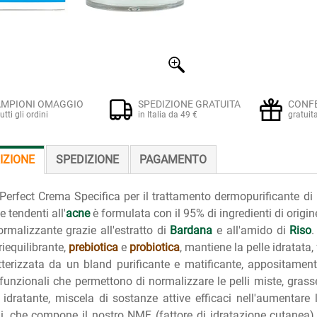
MPIONI OMAGGIO
SPEDIZIONE GRATUITA
CONF
tutti gli ordini
in Italia da 49 €
gratuit
IZIONE
SPEDIZIONE
PAGAMENTO
Perfect Crema Specifica per il trattamento dermopurificante di pe
 e tendenti all'
acne
è formulata con il 95% di ingredienti di origin
rmalizzante grazie all'estratto di
Bardana
e all'amido di
Riso
.
riequilibrante,
prebiotica
e
probiotica
, mantiene la pelle idratata,
tterizzata da un bland purificante e matificante, appositament
 funzionali che permettono di normalizzare le pelli miste, gras
o idratante, miscela di sostanze attive efficaci nell'aumentare l
li, che compone il nostro NMF (fattore di idratazione cutanea),