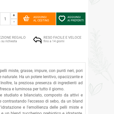
+
AGGIUNGI
AGGIUNGI
AL CESTINO
AI PREFERITI
-
EZIONE REGALO
RESO FACILE E VELOCE
a su richiesta
fino a 14 giorni
lli miste, grasse, impure, con punti neri, pori
e naturale. Ha un potere lenitivo, opacizzante e
 Inoltre, la preziosa presenza di ingredienti ad
 fresca e luminosa per tutto il giorno.
e studiato e bilanciato, composto da attivi e
se contrastando l'eccesso di sebo, da un bland
'idratazione e l'emollienza delle pelli miste e
 e un blend zuccherino prebiotico e idratante,