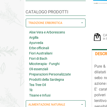
CATALOGO PRODOTTI
TRADIZIONE ERBORISTICA
Aloe Vera e Arborescens
CA
Argilla
in 
Ayurveda
Erbe officinali
Fiori Australiani
DESCR
Fiori di Bach
Micoterapia - Funghi
Pure & 
Oli essenziali
dilatati
Preparazioni Personalizzate
sebo no
Prodotti della Sardegna
azione 
Tea Tree Oil
E' cara
Tè
polveri
Tisane e Infusi
lenitiv
ALIMENTAZIONE NATURALE
sensibi