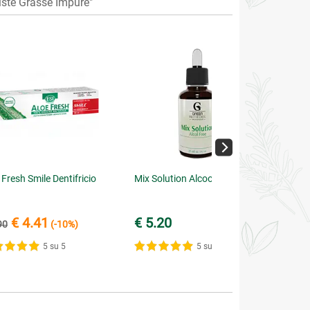
ste Grasse Impure"
 Fresh Smile Dentifricio
Mix Solution Alcool Free
€ 4.41
€ 5.20
90
(-10%)
5 su 5
5 su 5