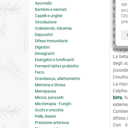
nella p
Ayurveda
de
idratato
Bambini e neonati
acc
L'urea,
Ch
Capelli e unghie
pre
l'idrat
Circolazione
Colesterolo, Glicemia
solubili
Depurativi
Il pant
Difese immunitarie
ha anc
Digestivi
rimargi
Dimagranti
La beta
Energetici e tonificanti
degli s
Fermenti lattici probiotici
(coordi
Ferro
L'inuli
Gravidanza, allattamento
La niac
Memoria e Stress
L'alpha
Menopausa
birra
, 
Micosi, parassiti
Micoterapia - Funghi
esterne
Occhi e orecchie
Contien
Pelle, lesioni
difesa 
Pressione arteriosa
Con il