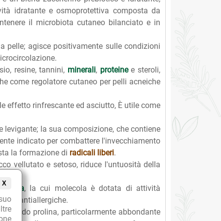
ività idratante e osmoprotettiva composta da
tenere il microbiota cutaneo bilanciato e in
a pelle; agisce positivamente sulle condizioni
microcircolazione.
sio, resine, tannini,
minerali
,
proteine
e steroli,
nche come regolatore cutaneo per pelli acneiche
e effetto rinfrescante ed asciutto, È utile come
 e levigante; la sua composizione, che contiene
rmente indicato per combattere l'invecchiamento
asta la formazione di
radicali liberi
.
cco vellutato e setoso, riduce l'untuosità della
X
quirizia
, la cui molecola è dotata di attività
suo
ti ed antiallergiche.
ltre
inoacido prolina, particolarmente abbondante
ione