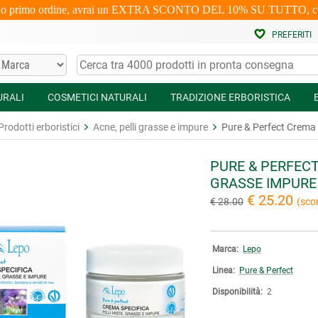
uo primo ordine, avrai un EXTRA SCONTO DEL 10% SU TUTTO, cumulabi
PREFERITI
URALI
COSMETICI NATURALI
TRADIZIONE ERBORISTICA
Prodotti erboristici
Acne, pelli grasse e impure
Pure & Perfect Crema S
PURE & PERFECT
GRASSE IMPURE
€ 25.20
€ 28.00
(sco
Marca:
Lepo
Linea:
Pure & Perfect
Disponibilità:
2