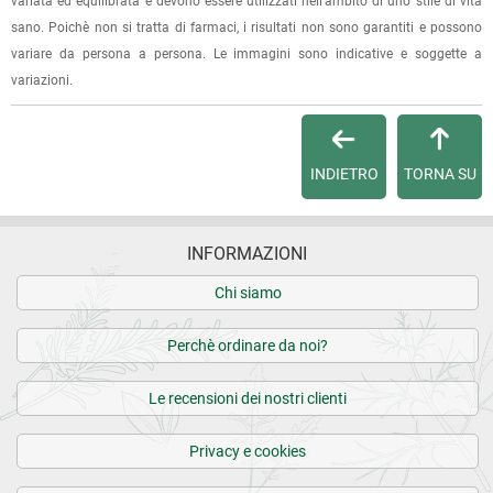
Per qualsiasi informazione, contattaci via
e-mail
.
variata ed equilibrata e devono essere utilizzati nell'ambito di uno stile di vita
sano. Poichè non si tratta di farmaci, i risultati non sono garantiti e possono
Per maggiori dettagli, vedi le
Condizioni di vendita
.
variare da persona a persona. Le immagini sono indicative e soggette a
variazioni.
INDIETRO
TORNA SU
INFORMAZIONI
Chi siamo
Perchè ordinare da noi?
Le recensioni dei nostri clienti
Privacy e cookies