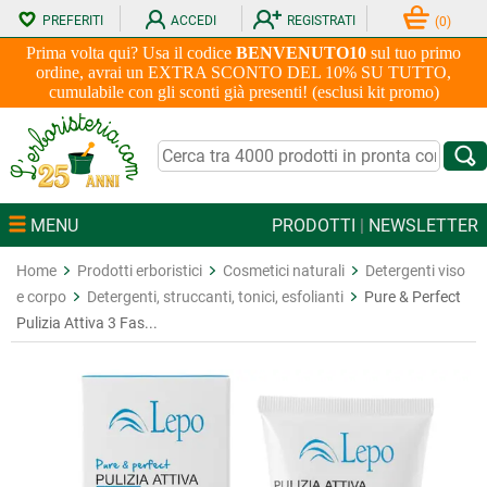
PREFERITI
ACCEDI
REGISTRATI
(
0
)
Prima volta qui? Usa il codice
BENVENUTO10
sul tuo primo
ordine, avrai un EXTRA SCONTO DEL 10% SU TUTTO,
cumulabile con gli sconti già presenti! (esclusi kit promo)
MENU
PRODOTTI
|
NEWSLETTER
Home
Prodotti erboristici
Cosmetici naturali
Detergenti viso
e corpo
Detergenti, struccanti, tonici, esfolianti
Pure & Perfect
Pulizia Attiva 3 Fas...