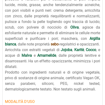
lucide, miste, grasse, anche tendenzialmente acneiche,
con pori visibili e punti neri: crema detergente, arricchita
con zinco, dalle proprietà riequilibranti e normalizzanti,
pulisce a fondo la pelle togliendo ogni traccia di lucido;
scrub, con polvere di nocciolo di
Oliva
, agisce da
esfoliante naturale e permette di eliminare le cellule morte
superficiali e purificare i pori; maschera, con
Argilla
bianca
, dalle note proprietà
sebo
-regolatrici e opacizzanti.
Arricchita con estratti vegetali di
Jojoba
,
Karitè
,
Cocco
, e
acque di
Malva
e
Amamelide
, dalle proprietà lenitive e
disarrossanti. Ha un effetto opacizzante, minimizza i pori
dilatati.
Prodotto con ingredienti naturali e di origine vegetale,
privo di sostanze di origine animale, certificato Vegan OK,
senza parabeni, siliconi, PEG, nickel tested,
dermatologicamente testato. Non testato sugli animali.
MODALITÀ D'USO