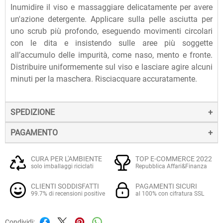
Inumidire il viso e massaggiare delicatamente per avere
un'azione detergente. Applicare sulla pelle asciutta per
uno scrub più profondo, eseguendo movimenti circolari
con le dita e insistendo sulle aree più soggette
all’accumulo delle impurità, come naso, mento e fronte.
Distribuire uniformemente sul viso e lasciare agire alcuni
minuti per la maschera. Risciacquare accuratamente.
SPEDIZIONE
PAGAMENTO
La spedizione dei prodotti avviene entro 24 ore dall'ordine
(sabato e festivi esclusi), tramite corriere SDA.
Il pagamento degli ordini può avvenire:
Quando l'ordine sarà spedito, riceverai una e-mail di
CURA PER L'AMBIENTE
TOP E-COMMERCE 2022
solo imballaggi riciclati
Repubblica Affari&Finanza
conferma, contenente un link alla tracciatura online
Con
Carte di credito o debito VISA, Mastercard, PostePay
(e
dell'invio, che ti permetterà di verificare in tempo reale lo
CLIENTI SODDISFATTI
PAGAMENTI SICURI
altre carte prepagate abilitate), su server sicuro Paypal.
stato della spedizione.
99.7% di recensioni positive
al 100% con cifratura SSL
La consegna avviene normalmente in 2-3 giorni lavorativi.
Tramite
Paypal
, leader mondiale nei pagamenti online, che
Condividi: