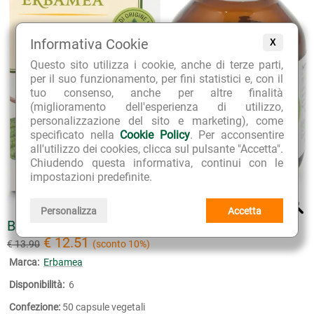
Informativa Cookie
X
Questo sito utilizza i cookie, anche di terze parti,
per il suo funzionamento, per fini statistici e, con il
tuo consenso, anche per altre finalità
(miglioramento dell'esperienza di utilizzo,
personalizzazione del sito e marketing), come
specificato nella
Cookie Policy
. Per acconsentire
all'utilizzo dei cookies, clicca sul pulsante "Accetta".
Chiudendo questa informativa, continui con le
impostazioni predefinite.
Personalizza
Accetta
BARDANA CAPSULE VEGETALI
€ 12.51
€ 13.90
(sconto 10%)
Marca:
Erbamea
Disponibilità:
6
Confezione:
50 capsule vegetali