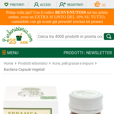
PREFERITI
ACCEDI
REGISTRATI
(
0
)
Prima volta qui? Usa il codice
BENVENUTO10
sul tuo primo
ordine, avrai un EXTRA SCONTO DEL 10% SU TUTTO,
cumulabile con gli sconti già presenti! (esclusi kit promo)
MENU
PRODOTTI
|
NEWSLETTER
Home
Prodotti erboristici
Acne, pelli grasse e impure
Bardana Capsule Vegetali