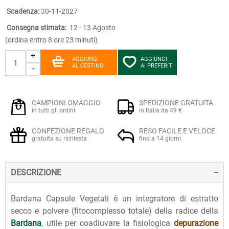
Scadenza:
30-11-2027
Consegna stimata:
12 - 13 Agosto
(ordina entro 8 ore 23 minuti)
+
AGGIUNGI
AGGIUNGI
AL CESTINO
AI PREFERITI
-
CAMPIONI OMAGGIO
SPEDIZIONE GRATUITA
in tutti gli ordini
in Italia da 49 €
CONFEZIONE REGALO
RESO FACILE E VELOCE
gratuita su richiesta
fino a 14 giorni
DESCRIZIONE
Bardana Capsule Vegetali è un integratore di estratto
secco e polvere (fitocomplesso totale) della radice della
Bardana
, utile per coadiuvare la fisiologica
depurazione