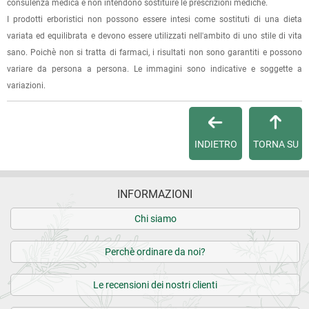
consulenza medica e non intendono sostituire le prescrizioni mediche.
(selezionando l'apposita casella del modulo d'ordine e
I prodotti erboristici non possono essere intesi come sostituti di una dieta
specificando l'indirizzo di fatturazione).
variata ed equilibrata e devono essere utilizzati nell'ambito di uno stile di vita
sano. Poichè non si tratta di farmaci, i risultati non sono garantiti e possono
Dalla tua
Area Cliente
potrai verificare lo stato di lavorazione
variare da persona a persona. Le immagini sono indicative e soggette a
dell'ordine e lo stato della spedizione.
variazioni.
Per qualsiasi informazione, contattaci via
e-mail
.
INDIETRO
TORNA SU
Per maggiori dettagli, vedi le
Condizioni di vendita
.
INFORMAZIONI
Chi siamo
Perchè ordinare da noi?
Le recensioni dei nostri clienti