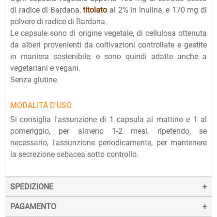
di radice di Bardana,
titolato
al 2% in inulina, e 170 mg di
polvere di radice di Bardana.
Le capsule sono di origine vegetale, di cellulosa ottenuta
da alberi provenienti da coltivazioni controllate e gestite
in maniera sostenibile, e sono quindi adatte anche a
vegetariani e vegani.
Senza glutine.
MODALITÀ D'USO
Si consiglia l'assunzione di 1 capsula al mattino e 1 al
pomeriggio, per almeno 1-2 mesi, ripetendo, se
necessario, l'assunzione periodicamente, per mantenere
la secrezione sebacea sotto controllo.
SPEDIZIONE
PAGAMENTO
La spedizione dei prodotti avviene entro 24 ore dall'ordine