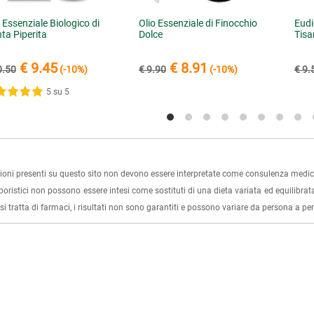
 Essenziale Biologico di
Olio Essenziale di Finocchio
Eudi
ta Piperita
Dolce
Tisa
€ 9.45
€ 8.91
0.50
(-10%)
€ 9.90
(-10%)
€ 9.
5 su 5
ioni presenti su questo sito non devono essere interpretate come consulenza medica
rboristici non possono essere intesi come sostituti di una dieta variata ed equilibrata
i tratta di farmaci, i risultati non sono garantiti e possono variare da persona a p