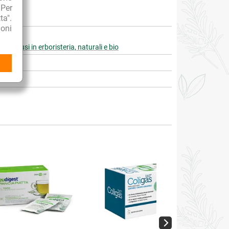
 Per
ta".
oni
e e Infusi in erboristeria, naturali e bio