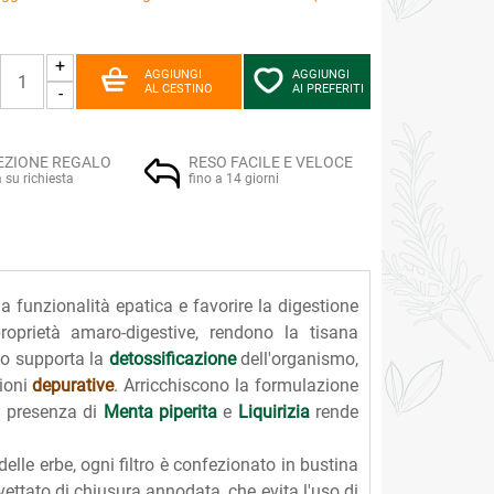
+
AGGIUNGI
AGGIUNGI
AL CESTINO
AI PREFERITI
-
EZIONE REGALO
RESO FACILE E VELOCE
a su richiesta
fino a 14 giorni
a funzionalità epatica e favorire la digestione
oprietà amaro-digestive, rendono la tisana
fo supporta la
detossificazione
dell'organismo,
zioni
depurative
. Arricchiscono la formulazione
la presenza di
Menta piperita
e
Liquirizia
rende
delle erbe, ogni filtro è confezionato in bustina
vettato di chiusura annodata, che evita l'uso di