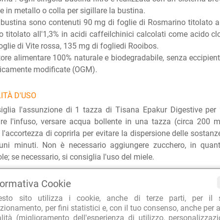
e in metallo o colla per sigillare la bustina.
 bustina sono contenuti 90 mg di foglie di Rosmarino titolato a
o titolato all'1,3% in acidi caffeilchinici calcolati come acido 
oglie di Vite rossa, 135 mg di fogliedi Rooibos.
tore alimentare 100% naturale e biodegradabile, senza eccipienti
ticamente modificate (OGM).
ITÀ D'USO
iglia l'assunzione di 1 tazza di Tisana Epakur Digestive per 2
re l'infuso, versare acqua bollente in una tazza (circa 200 ml
l'accortezza di coprirla per evitare la dispersione delle sostanz
cuni minuti. Non è necessario aggiungere zucchero, in quanto
le; se necessario, si consiglia l'uso del miele.
formativa Cookie
RA PER L'AMBIENTE
TOP E-COMMERCE 2022
CLIEN
esto sito utilizza i cookie, anche di terze parti, per il 
o imballaggi riciclati
Repubblica Affari&Finanza
99.7% d
zionamento, per fini statistici e, con il tuo consenso, anche per a
alità (miglioramento dell'esperienza di utilizzo, personalizzaz