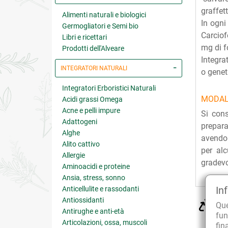
graffett
Alimenti naturali e biologici
In ogni
Germogliatori e Semi bio
Carciof
Libri e ricettari
mg di f
Prodotti dell'Alveare
Integra
INTEGRATORI NATURALI
o gene
Integratori Erboristici Naturali
MODAL
Acidi grassi Omega
Acne e pelli impure
Si cons
Adattogeni
prepara
Alghe
avendo 
Alito cattivo
per al
Allergie
gradevo
Aminoacidi e proteine
Ansia, stress, sonno
In
Anticellulite e rassodanti
Antiossidanti
CU
Qu
sol
Antirughe e anti-età
fun
Articolazioni, ossa, muscoli
fin