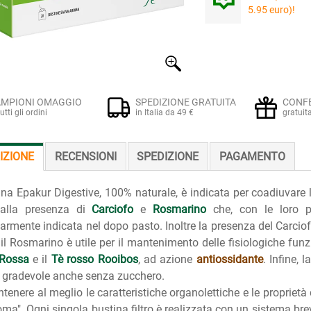
5.95 euro)!
MPIONI OMAGGIO
SPEDIZIONE GRATUITA
CONF
tutti gli ordini
in Italia da 49 €
gratuit
IZIONE
RECENSIONI
SPEDIZIONE
PAGAMENTO
na Epakur Digestive, 100% naturale, è indicata per coadiuvare l
 alla presenza di
Carciofo
e
Rosmarino
che, con le loro pr
larmente indicata nel dopo pasto. Inoltre la presenza del Carcio
il Rosmarino è utile per il mantenimento delle fisiologiche fun
 Rossa
e il
Tè rosso
Rooibos
, ad azione
antiossidante
. Infine, 
o gradevole anche senza zucchero.
tenere al meglio le caratteristiche organolettiche e le proprietà 
oma". Ogni singola bustina filtro è realizzata con un sistema bre