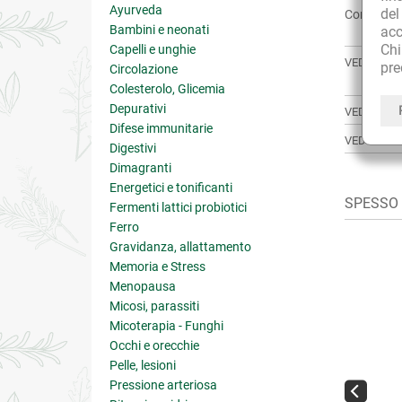
Ayurveda
de
Condividi:
Bambini e neonati
acc
Ch
Capelli e unghie
VEDI ANCH
pre
Circolazione
Colesterolo, Glicemia
Depurativi
VEDI TUTT
Difese immunitarie
VEDI TUTT
Digestivi
Dimagranti
Energetici e tonificanti
SPESSO A
Fermenti lattici probiotici
Ferro
Gravidanza, allattamento
Memoria e Stress
Menopausa
Micosi, parassiti
Micoterapia - Funghi
Occhi e orecchie
Pelle, lesioni
Pressione arteriosa