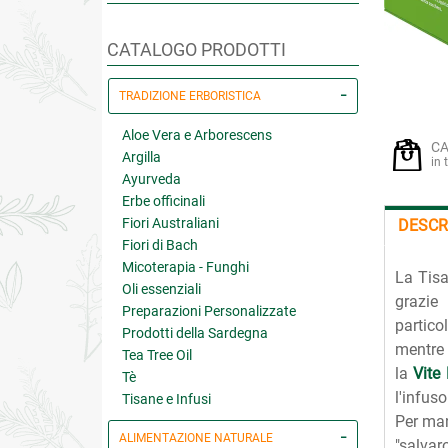
CATALOGO PRODOTTI
TRADIZIONE ERBORISTICA
Aloe Vera e Arborescens
CA
Argilla
in 
Ayurveda
Erbe officinali
Fiori Australiani
DESCR
Fiori di Bach
Micoterapia - Funghi
La Tisa
Oli essenziali
grazie
Preparazioni Personalizzate
partico
Prodotti della Sardegna
mentre 
Tea Tree Oil
la
Vite
Tè
l'infus
Tisane e Infusi
Per man
ALIMENTAZIONE NATURALE
"salvar