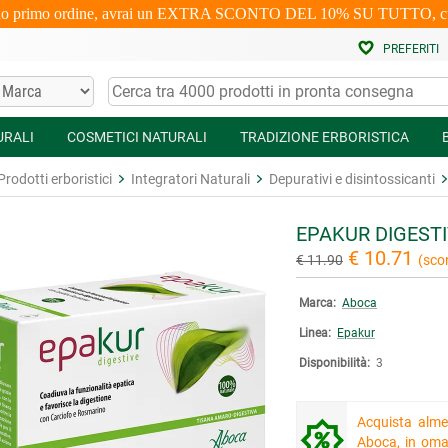
uo primo ordine, avrai un EXTRA SCONTO DEL 10% SU TUTTO, cumulabi
PREFERITI
URALI
COSMETICI NATURALI
TRADIZIONE ERBORISTICA
Prodotti erboristici
Integratori Naturali
Depurativi e disintossicanti
EPAKUR DIGESTI
€ 10.71
€ 11.90
(sco
Marca:
Aboca
Linea:
Epakur
Disponibilità:
3
Acquista alme
Aboca, in oma