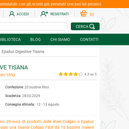
le con gli sconti già presenti! (esclusi kit promo)
ACCEDI
REGISTRATI
(
0
)
CERCA
BIBLIOTECA
BLOG
CHI SIAMO
CONTATTI
Epakur Digestive Tisana
VE TISANA
4.3 su 5
nto 10%)
Confezione:
20 bustine filtro
Scadenza:
28-02-2029
Consegna stimata:
12 - 13 Agosto
no 29 euro di prodotti delle linee Coligas e Epakur
ggio una tisana Coligas Fast da 10 bustine (valore