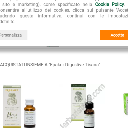
l sito e marketing), come specificato nella
Cookie Policy
.
onsentire all'utilizzo dei cookies, clicca sul pulsante "Accet
iudendo questa informativa, continui con le impostazi
Integratori depurativi naturali e Tisane per depurare il fegato
E:
definite.
Integratori per problemi di digestione e disturbi gastrointestinali
Tisan
Personalizza
Accetta
Aboca
I I PRODOTTI:
Epakur
I I PRODOTTI DELLA LINEA:
CQUISTATI INSIEME A "Epakur Digestive Tisana"