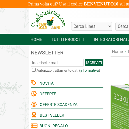
Prima volta qui? Usa il codice
BENVENUTO10
sul t
HOME
TUTTI I PRODOTTI
INTEGRATORI NAT
Home
NEWSLETTER
ISCRIVITI
Autorizzo trattamento dati
(
informativa
)
NOVITÀ
OFFERTE
OFFERTE SCADENZA
BEST SELLER
BUONI REGALO