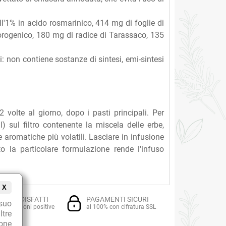
ll'1% in acido rosmarinico, 414 mg di foglie di
clorogenico, 180 mg di radice di Tarassaco, 135
: non contiene sostanze di sintesi, emi-sintesi
 volte al giorno, dopo i pasti principali. Per
) sul filtro contenente la miscela delle erbe,
e aromatiche più volatili. Lasciare in infusione
 la particolare formulazione rende l'infuso
X
TI SODDISFATTI
PAGAMENTI SICURI
suo
i recensioni positive
al 100% con cifratura SSL
ltre
ione