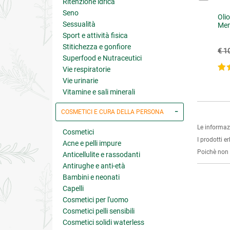
Ritenzione idrica
Seno
ana Colagoga-Coleretica
Tisana Depurativa per il
Olio
Sessualità
uidificante della Bile)
Fegato
Men
Sport e attività fisica
Stitichezza e gonfiore
7.40
€ 7.40
€ 1
Superfood e Nutraceutici
5 su 5
4.9 su 5
Vie respiratorie
Vie urinarie
Vitamine e sali minerali
COSMETICI E CURA DELLA PERSONA
Le informaz
Cosmetici
I prodotti e
Acne e pelli impure
Poichè non s
Anticellulite e rassodanti
Antirughe e anti-età
Bambini e neonati
Capelli
Cosmetici per l'uomo
Cosmetici pelli sensibili
Cosmetici solidi waterless