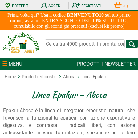
PREFERITI
ACCEDI
REGISTRATI
(
0
)
Prima volta qui? Usa il codice
BENVENUTO10
sul tuo primo
ordine, avrai un EXTRA SCONTO DEL 10% SU TUTTO,
cumulabile con gli sconti già presenti! (esclusi kit promo)
MENU
PRODOTTI
|
NEWSLETTER
Home
Prodotti erboristici
Aboca
Linea Epakur
Linea Epakur - Aboca
Epakur Aboca è la linea di integratori erboristici naturali che
favorisce la funzionalità epatica, con azione depurativa e
digestiva, e contrasta i radicali liberi, con azione
antiossidante. In varie formulazioni, specifiche per le loro