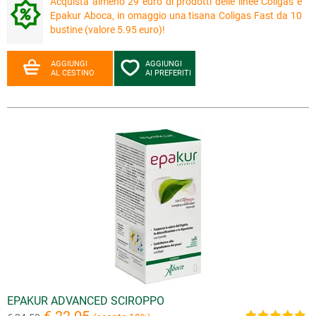
Acquista almeno 29 euro di prodotti delle linee Coligas e
Epakur Aboca, in omaggio una tisana Coligas Fast da 10
bustine (valore 5.95 euro)!
AGGIUNGI
AGGIUNGI
AL CESTINO
AI PREFERITI
EPAKUR ADVANCED SCIROPPO
€ 22.05