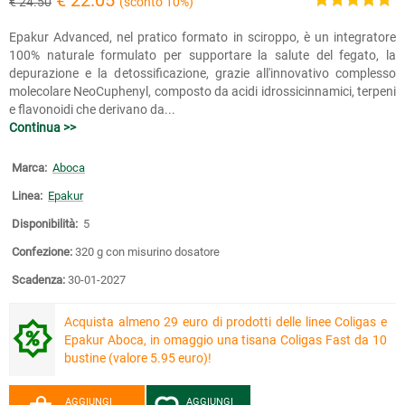
€ 24.50
(sconto 10%)
Epakur Advanced, nel pratico formato in sciroppo, è un integratore
100% naturale formulato per supportare la salute del fegato, la
depurazione e la detossificazione, grazie all'innovativo complesso
molecolare NeoCuphenyl, composto da acidi idrossicinnamici, terpeni
e flavonoidi che derivano da...
Continua >>
Marca:
Aboca
Linea:
Epakur
Disponibilità:
5
Confezione:
320 g con misurino dosatore
Scadenza:
30-01-2027
Acquista almeno 29 euro di prodotti delle linee Coligas e
Epakur Aboca, in omaggio una tisana Coligas Fast da 10
bustine (valore 5.95 euro)!
AGGIUNGI
AGGIUNGI