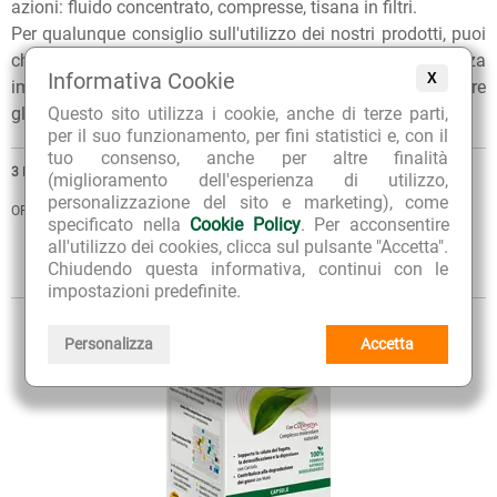
azioni: fluido concentrato, compresse, tisana in filtri.
Per qualunque consiglio sull'utilizzo dei nostri prodotti, puoi
chiedere ai nostri erboristi una
consulenza gratuita
e senza
Informativa Cookie
X
impegno. Per ulteriori informazioni, inoltre, puoi consultare
gli
Articoli di approfondimento
sul nostro blog.
Questo sito utilizza i cookie, anche di terze parti,
per il suo funzionamento, per fini statistici e, con il
tuo consenso, anche per altre finalità
3
PRODOTTI
(miglioramento dell'esperienza di utilizzo,
personalizzazione del sito e marketing), come
ORDINA PER
specificato nella
Cookie Policy
. Per acconsentire
all'utilizzo dei cookies, clicca sul pulsante "Accetta".
VISTA
Chiudendo questa informativa, continui con le
Sintetica
Estesa
impostazioni predefinite.
Personalizza
Accetta