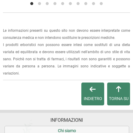
l'ordine sarà pronto per il ritiro.
La spedizione è accompagnata da un riepilogo d'ordine,
oppure dalla fattura se richiesta al momento dell'ordine
(selezionando l'apposita casella del modulo d'ordine e
Le informazioni presenti su questo sito non devono essere interpretate come
specificando l'indirizzo di fatturazione).
consulenza medica e non intendono sostituire le prescrizioni mediche.
I prodotti erboristici non possono essere intesi come sostituti di una dieta
Dalla tua
Area Cliente
potrai verificare lo stato di lavorazione
variata ed equilibrata e devono essere utilizzati nell'ambito di uno stile di vita
dell'ordine e lo stato della spedizione.
sano. Poichè non si tratta di farmaci, i risultati non sono garantiti e possono
variare da persona a persona. Le immagini sono indicative e soggette a
Per qualsiasi informazione, contattaci via
e-mail
.
variazioni.
Per maggiori dettagli, vedi le
Condizioni di vendita
.
INDIETRO
TORNA SU
INFORMAZIONI
Chi siamo