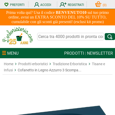
PREFERITI
ACCEDI
REGISTRATI
(
0
)
Prima volta qui? Usa il codice
BENVENUTO10
sul tuo primo
ordine, avrai un EXTRA SCONTO DEL 10% SU TUTTO,
cumulabile con gli sconti già presenti! (esclusi kit promo)
MENU
PRODOTTI
|
NEWSLETTER
Home
Prodotti erboristici
Tradizione Erboristica
Tisane e
Infusi
Cofanetto in Legno Azzurro 3 Scompa...