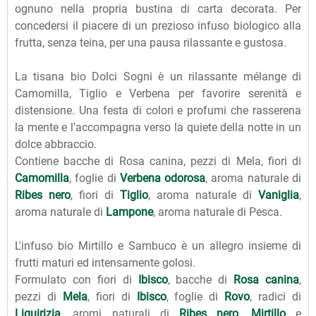
ognuno nella propria bustina di carta decorata. Per
concedersi il piacere di un prezioso infuso biologico alla
frutta, senza teina, per una pausa rilassante e gustosa.
La tisana bio Dolci Sogni è un rilassante mélange di
Camomilla, Tiglio e Verbena per favorire serenità e
distensione. Una festa di colori e profumi che rasserena
la mente e l'accompagna verso la quiete della notte in un
dolce abbraccio.
Contiene bacche di Rosa canina, pezzi di Mela, fiori di
Camomilla
, foglie di
Verbena odorosa
, aroma naturale di
Ribes nero
, fiori di
Tiglio
, aroma naturale di
Vaniglia
,
aroma naturale di
Lampone
, aroma naturale di Pesca.
L'infuso bio Mirtillo e Sambuco è un allegro insieme di
frutti maturi ed intensamente golosi.
Formulato con fiori di
Ibisco
, bacche di
Rosa canina
,
pezzi di
Mela
, fiori di
Ibisco
, foglie di
Rovo
, radici di
Liquirizia
, aromi naturali di
Ribes nero
,
Mirtillo
e