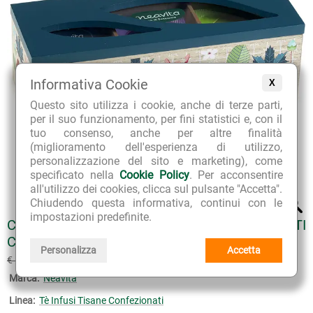
Informativa Cookie
X
Questo sito utilizza i cookie, anche di terze parti,
per il suo funzionamento, per fini statistici e, con il
tuo consenso, anche per altre finalità
(miglioramento dell'esperienza di utilizzo,
personalizzazione del sito e marketing), come
specificato nella
Cookie Policy
. Per acconsentire
all'utilizzo dei cookies, clicca sul pulsante "Accetta".
Chiudendo questa informativa, continui con le
impostazioni predefinite.
COFANETTO IN LEGNO AZZURRO 3 SCOMPARTI
CON INFUSI BIO
Personalizza
Accetta
€ 16.02
€ 17.80
(sconto 10%)
Marca:
Neavita
Linea:
Tè Infusi Tisane Confezionati