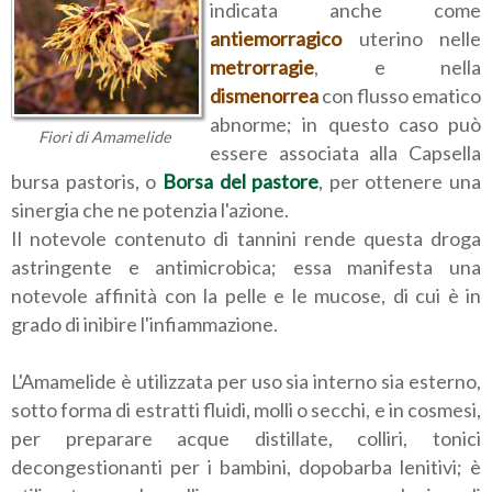
indicata anche come
antiemorragico
uterino nelle
metrorragie
, e nella
dismenorrea
con flusso ematico
abnorme; in questo caso può
Fiori di Amamelide
essere associata alla Capsella
bursa pastoris, o
Borsa del pastore
, per ottenere una
sinergia che ne potenzia l'azione.
Il notevole contenuto di tannini rende questa droga
astringente e antimicrobica; essa manifesta una
notevole affinità con la pelle e le mucose, di cui è in
grado di inibire l'infiammazione.
L'Amamelide è utilizzata per uso sia interno sia esterno,
sotto forma di estratti fluidi, molli o secchi, e in cosmesi,
per preparare acque distillate, colliri, tonici
decongestionanti per i bambini, dopobarba lenitivi; è