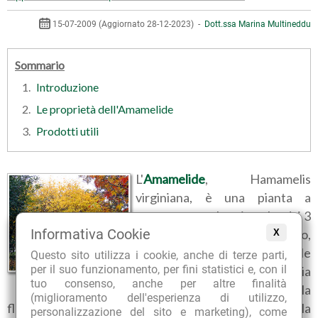
15-07-2009 (Aggiornato 28-12-2023) -
Dott.ssa Marina Multineddu
Sommario
Introduzione
Le proprietà dell'Amamelide
Prodotti utili
L'
Amamelide
, Hamamelis
virginiana, è una pianta a
portamento arbustivo alta dai 3
Informativa Cookie
ai 5 metri, simile al Nocciòlo,
X
appartenente alla famiglia delle
Questo sito utilizza i cookie, anche di terze parti,
per il suo funzionamento, per fini statistici e, con il
Hamamelidàceae. Originaria
tuo consenso, anche per altre finalità
Hamamelis virginiana
della Virginia, fa parte della
(miglioramento dell'esperienza di utilizzo,
flora spontanea del Nord America, fra il Canada e la
personalizzazione del sito e marketing), come