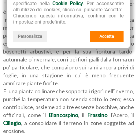
Florida ad est, e fra il Nebraska e il Texas ad occidente;
specificato nella
Cookie Policy
. Per acconsentire
all'utilizzo dei cookies, clicca sul pulsante "Accetta".
è nota anche col nome di Nocciòlo d'America.
Chiudendo questa informativa, continui con le
In Europa si diffuse intorno al 1700, non come pianta
impostazioni predefinite.
medicinale, ma importata come pianta ornamentale per
parchi, giardini, viali privati e pubblici, poiché si presta
Personalizza
Accetta
egregiamente alla formazione di bassi cespugli o
boschetti arbustivi, e per la sua fioritura tardo-
autunnale o invernale, con i bei fiori gialli dalla forma un
po' particolare, che compaiono sui rami ancora privi di
foglie, in una stagione in cui è meno frequente
ammirare piante fiorite.
E' una pianta collinare che sopporta i rigori dell'inverno,
purché la temperatura non scenda sotto lo zero; essa
contribuisce, assieme ad altre essenze boschive, anche
officinali, come il
Biancospino
, il
Frassino
, l'Acero, il
Ciliegio
, a consolidare il terreno in zone soggette ad
erosione.