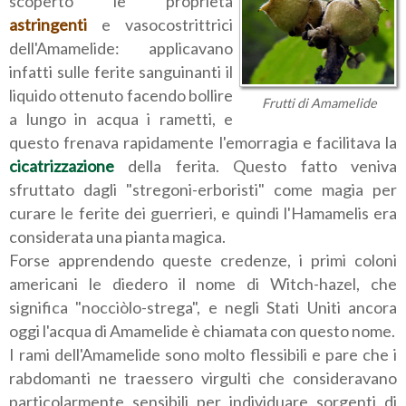
scoperto le proprietà
astringenti
e vasocostrittrici
dell'Amamelide: applicavano
infatti sulle ferite sanguinanti il
liquido ottenuto facendo bollire
Frutti di Amamelide
a lungo in acqua i rametti, e
questo frenava rapidamente l'emorragia e facilitava la
cicatrizzazione
della ferita. Questo fatto veniva
sfruttato dagli "stregoni-erboristi" come magia per
curare le ferite dei guerrieri, e quindi l'Hamamelis era
considerata una pianta magica.
Forse apprendendo queste credenze, i primi coloni
americani le diedero il nome di Witch-hazel, che
significa "nocciòlo-strega", e negli Stati Uniti ancora
oggi l'acqua di Amamelide è chiamata con questo nome.
I rami dell'Amamelide sono molto flessibili e pare che i
rabdomanti ne traessero virgulti che consideravano
particolarmente sensibili per individuare sorgenti di