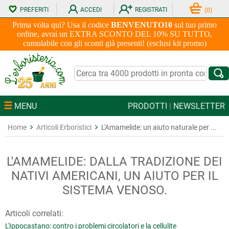
PREFERITI
ACCEDI
REGISTRATI
(
0
)
Prima volta qui? Usa il codice
BENVENUTO10
sul tuo primo
ordine, avrai un EXTRA SCONTO DEL 10% SU TUTTO,
cumulabile con gli sconti già presenti! (esclusi kit promo)
MENU
PRODOTTI
|
NEWSLETTER
Home
Articoli Erboristici
L'Amamelide: un aiuto naturale per ...
L'AMAMELIDE: DALLA TRADIZIONE DEI
NATIVI AMERICANI, UN AIUTO PER IL
SISTEMA VENOSO.
Articoli correlati:
L'Ippocastano: contro i problemi circolatori e la cellulite