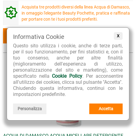
Acquista tre prodotti diversi della linea Acqua di Damasco,
in omaggio l'elegante Beauty Pochette, pratica e raffinata
per portare con te i tuoi prodotti preferiti.
AGGIUNGI
AGGIUNGI
Informativa Cookie
X
AL CESTINO
AI PREFERITI
Questo sito utilizza i cookie, anche di terze parti,
per il suo funzionamento, per fini statistici e, con il
tuo consenso, anche per altre finalità
(miglioramento dell'esperienza di utilizzo,
personalizzazione del sito e marketing), come
specificato nella
Cookie Policy
. Per acconsentire
all'utilizzo dei cookies, clicca sul pulsante "Accetta".
Chiudendo questa informativa, continui con le
impostazioni predefinite.
Personalizza
Accetta
ACQUA DI DAMASCO ACQUA MICELLARE DETERGENTE