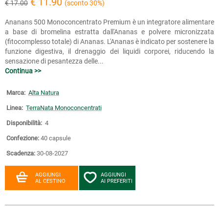
€ 11.90
€ 17.00
(sconto 30%)
Ananans 500 Monoconcentrato Premium è un integratore alimentare
a base di bromelina estratta dall'Ananas e polvere micronizzata
(fitocomplesso totale) di Ananas. L'Ananas è indicato per sostenere la
funzione digestiva, il drenaggio dei liquidi corporei, riducendo la
sensazione di pesantezza delle...
Continua >>
Marca:
Alta Natura
Linea:
TerraNata Monoconcentrati
Disponibilità:
4
Confezione:
40 capsule
Scadenza:
30-08-2027
AGGIUNGI
AGGIUNGI
AL CESTINO
AI PREFERITI