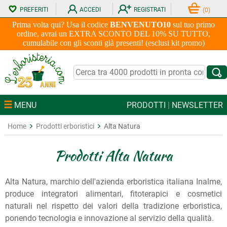
PREFERITI
ACCEDI
REGISTRATI
(
0
)
Prima volta qui? Usa il codice
BENVENUTO10
sul tuo primo
ordine, avrai un EXTRA SCONTO DEL 10% SU TUTTO,
cumulabile con gli sconti già presenti! (esclusi kit promo)
MENU
PRODOTTI
|
NEWSLETTER
Home
Prodotti erboristici
Alta Natura
Prodotti Alta Natura
Alta Natura, marchio dell'azienda erboristica italiana Inalme,
produce integratori alimentari, fitoterapici e cosmetici
naturali nel rispetto dei valori della tradizione erboristica,
ponendo tecnologia e innovazione al servizio della qualità.