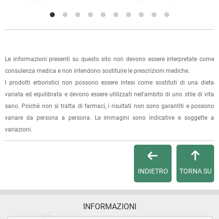
l'ordine sarà pronto per il ritiro.
La spedizione è accompagnata da un riepilogo d'ordine,
oppure dalla fattura se richiesta al momento dell'ordine
(selezionando l'apposita casella del modulo d'ordine e
Le informazioni presenti su questo sito non devono essere interpretate come
specificando l'indirizzo di fatturazione).
consulenza medica e non intendono sostituire le prescrizioni mediche.
I prodotti erboristici non possono essere intesi come sostituti di una dieta
Dalla tua
Area Cliente
potrai verificare lo stato di lavorazione
variata ed equilibrata e devono essere utilizzati nell'ambito di uno stile di vita
dell'ordine e lo stato della spedizione.
sano. Poichè non si tratta di farmaci, i risultati non sono garantiti e possono
variare da persona a persona. Le immagini sono indicative e soggette a
Per qualsiasi informazione, contattaci via
e-mail
.
variazioni.
Per maggiori dettagli, vedi le
Condizioni di vendita
.
INDIETRO
TORNA SU
INFORMAZIONI