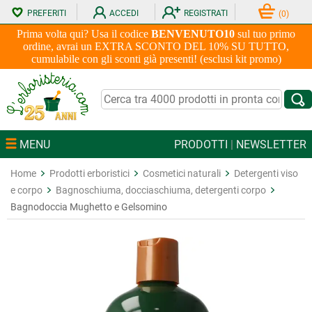
PREFERITI
ACCEDI
REGISTRATI
(
0
)
Prima volta qui? Usa il codice
BENVENUTO10
sul tuo primo
ordine, avrai un EXTRA SCONTO DEL 10% SU TUTTO,
cumulabile con gli sconti già presenti! (esclusi kit promo)
MENU
PRODOTTI
|
NEWSLETTER
Home
Prodotti erboristici
Cosmetici naturali
Detergenti viso
e corpo
Bagnoschiuma, docciaschiuma, detergenti corpo
Bagnodoccia Mughetto e Gelsomino