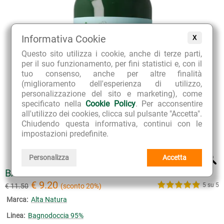
Informativa Cookie
X
Questo sito utilizza i cookie, anche di terze parti,
per il suo funzionamento, per fini statistici e, con il
tuo consenso, anche per altre finalità
(miglioramento dell'esperienza di utilizzo,
personalizzazione del sito e marketing), come
specificato nella
Cookie Policy
. Per acconsentire
all'utilizzo dei cookies, clicca sul pulsante "Accetta".
Chiudendo questa informativa, continui con le
impostazioni predefinite.
Personalizza
Accetta
BAGNODOCCIA MUGHETTO E GELSOMINO
€ 9.20
5 su 5
€ 11.50
(sconto 20%)
Marca:
Alta Natura
Linea:
Bagnodoccia 95%