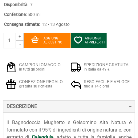
Disponibilità:
7
Confezione:
500 ml
Consegna stimata:
12 - 13 Agosto
+
AGGIUNGI
AGGIUNGI
AL CESTINO
AI PREFERITI
-
CAMPIONI OMAGGIO
SPEDIZIONE GRATUITA
in tutti gli ordini
in Italia da 49 €
CONFEZIONE REGALO
RESO FACILE E VELOCE
gratuita su richiesta
fino a 14 giorni
DESCRIZIONE
Il Bagnodoccia Mughetto e Gelsomino Alta Natura è
formulato con il 95% di ingredienti di origine naturale. con
estratto di
Calendula
, adatto a tutta la famiglia, anche