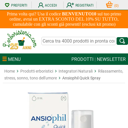
PREFERITI
ACCEDI
REGISTRATI
(
0
)
Prima volta qui? Usa il codice
BENVENUTO10
sul tuo primo
ordine, avrai un EXTRA SCONTO DEL 10% SU TUTTO,
cumulabile con gli sconti già presenti! (esclusi kit promo)
MENU
PRODOTTI
|
NEWSLETTER
Home
Prodotti erboristici
Integratori Naturali
Rilassamento,
stress, sonno, tono dell'umore
Ansiophil Quick Spray