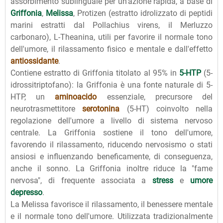
assorbimento sublinguale per un'azione rapida, a base di
Griffonia
,
Melissa
, Protizen (estratto idrolizzato di peptidi
marini estratti dal Pollachius virens, il Merluzzo
carbonaro), L-Theanina, utili per favorire il normale tono
dell'umore, il rilassamento fisico e mentale e dall'effetto
antiossidante
.
Contiene estratto di Griffonia titolato al 95% in
5-HTP
(5-
idrossitriptofano): la Griffonia è una fonte naturale di 5-
HTP, un
aminoacido
essenziale, precursore del
neurotrasmettitore
serotonina
(5-HT) coinvolto nella
regolazione dell'umore a livello di sistema nervoso
centrale. La Griffonia sostiene il tono dell'umore,
favorendo il rilassamento, riducendo nervosismo o stati
ansiosi e influenzando beneficamente, di conseguenza,
anche il sonno. La Griffonia inoltre riduce la "fame
nervosa", di frequente associata a
stress
e
umore
depresso
.
La Melissa favorisce il rilassamento, il benessere mentale
e il normale tono dell'umore. Utilizzata tradizionalmente