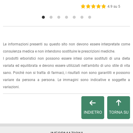
spedizione, in questo modo non ti verranno addebitate le
4.9 su 5
1 recensione verificata da
eKomi
spese di spedizione e sarai avvisato con una e-mail quando
l'ordine sarà pronto per il ritiro.
La spedizione è accompagnata da un riepilogo d'ordine,
oppure dalla fattura se richiesta al momento dell'ordine
Le informazioni presenti su questo sito non devono essere interpretate come
(selezionando l'apposita casella del modulo d'ordine e
consulenza medica e non intendono sostituire le prescrizioni mediche.
specificando l'indirizzo di fatturazione).
I prodotti erboristici non possono essere intesi come sostituti di una dieta
variata ed equilibrata e devono essere utilizzati nell'ambito di uno stile di vita
Dalla tua
Area Cliente
potrai verificare lo stato di lavorazione
sano. Poichè non si tratta di farmaci, i risultati non sono garantiti e possono
dell'ordine e lo stato della spedizione.
variare da persona a persona. Le immagini sono indicative e soggette a
variazioni.
Per qualsiasi informazione, contattaci via
e-mail
.
Per maggiori dettagli, vedi le
Condizioni di vendita
.
INDIETRO
TORNA SU