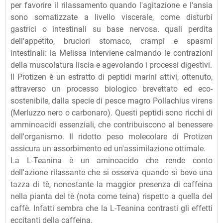
per favorire il rilassamento quando l'agitazione e l'ansia
sono somatizzate a livello viscerale, come disturbi
gastrici o intestinali su base nervosa. quali perdita
dell'appetito, bruciori stomaco, crampi e spasmi
intestinali: la Melissa interviene calmando le contrazioni
della muscolatura liscia e agevolando i processi digestivi.
Il Protizen è un estratto di peptidi marini attivi, ottenuto,
attraverso un processo biologico brevettato ed eco-
sostenibile, dalla specie di pesce magro Pollachius virens
(Merluzzo nero o carbonaro). Questi peptidi sono ricchi di
amminoacidi essenziali, che contribuiscono al benessere
dell'organismo. Il ridotto peso molecolare di Protizen
assicura un assorbimento ed un'assimilazione ottimale.
La L-Teanina è un aminoacido che rende conto
dell'azione rilassante che si osserva quando si beve una
tazza di tè, nonostante la maggior presenza di caffeina
nella pianta del tè (nota come teina) rispetto a quella del
caffè. Infatti sembra che la L-Teanina contrasti gli effetti
eccitanti della caffeina.