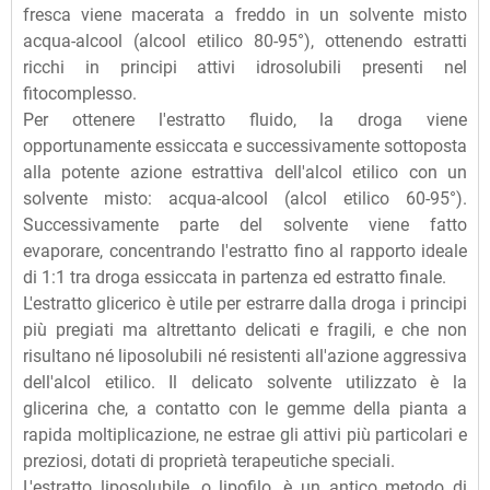
fresca viene macerata a freddo in un solvente misto
acqua-alcool (alcool etilico 80-95°), ottenendo estratti
ricchi in principi attivi idrosolubili presenti nel
fitocomplesso.
Per ottenere l'estratto fluido, la droga viene
opportunamente essiccata e successivamente sottoposta
alla potente azione estrattiva dell'alcol etilico con un
solvente misto: acqua-alcool (alcol etilico 60-95°).
Successivamente parte del solvente viene fatto
evaporare, concentrando l'estratto fino al rapporto ideale
di 1:1 tra droga essiccata in partenza ed estratto finale.
L'estratto glicerico è utile per estrarre dalla droga i principi
più pregiati ma altrettanto delicati e fragili, e che non
risultano né liposolubili né resistenti all'azione aggressiva
dell'alcol etilico. Il delicato solvente utilizzato è la
glicerina che, a contatto con le gemme della pianta a
rapida moltiplicazione, ne estrae gli attivi più particolari e
preziosi, dotati di proprietà terapeutiche speciali.
L'estratto liposolubile, o lipofilo, è un antico metodo di