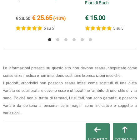
infiammazione, oltre le altre numerose proprietà
Fiori di Bach
spedizione, in questo modo non ti verranno addebitate le
dell'arnica.
spese di spedizione e sarai avvisato con una e-mail quando
€ 25.65
€ 15.00
€ 28.50
(-10%)
l'ordine sarà pronto per il ritiro.
1 recensione verificata da
eKomi
5 su 5
5 su 5
La spedizione è accompagnata da un riepilogo d'ordine,
oppure dalla fattura se richiesta al momento dell'ordine
(selezionando l'apposita casella del modulo d'ordine e
specificando l'indirizzo di fatturazione).
Le informazioni presenti su questo sito non devono essere interpretate come
Dalla tua
Area Cliente
potrai verificare lo stato di lavorazione
consulenza medica e non intendono sostituire le prescrizioni mediche.
dell'ordine e lo stato della spedizione.
I prodotti erboristici non possono essere intesi come sostituti di una dieta
variata ed equilibrata e devono essere utilizzati nell'ambito di uno stile di vita
Per qualsiasi informazione, contattaci via
e-mail
.
sano. Poichè non si tratta di farmaci, i risultati non sono garantiti e possono
variare da persona a persona. Le immagini sono indicative e soggette a
Per maggiori dettagli, vedi le
Condizioni di vendita
.
variazioni.
INDIETRO
TORNA SU