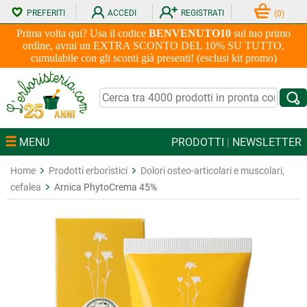
PREFERITI
ACCEDI
REGISTRATI
(
0
)
Prima volta qui? Usa il codice
BENVENUTO10
sul tuo primo
ordine, avrai un EXTRA SCONTO DEL 10% SU TUTTO,
cumulabile con gli sconti già presenti! (esclusi kit promo)
MENU
PRODOTTI
|
NEWSLETTER
Home
Prodotti erboristici
Dolori osteo-articolari e muscolari,
cefalea
Arnica PhytoCrema 45%