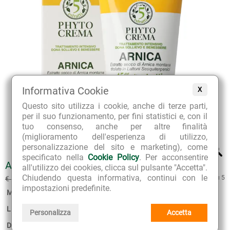
Informativa Cookie
X
Questo sito utilizza i cookie, anche di terze parti,
per il suo funzionamento, per fini statistici e, con il
tuo consenso, anche per altre finalità
(miglioramento dell'esperienza di utilizzo,
personalizzazione del sito e marketing), come
specificato nella
Cookie Policy
. Per acconsentire
ARNICA PHYTOCREMA 45%
all'utilizzo dei cookies, clicca sul pulsante "Accetta".
€ 12.60
Chiudendo questa informativa, continui con le
5 su 5
€ 14.00
(sconto 10%)
impostazioni predefinite.
Marca:
Alta Natura
Linea:
PhytoCreme 5 Estratti
Personalizza
Accetta
Disponibilità:
2