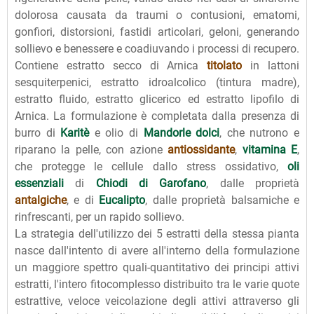
dolorosa causata da traumi o contusioni, ematomi,
gonfiori, distorsioni, fastidi articolari, geloni, generando
sollievo e benessere e coadiuvando i processi di recupero.
Contiene estratto secco di Arnica
titolato
in lattoni
sesquiterpenici, estratto idroalcolico (tintura madre),
estratto fluido, estratto glicerico ed estratto lipofilo di
Arnica. La formulazione è completata dalla presenza di
burro di
Karitè
e olio di
Mandorle dolci
, che nutrono e
riparano la pelle, con azione
antiossidante
,
vitamina E
,
che protegge le cellule dallo stress ossidativo,
oli
essenziali
di
Chiodi di Garofano
, dalle proprietà
antalgiche
, e di
Eucalipto
, dalle proprietà balsamiche e
rinfrescanti, per un rapido sollievo.
La strategia dell'utilizzo dei 5 estratti della stessa pianta
nasce dall'intento di avere all'interno della formulazione
un maggiore spettro quali-quantitativo dei principi attivi
estratti, l'intero fitocomplesso distribuito tra le varie quote
estrattive, veloce veicolazione degli attivi attraverso gli