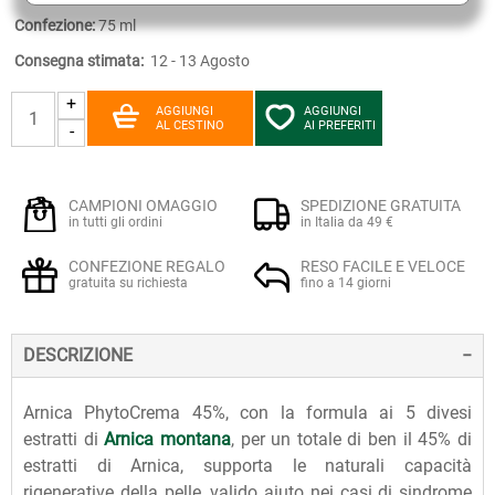
Confezione:
75 ml
Consegna stimata:
12 - 13 Agosto
+
AGGIUNGI
AGGIUNGI
AL CESTINO
AI PREFERITI
-
CAMPIONI OMAGGIO
SPEDIZIONE GRATUITA
in tutti gli ordini
in Italia da 49 €
CONFEZIONE REGALO
RESO FACILE E VELOCE
gratuita su richiesta
fino a 14 giorni
DESCRIZIONE
Arnica PhytoCrema 45%, con la formula ai 5 divesi
estratti di
Arnica montana
, per un totale di ben il 45% di
estratti di Arnica, supporta le naturali capacità
rigenerative della pelle, valido aiuto nei casi di sindrome