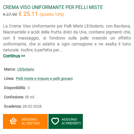
CREMA VISO UNIFORMANTE PER PELLI MISTE
€ 25.11
€ 27.90
(sconto 10%)
La Crema Viso Uniformante per Pelli Miste L'Erbolario, con Bardana,
Niacinamide e acidi della frutta dolci da Uva, contiene pigmenti che,
con il massaggio, si fondono sulla pelle creando un effetto
uniformante, che si adatta a ogni carnagione e ne esalta il tono
naturale. Inoltre, è perfetta per...
Continua >>
Marca:
L'Erbolario
Linea:
Pelli miste e impure e pelli giovani
Disponibilità:
3
Confezione:
50 ml
Scadenza:
28-02-2028
AGGIUNGI
AGGIUNGI
AL CESTINO
AI PREFERITI