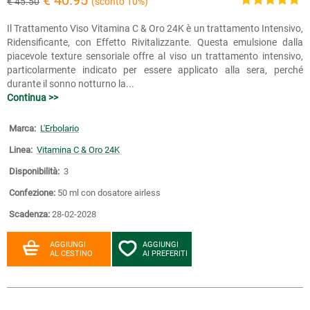
€ 40.95
€ 45.50
(sconto 10%)
Il Trattamento Viso Vitamina C & Oro 24K è un trattamento Intensivo,
Ridensificante, con Effetto Rivitalizzante. Questa emulsione dalla
piacevole texture sensoriale offre al viso un trattamento intensivo,
particolarmente indicato per essere applicato alla sera, perché
durante il sonno notturno la...
Continua >>
Marca:
L'Erbolario
Linea:
Vitamina C & Oro 24K
Disponibilità:
3
Confezione:
50 ml con dosatore airless
Scadenza:
28-02-2028
AGGIUNGI
AGGIUNGI
AL CESTINO
AI PREFERITI