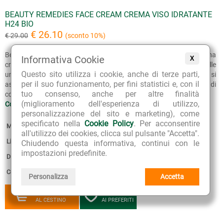
BEAUTY REMEDIES FACE CREAM CREMA VISO IDRATANTE
H24 BIO
€ 26.10
€ 29.00
(sconto 10%)
Beauty Remedies Face Cream Crema Viso Idratante h24 Lepo è una
Informativa Cookie
X
crema dal tocco setoso, formulata per offrire a ogni tipo di pelle
Questo sito utilizza i cookie, anche di terze parti,
un'idratazione intensa e prolungata. La sua texture ultra fondente si
per il suo funzionamento, per fini statistici e, con il
assorbe all'istante, donando al viso una piacevole sensazione di
tuo consenso, anche per altre finalità
comfort che dura tutto il giorno.
(miglioramento dell'esperienza di utilizzo,
Continua >>
personalizzazione del sito e marketing), come
specificato nella
Cookie Policy
. Per acconsentire
Marca:
Lepo
all'utilizzo dei cookies, clicca sul pulsante "Accetta".
Linea:
Beauty Remedies
Chiudendo questa informativa, continui con le
impostazioni predefinite.
Disponibilità:
5
Confezione:
50 ml
Personalizza
Accetta
AGGIUNGI
AGGIUNGI
AL CESTINO
AI PREFERITI