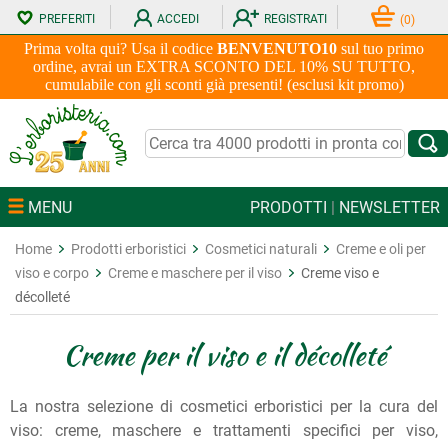
PREFERITI
ACCEDI
REGISTRATI
(
0
)
Prima volta qui? Usa il codice
BENVENUTO10
sul tuo primo
ordine, avrai un EXTRA SCONTO DEL 10% SU TUTTO,
cumulabile con gli sconti già presenti! (esclusi kit promo)
MENU
PRODOTTI
|
NEWSLETTER
Home
Prodotti erboristici
Cosmetici naturali
Creme e oli per
viso e corpo
Creme e maschere per il viso
Creme viso e
décolleté
Creme per il viso e il décolleté
La nostra selezione di cosmetici erboristici per la cura del
viso: creme, maschere e trattamenti specifici per viso,