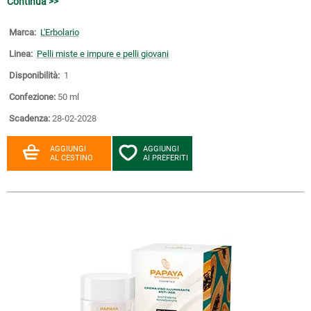
Continua >>
Marca:
L'Erbolario
Linea:
Pelli miste e impure e pelli giovani
Disponibilità:
1
Confezione:
50 ml
Scadenza:
28-02-2028
AGGIUNGI
AGGIUNGI
AL CESTINO
AI PREFERITI