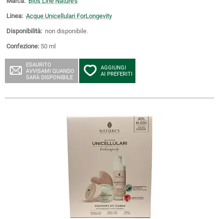
Marca:
Bios Line Nature's
Linea:
Acque Unicellulari ForLongevity
Disponibilità:
non disponibile.
Confezione:
50 ml
ESAURITO
AGGIUNGI
AVVISAMI QUANDO
AI PREFERITI
SARÀ DISPONIBILE