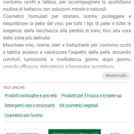
contorno occhi e labbra, per accompagnare la quotidiana
routine di bellezza con soluzioni mirate e naturali.
Cosmetici formulati per idratare, nutrire, proteggere e
riequilibrare la pelle del viso, per tutti i tipi di pelle e tutte le
esigenze, dalla secchezza alla perdita di tono, fino alla cura
delle zone più delicate.
Maschere viso, creme, sieri e trattamenti per contorno occhi
e labbra aiutano a valorizzare l'aspetto della pelle, donando
comfort, luminosità e morbidezza giorno dopo giorno,
unendo efficacia, delicatezza e benessere quotidiano.
Per qualunque consiglio sull'utilizzo dei nostri prodotti, puoi
Mostra tutto
chiedere ai nostri erboristi una
consulenza gratuita
e senza
impegno. Per ulteriori informazioni, inoltre, puoi consultare
VEDI ANCHE:
gli
Articoli di approfondimento
sul nostro blog.
Prodotti antirughe e anti-età
Prodotti per il trucco e il make-up
Detergenti viso e struccanti
Oli cosmetici vegetali
Cosmetici per l'uomo