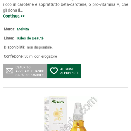
ricco in carotene e soprattutto beta-carotene, o pro-vitamina A, che
gli dona il...
Continua >>
Marca:
Melvita
Linea:
Huiles de Beauté
Disponibilità:
non disponibile.
Confezione:
50 ml con erogatore
ESAURITO
AGGIUNGI
AVVISAMI QUANDO
AI PREFERITI
SARÀ DISPONIBILE