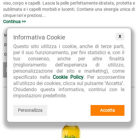
viso, corpo e capelli. Lascia la pelle perfettamente idratata, protetta e
sublimata e i capelli morbidi e lucenti. Contiene una sinergia unica di
cinque rari e preziosi...
Continua >>
Marca:
Melvita
Informativa Cookie
X
Disponibilità:
non disponibile.
Questo sito utilizza i cookie, anche di terze parti,
per il suo funzionamento, per fini statistici e, con il
Confezione:
50 ml con erogatore no-gas
tuo consenso, anche per altre finalità
(miglioramento dell'esperienza di utilizzo,
ESAURITO
AGGIUNGI
personalizzazione del sito e marketing), come
AVVISAMI QUANDO
AI PREFERITI
SARÀ DISPONIBILE
specificato nella
Cookie Policy
. Per acconsentire
all'utilizzo dei cookies, clicca sul pulsante "Accetta".
Chiudendo questa informativa, continui con le
impostazioni predefinite.
Personalizza
Accetta