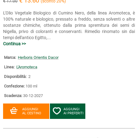
€ 13.60
€ 17.00
(sconto 20%)
L'Olio Vegetale Biologico di Cumino Nero, della linea Aromoteca, è
100% naturale e biologico, pressato a freddo, senza solventi o altre
sostanze chimiche, ottenuto dalla prima spremitura dei semi di
Nigella, privo di coloranti e conservanti. Rimedio rinomato sin dai
tempi dell'antico Egitto,...
Continua >>
Marca:
Herboris Orientis Dacor
Linea:
L'Aromoteca
Disponibilità:
2
Confezione:
100 ml
Scadenza:
30-12-2027
AGGIUNGI
AGGIUNGI
AL CESTINO
AI PREFERITI