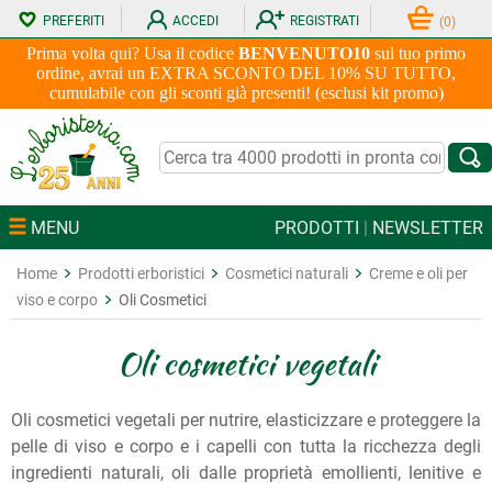
PREFERITI
ACCEDI
REGISTRATI
(
0
)
Prima volta qui? Usa il codice
BENVENUTO10
sul tuo primo
ordine, avrai un EXTRA SCONTO DEL 10% SU TUTTO,
cumulabile con gli sconti già presenti! (esclusi kit promo)
MENU
PRODOTTI
|
NEWSLETTER
Home
Prodotti erboristici
Cosmetici naturali
Creme e oli per
viso e corpo
Oli Cosmetici
Oli cosmetici vegetali
Oli cosmetici vegetali per nutrire, elasticizzare e proteggere la
pelle di viso e corpo e i capelli con tutta la ricchezza degli
ingredienti naturali, oli dalle proprietà emollienti, lenitive e