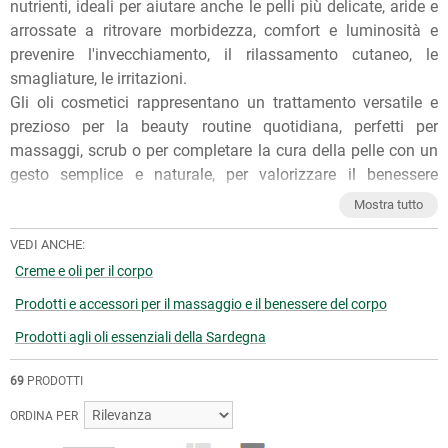
nutrienti, ideali per aiutare anche le pelli più delicate, aride e
arrossate a ritrovare morbidezza, comfort e luminosità e
prevenire l'invecchiamento, il rilassamento cutaneo, le
smagliature, le irritazioni.
Gli oli cosmetici rappresentano un trattamento versatile e
prezioso per la beauty routine quotidiana, perfetti per
massaggi, scrub o per completare la cura della pelle con un
gesto semplice e naturale, per valorizzare il benessere
cutaneo con delicatezza, efficacia e naturalità.
Mostra tutto
Per qualunque consiglio sull'utilizzo dei nostri prodotti, puoi
chiedere ai nostri erboristi una
VEDI ANCHE:
consulenza gratuita
e senza
impegno. Per ulteriori informazioni, inoltre, puoi consultare
Creme e oli per il corpo
gli
Articoli di approfondimento
sul nostro blog.
Prodotti e accessori per il massaggio e il benessere del corpo
Prodotti agli oli essenziali della Sardegna
69
PRODOTTI
ORDINA PER