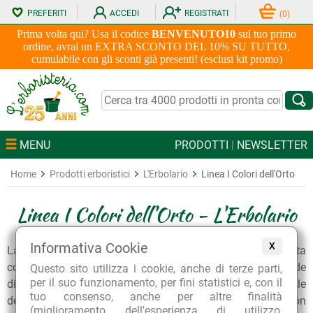
PREFERITI
ACCEDI
REGISTRATI
(
0
)
Prima volta qui? Usa il codice
BENVENUTO10
sul tuo primo
ordine, avrai un EXTRA SCONTO DEL 10% SU TUTTO,
cumulabile con gli sconti già presenti! (esclusi kit promo)
MENU
PRODOTTI
|
NEWSLETTER
Home
Prodotti erboristici
L'Erbolario
Linea I Colori dell'Orto
Linea I Colori dell'Orto - L'Erbolario
Informativa Cookie
X
La linea fitocosmetica I Colori dell'Orto L'Erbolario, formulata
con fino al 99% di ingredienti di origine naturale, rende
Questo sito utilizza i cookie, anche di terze parti,
per il suo funzionamento, per fini statistici e, con il
disponibili tutti i benefici di frutta e verdura anche per la pelle
tuo consenso, anche per altre finalità
del viso. Tutti i cosmetici della linea sono realizzati con
(miglioramento dell'esperienza di utilizzo,