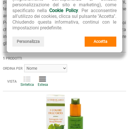
packaging ecosostenibile, senza siliconi, parabeni,
personalizzazione del sito e marketing), come
tensioattivi solfati e petrolati, senza ingredienti di origine
specificato nella
Cookie Policy
. Per acconsentire
animale, 100% made in Italy.
all'utilizzo dei cookies, clicca sul pulsante "Accetta".
Chiudendo questa informativa, continui con le
Per qualunque consiglio sull'utilizzo dei nostri prodotti, puoi
impostazioni predefinite.
chiedere ai nostri erboristi una
consulenza gratuita
e senza
impegno. Per ulteriori informazioni, inoltre, puoi consultare
Personalizza
Accetta
gli
Articoli di approfondimento
sul nostro blog.
1
PRODOTTI
ORDINA PER
VISTA
Sintetica
Estesa