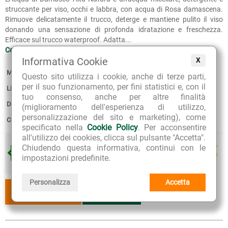
struccante per viso, occhi e labbra, con acqua di Rosa damascena.
Rimuove delicatamente il trucco, deterge e mantiene pulito il viso
donando una sensazione di profonda idratazione e freschezza.
Efficace sul trucco waterproof. Adatta...
Continua >>
Informativa Cookie
X
Marca:
Alta Natura
Questo sito utilizza i cookie, anche di terze parti,
per il suo funzionamento, per fini statistici e, con il
Linea:
Acqua di Damasco
tuo consenso, anche per altre finalità
Disponibilità:
6
(miglioramento dell'esperienza di utilizzo,
personalizzazione del sito e marketing), come
Confezione:
500 ml
specificato nella
Cookie Policy
. Per acconsentire
all'utilizzo dei cookies, clicca sul pulsante "Accetta".
Acquista tre prodotti diversi della linea Acqua di Damasco,
Chiudendo questa informativa, continui con le
in omaggio l'elegante Beauty Pochette, pratica e raffinata
impostazioni predefinite.
per portare con te i tuoi prodotti preferiti.
Personalizza
Accetta
AGGIUNGI
AGGIUNGI
AL CESTINO
AI PREFERITI