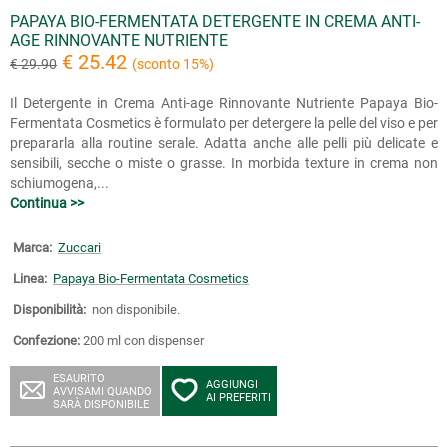
PAPAYA BIO-FERMENTATA DETERGENTE IN CREMA ANTI-
AGE RINNOVANTE NUTRIENTE
€ 25.42
€ 29.90
(sconto 15%)
Il Detergente in Crema Anti-age Rinnovante Nutriente Papaya Bio-
Fermentata Cosmetics è formulato per detergere la pelle del viso e per
prepararla alla routine serale. Adatta anche alle pelli più delicate e
sensibili, secche o miste o grasse. In morbida texture in crema non
schiumogena,...
Continua >>
Marca:
Zuccari
Linea:
Papaya Bio-Fermentata Cosmetics
Disponibilità:
non disponibile.
Confezione:
200 ml con dispenser
ESAURITO
AGGIUNGI
AVVISAMI QUANDO
AI PREFERITI
SARÀ DISPONIBILE