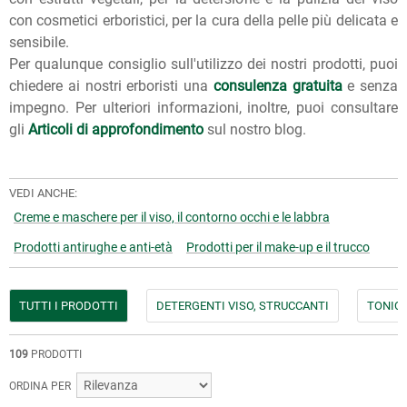
con cosmetici erboristici, per la cura della pelle più delicata e
sensibile.
Per qualunque consiglio sull'utilizzo dei nostri prodotti, puoi
chiedere ai nostri erboristi una
consulenza gratuita
e senza
impegno. Per ulteriori informazioni, inoltre, puoi consultare
gli
Articoli di approfondimento
sul nostro blog.
VEDI ANCHE:
Creme e maschere per il viso, il contorno occhi e le labbra
Prodotti antirughe e anti-età
Prodotti per il make-up e il trucco
TUTTI I PRODOTTI
DETERGENTI VISO, STRUCCANTI
TONICI
109
PRODOTTI
ORDINA PER