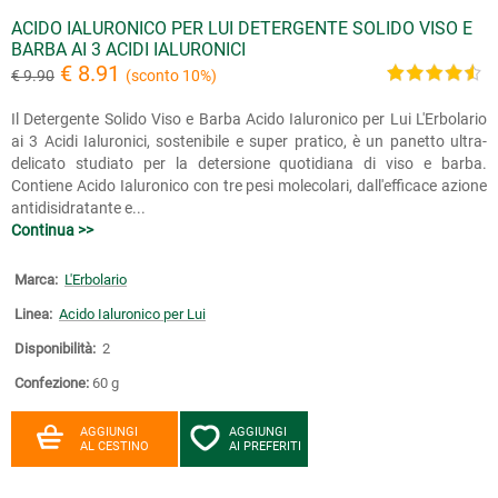
ACIDO IALURONICO PER LUI DETERGENTE SOLIDO VISO E
BARBA AI 3 ACIDI IALURONICI
€ 8.91
€ 9.90
(sconto 10%)
Il Detergente Solido Viso e Barba Acido Ialuronico per Lui L'Erbolario
ai 3 Acidi Ialuronici, sostenibile e super pratico, è un panetto ultra-
delicato studiato per la detersione quotidiana di viso e barba.
Contiene Acido Ialuronico con tre pesi molecolari, dall'efficace azione
antidisidratante e...
Continua >>
Marca:
L'Erbolario
Linea:
Acido Ialuronico per Lui
Disponibilità:
2
Confezione:
60 g
AGGIUNGI
AGGIUNGI
AL CESTINO
AI PREFERITI