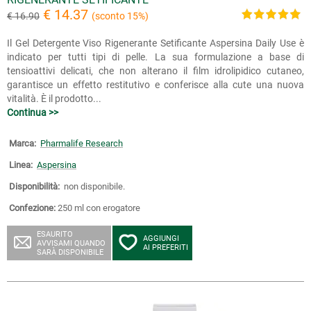
€ 14.37
€ 16.90
(sconto 15%)
Il Gel Detergente Viso Rigenerante Setificante Aspersina Daily Use è
indicato per tutti tipi di pelle. La sua formulazione a base di
tensioattivi delicati, che non alterano il film idrolipidico cutaneo,
garantisce un effetto restitutivo e conferisce alla cute una nuova
vitalità. È il prodotto...
Continua >>
Marca:
Pharmalife Research
Linea:
Aspersina
Disponibilità:
non disponibile.
Confezione:
250 ml con erogatore
ESAURITO
AGGIUNGI
AVVISAMI QUANDO
AI PREFERITI
SARÀ DISPONIBILE