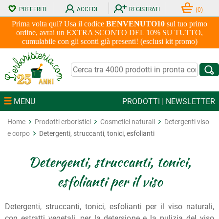
PREFERITI
ACCEDI
REGISTRATI
(
0
)
Prima volta qui? Usa il codice
BENVENUTO10
sul tuo primo
ordine, avrai un EXTRA SCONTO DEL 10% SU TUTTO,
cumulabile con gli sconti già presenti! (esclusi kit promo)
MENU
PRODOTTI
|
NEWSLETTER
Home
Prodotti erboristici
Cosmetici naturali
Detergenti viso
e corpo
Detergenti, struccanti, tonici, esfolianti
Detergenti, struccanti, tonici,
esfolianti per il viso
Detergenti, struccanti, tonici, esfolianti per il viso naturali,
con estratti vegetali, per la detersione e la pulizia del viso