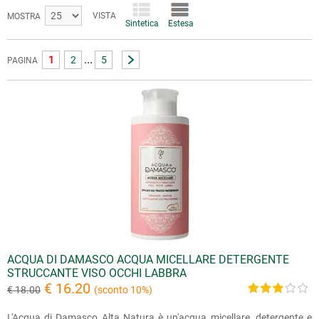
VISTA
MOSTRA
Sintetica
Estesa
...
1
2
5
PAGINA
ACQUA DI DAMASCO ACQUA MICELLARE DETERGENTE
STRUCCANTE VISO OCCHI LABBRA
€ 16.20
€ 18.00
(sconto 10%)
L'Acqua di Damasco Alta Natura è un'acqua micellare, detergente e