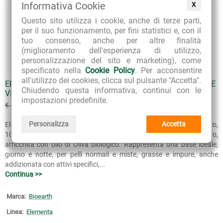
Informativa Cookie
X
Questo sito utilizza i cookie, anche di terze parti,
per il suo funzionamento, per fini statistici e, con il
tuo consenso, anche per altre finalità
(miglioramento dell'esperienza di utilizzo,
personalizzazione del sito e marketing), come
specificato nella
Cookie Policy
. Per acconsentire
all'utilizzo dei cookies, clicca sul pulsante "Accetta".
ELEMENTA BASE CREAM HYDRA CREMA BASE IDRATANTE
Chiudendo questa informativa, continui con le
VISO
impostazioni predefinite.
€ 13.41
€ 14.90
(sconto 10%)
Personalizza
Accetta
Elementa Base Cream Hydra è una crema viso certificata eco-bio,
100% vegan, dalla texture fresca, leggera e a rapido assorbimento,
arricchita con olio di Oliva biologico. Rappresenta una base ideale,
giorno e notte, per pelli normali e miste, grasse e impure, anche
addizionata con attivi specifici,...
Continua >>
Marca:
Bioearth
Linea:
Elementa