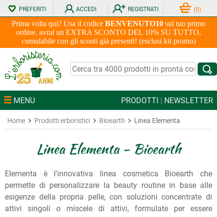
PREFERITI
ACCEDI
REGISTRATI
(
0
)
Prima volta qui? Usa il codice
BENVENUTO10
sul tuo primo
ordine, avrai un EXTRA SCONTO DEL 10% SU TUTTO,
cumulabile con gli sconti già presenti! (esclusi kit promo)
MENU
PRODOTTI
|
NEWSLETTER
Home
Prodotti erboristici
Bioearth
Linea Elementa
Linea Elementa - Bioearth
Elementa è l'innovativa linea cosmetica Bioearth che
permette di personalizzare la beauty routine in base alle
esigenze della propria pelle, con soluzioni concentrate di
attivi singoli o miscele di attivi, formulate per essere