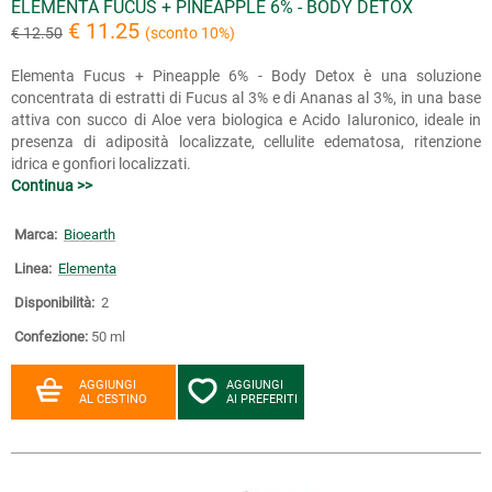
ELEMENTA FUCUS + PINEAPPLE 6% - BODY DETOX
€ 11.25
€ 12.50
(sconto 10%)
Elementa Fucus + Pineapple 6% - Body Detox è una soluzione
concentrata di estratti di Fucus al 3% e di Ananas al 3%, in una base
attiva con succo di Aloe vera biologica e Acido Ialuronico, ideale in
presenza di adiposità localizzate, cellulite edematosa, ritenzione
idrica e gonfiori localizzati.
Continua >>
Marca:
Bioearth
Linea:
Elementa
Disponibilità:
2
Confezione:
50 ml
AGGIUNGI
AGGIUNGI
AL CESTINO
AI PREFERITI