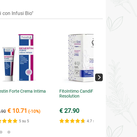
con Infusi Bio"
stin Forte Crema Intima
FitoIntimo CandiFast
Resolution
€ 10.71
€ 27.90
.90
(-10%)
5 su 5
4.7 su 5