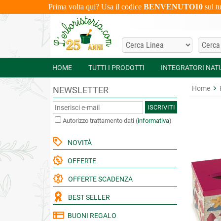
Prima volta qui? Usa il codice
BENVENUTO10
sul t
HOME
TUTTI I PRODOTTI
INTEGRATORI NAT
Home
NEWSLETTER
ISCRIVITI
Autorizzo trattamento dati
(
informativa
)
NOVITÀ
OFFERTE
OFFERTE SCADENZA
BEST SELLER
BUONI REGALO