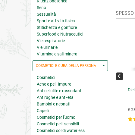
Ritenzione idrica
Seno
SPESSO C
Sessualità
Sport e attività fisica
Stitichezza e gonfiore
Superfood e Nutraceutici
Vie respiratorie
Vie urinarie
Vitamine e sali minerali
COSMETICI E CURA DELLA PERSONA
Cosmetici
Acne e pelli impure
E Vermint
MaxColor Green 01 Nero
Die
Anticellulite e rassodanti
Naturale
Antirughe e anti-età
Bambini e neonati
€ 18.45
€ 11.61
20.50
(-10%)
€ 12.90
(-10%)
€ 2
Capelli
Cosmetici per l'uomo
5 su 5
4.8 su 5
Cosmetici pelli sensibili
Cosmetici solidi waterless