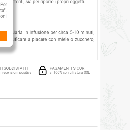
tè preferiti, sia per riporre i propri oggetti.
 Per
ta".
oni
e lasciarla in infusione per circa 5-10 minuti,
li. Dolcificare a piacere con miele o zucchero,
TI SODDISFATTI
PAGAMENTI SICURI
i recensioni positive
al 100% con cifratura SSL