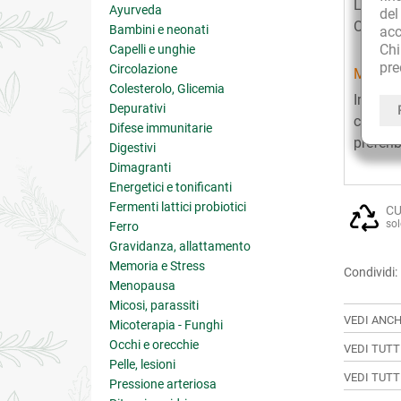
La scato
Ayurveda
de
Ottimo 
Bambini e neonati
acc
Ch
Capelli e unghie
pre
Circolazione
MODAL
Colesterolo, Glicemia
Immerge
Depurativi
coprend
Difese immunitarie
preferi
Digestivi
Dimagranti
Energetici e tonificanti
Fermenti lattici probiotici
CU
sol
Ferro
Gravidanza, allattamento
Memoria e Stress
Condividi:
Menopausa
Micosi, parassiti
VEDI ANCH
Micoterapia - Funghi
Occhi e orecchie
VEDI TUTT
Pelle, lesioni
VEDI TUTT
Pressione arteriosa