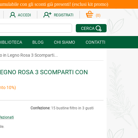
le con gli sconti già presenti! (esclusi kit promo)
ACCEDI
REGISTRATI
(
0
)
CERCA
BIBLIOTECA
BLOG
CHI SIAMO
CONTATTI
o in Legno Rosa 3 Scomparti...
LEGNO ROSA 3 SCOMPARTI CON
nto 10%)
Confezione:
15 bustine filtro in 3 gusti
fezionati
le.