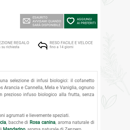
ESAURITO
AGGIUNGI
AVVISAMI QUANDO
AI PREFERITI
SARÀ DISPONIBILE
EZIONE REGALO
RESO FACILE E VELOCE
a su richiesta
fino a 14 giorni
na selezione di infusi biologici: il cofanetto
bos Arancia e Cannella, Mela e Vaniglia, ognuno
un prezioso infuso biologico alla frutta, senza
oni agrumati e lievemente speziati.
cia
, bacche di
Rosa canina
, aroma naturale di
i
Mandarino
, aroma naturale di Zenzero.