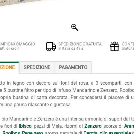
MPIONI OMAGGIO
SPEDIZIONE GRATUITA
CONF
tutti gli ordini
in Italia da 49 €
gratuit
IZIONE
SPEDIZIONE
PAGAMENTO
to in legno con decoro sui toni del rosa, a 3 scomparti, con u
e 5 bustine filtro per tipo di Infuso Mandarino e Zenzero, Rooi
ropria bustina di carta decorata. Per concedersi il piacere di 
per una pausa rilassante e gustosa.
o bio Mandarino e Zenzero è una intensa armonia di sapori dai t
e fiori di
Ibisco
, pezzi di Mela, rizomi di
Zenzero
, scorze di
Aran
a
,
Rooibos
,
Pepe nero
, aroma naturale di
Carota
,
olio essenziale
d