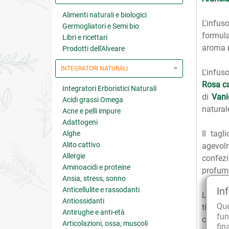
Alimenti naturali e biologici
L'infu
Germogliatori e Semi bio
formul
Libri e ricettari
aroma 
Prodotti dell'Alveare
INTEGRATORI NATURALI
L'infus
Rosa c
Integratori Erboristici Naturali
di
Vani
Acidi grassi Omega
natural
Acne e pelli impure
Adattogeni
Il tagl
Alghe
Alito cattivo
agevolm
Allergie
confezi
Aminoacidi e proteine
profumo
Ansia, stress, sonno
In
Anticellulite e rassodanti
La bust
Antiossidanti
Qu
tisana 
Antirughe e anti-età
fun
contengo
Articolazioni, ossa, muscoli
fin