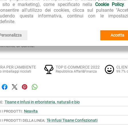
la di legno può essere poi riutilizzata, sia per riporre gli infusi o i 
l sito e marketing), come specificato nella
Cookie Policy
.
anche come simpatica, utile e deliziosa idea regalo.
onsentire all'utilizzo dei cookies, clicca sul pulsante "Accet
iudendo questa informativa, continui con le impostazi
definite.
ITÀ D'USO
re in una tazza di acqua calda a circa 100°C la bustina filtro 
Personalizza
Accetta
o la tazza per evitare la dispersione delle sostanze più volati
bilmente di canna.
RA PER L'AMBIENTE
TOP E-COMMERCE 2022
CLIEN
o imballaggi riciclati
Repubblica Affari&Finanza
99.7% d
Tisane e Infusi in erboristeria, naturali e bio
E:
Neavita
I I PRODOTTI:
Tè Infusi Tisane Confezionati
I I PRODOTTI DELLA LINEA: