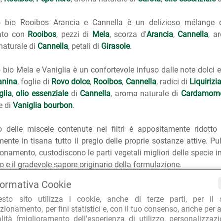
so bio Rooibos Arancia e Cannella è un delizioso mélange 
ato con
Rooibos
, pezzi di
Mela
, scorza d'
Arancia
,
Cannella
, a
naturale di
Cannella
, petali di
Girasole
.
o bio Mela e Vaniglia è un confortevole infuso dalle note dolci 
anina
, foglie di
Rovo dolce
,
Rooibos
,
Cannella
, radici di
Liquirizi
glia
,
olio essenziale
di
Cannella
, aroma naturale di
Cardamom
e di
Vaniglia bourbon
.
io delle miscele contenute nei filtri è appositamente ridotto
ente in tisana tutto il pregio delle proprie sostanze attive. P
onamento, custodiscono le parti vegetali migliori delle specie im
 e il gradevole sapore originario della formulazione.
formativa Cookie
ina filtro è interamente biodegradabile, senza punto metallico 
esto sito utilizza i cookie, anche di terze parti, per il 
e con doppio filtro per esaltare tutte le proprietà benefich
zionamento, per fini statistici e, con il tuo consenso, anche per a
no i filtri sono in carta e quindi interamente riciclabili.
alità (miglioramento dell'esperienza di utilizzo, personalizzaz