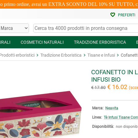
uo primo ordine, avrai un EXTRA SCONTO DEL 10% SU TUTTO, cumulabi
PREFERITI
URALI
COSMETICI NATURALI
TRADIZIONE ERBORISTICA
Prodotti erboristici
Tradizione Erboristica
Tisane e Infusi
Cofanett
COFANETTO IN 
INFUSI BIO
€ 16.02
€ 17.80
(sco
Marca:
Neavita
Linea:
Tè Infusi Tisane Con
Disponibilità:
non disponibi