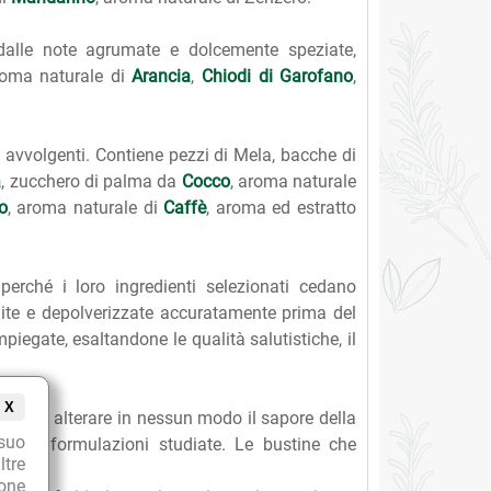
dalle note agrumate e dolcemente speziate,
roma naturale di
Arancia
,
Chiodi di Garofano
,
e avvolgenti. Contiene pezzi di Mela, bacche di
a
, zucchero di palma da
Cocco
, aroma naturale
o
, aroma naturale di
Caffè
, aroma ed estratto
 perché i loro ingredienti selezionati cedano
ulite e depolverizzate accuratamente prima del
piegate, esaltandone le qualità salutistiche, il
X
per non alterare in nessun modo il sapore della
suo
e delle formulazioni studiate. Le bustine che
ltre
ione