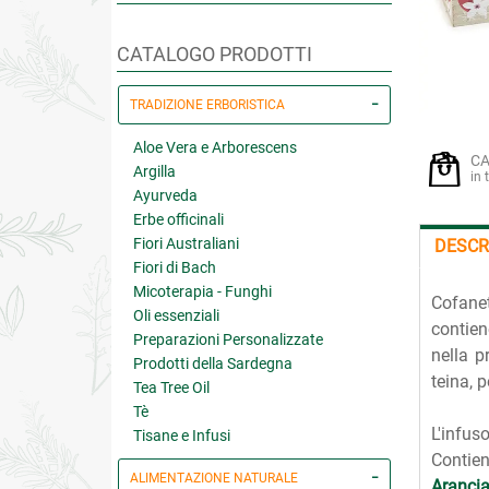
CATALOGO PRODOTTI
TRADIZIONE ERBORISTICA
Aloe Vera e Arborescens
CA
Argilla
in 
Ayurveda
Erbe officinali
Fiori Australiani
DESCR
Fiori di Bach
Micoterapia - Funghi
Cofanet
Oli essenziali
contien
Preparazioni Personalizzate
nella p
Prodotti della Sardegna
teina, 
Tea Tree Oil
Tè
L'infus
Tisane e Infusi
Contien
ALIMENTAZIONE NATURALE
Aranci