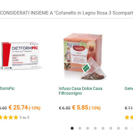
ONSIDERATI INSIEME A "Cofanetto in Legno Rosa 3 Scomparti 
tformPic
Infuso Casa Dolce Casa
Gene
Filtroscrigno
€ 25.74
€ 5.85
8.60
(-10%)
€ 6.50
(-10%)
€ 11
5 su 5