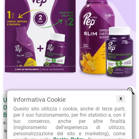
Informativa Cookie
ULTRA PEP PROGRAMMA 2 FASI - SLIM -
X
DRENA DEPURA SGONFIA GUSTO ANANAS +
Questo sito utilizza i cookie, anche di terze parti,
BRUCIAGRASSI FORTE
per il suo funzionamento, per fini statistici e, con il
tuo consenso, anche per altre finalità
€ 44.80
€ 64.00
(sconto 30%)
(miglioramento dell'esperienza di utilizzo,
Marca:
Bios Line
personalizzazione del sito e marketing), come