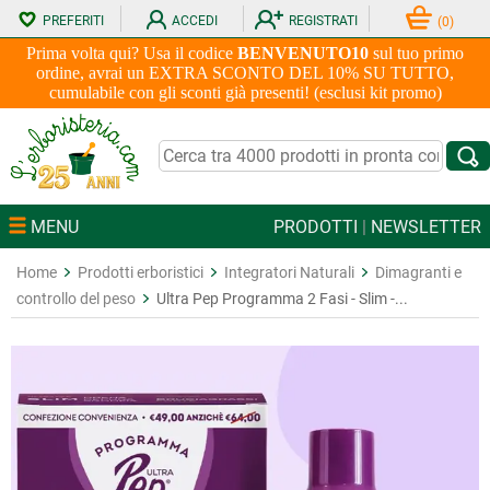
PREFERITI
ACCEDI
REGISTRATI
(
0
)
Prima volta qui? Usa il codice
BENVENUTO10
sul tuo primo
ordine, avrai un EXTRA SCONTO DEL 10% SU TUTTO,
cumulabile con gli sconti già presenti! (esclusi kit promo)
MENU
PRODOTTI
|
NEWSLETTER
Home
Prodotti erboristici
Integratori Naturali
Dimagranti e
controllo del peso
Ultra Pep Programma 2 Fasi - Slim -...