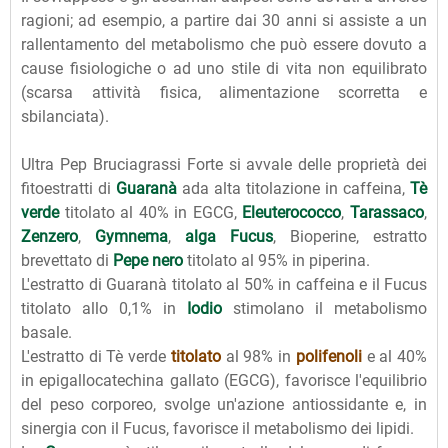
ragioni; ad esempio, a partire dai 30 anni si assiste a un
rallentamento del metabolismo che può essere dovuto a
cause fisiologiche o ad uno stile di vita non equilibrato
(scarsa attività fisica, alimentazione scorretta e
sbilanciata).
Ultra Pep Bruciagrassi Forte si avvale delle proprietà dei
fitoestratti di
Guaranà
ada alta titolazione in caffeina,
Tè
verde
titolato al 40% in EGCG,
Eleuterococco
,
Tarassaco
,
Zenzero
,
Gymnema
,
alga Fucus
, Bioperine, estratto
brevettato di
Pepe nero
titolato al 95% in piperina.
L'estratto di Guaranà titolato al 50% in caffeina e il Fucus
titolato allo 0,1% in
Iodio
stimolano il metabolismo
basale.
L'estratto di Tè verde
titolato
al 98% in
polifenoli
e al 40%
in epigallocatechina gallato (EGCG), favorisce l'equilibrio
del peso corporeo, svolge un'azione antiossidante e, in
sinergia con il Fucus, favorisce il metabolismo dei lipidi.