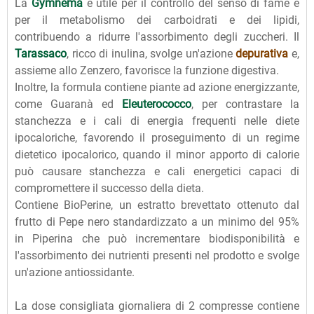
La
Gymnema
è utile per il controllo del senso di fame e
per il metabolismo dei carboidrati e dei lipidi,
contribuendo a ridurre l'assorbimento degli zuccheri. Il
Tarassaco
, ricco di inulina, svolge un'azione
depurativa
e,
assieme allo Zenzero, favorisce la funzione digestiva.
Inoltre, la formula contiene piante ad azione energizzante,
come Guaranà ed
Eleuterococco
, per contrastare la
stanchezza e i cali di energia frequenti nelle diete
ipocaloriche, favorendo il proseguimento di un regime
dietetico ipocalorico, quando il minor apporto di calorie
può causare stanchezza e cali energetici capaci di
compromettere il successo della dieta.
Contiene BioPerine, un estratto brevettato ottenuto dal
frutto di Pepe nero standardizzato a un minimo del 95%
in Piperina che può incrementare biodisponibilità e
l'assorbimento dei nutrienti presenti nel prodotto e svolge
un'azione antiossidante.
La dose consigliata giornaliera di 2 compresse contiene