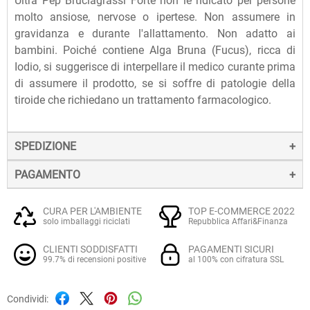
Ultra Pep Bruciagrassi Forte non iè ndicato per persone
molto ansiose, nervose o ipertese. Non assumere in
gravidanza e durante l'allattamento. Non adatto ai
bambini. Poiché contiene Alga Bruna (Fucus), ricca di
Iodio, si suggerisce di interpellare il medico curante prima
di assumere il prodotto, se si soffre di patologie della
tiroide che richiedano un trattamento farmacologico.
SPEDIZIONE
PAGAMENTO
La spedizione dei prodotti avviene entro 24 ore dall'ordine
(sabato e festivi esclusi), tramite corriere SDA.
Il pagamento degli ordini può avvenire:
Quando l'ordine sarà spedito, riceverai una e-mail di
CURA PER L'AMBIENTE
TOP E-COMMERCE 2022
solo imballaggi riciclati
Repubblica Affari&Finanza
conferma, contenente un link alla tracciatura online
Con
Carte di credito o debito VISA, Mastercard, PostePay
(e
dell'invio, che ti permetterà di verificare in tempo reale lo
CLIENTI SODDISFATTI
PAGAMENTI SICURI
altre carte prepagate abilitate), su server sicuro Paypal.
stato della spedizione.
99.7% di recensioni positive
al 100% con cifratura SSL
La consegna avviene normalmente in 2-3 giorni lavorativi.
Tramite
Paypal
, leader mondiale nei pagamenti online, che
Condividi:
utilizza connessioni SSL cifrate con crittografia forte,
Per gli ordini di importo pari o superiore a 49 € la spedizione