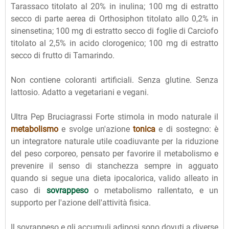
Tarassaco titolato al 20% in inulina; 100 mg di estratto
secco di parte aerea di Orthosiphon titolato allo 0,2% in
sinensetina; 100 mg di estratto secco di foglie di Carciofo
titolato al 2,5% in acido clorogenico; 100 mg di estratto
secco di frutto di Tamarindo.
Non contiene coloranti artificiali. Senza glutine. Senza
lattosio. Adatto a vegetariani e vegani.
Ultra Pep Bruciagrassi Forte stimola in modo naturale il
metabolismo
e svolge un'azione
tonica
e di sostegno: è
un integratore naturale utile coadiuvante per la riduzione
del peso corporeo, pensato per favorire il metabolismo e
prevenire il senso di stanchezza sempre in agguato
quando si segue una dieta ipocalorica, valido alleato in
caso di
sovrappeso
o metabolismo rallentato, e un
supporto per l'azione dell'attività fisica.
Il sovrappeso e gli accumuli adiposi sono dovuti a diverse