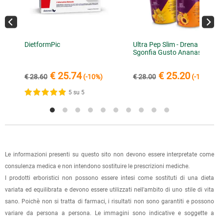
ritirarla di persona entro 7 giorni.
inviare la ricevuta di versamento all'e-mail
info@lerboristeria.com
.
È possibile effettuare un ordine sul sito e recarsi a ritirarlo
I dati per il pagamento saranno riportati anche nell'email di
direttamente nel punto vendita di Via Iglesias 5/B a Cagliari.
DietformPic
Ultra Pep Slim - Drena Depur
conferma dell'ordine.
Per scegliere questa possibilità, seleziona l'opzione "Ritiro in
Sgonfia Gusto Ananas
negozio" al momento della scelta della modalità di
spedizione, in questo modo non ti verranno addebitate le
€ 25.74
€ 25.20
€ 28.60
(-10%)
€ 28.00
(-10%)
spese di spedizione e sarai avvisato con una e-mail quando
5 su 5
l'ordine sarà pronto per il ritiro.
La spedizione è accompagnata da un riepilogo d'ordine,
oppure dalla fattura se richiesta al momento dell'ordine
(selezionando l'apposita casella del modulo d'ordine e
specificando l'indirizzo di fatturazione).
Le informazioni presenti su questo sito non devono essere interpretate come
consulenza medica e non intendono sostituire le prescrizioni mediche.
Dalla tua
Area Cliente
potrai verificare lo stato di lavorazione
I prodotti erboristici non possono essere intesi come sostituti di una dieta
dell'ordine e lo stato della spedizione.
variata ed equilibrata e devono essere utilizzati nell'ambito di uno stile di vita
sano. Poichè non si tratta di farmaci, i risultati non sono garantiti e possono
Per qualsiasi informazione, contattaci via
e-mail
.
variare da persona a persona. Le immagini sono indicative e soggette a