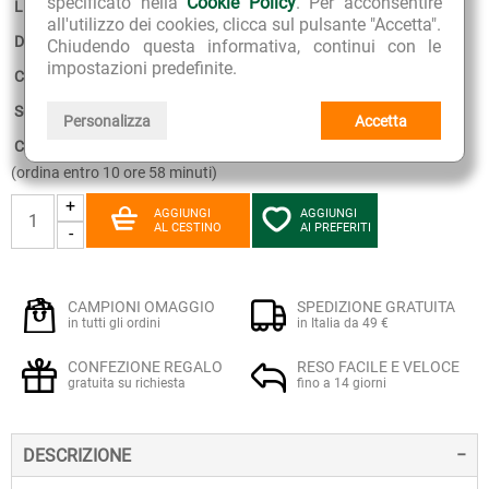
specificato nella
Cookie Policy
. Per acconsentire
Linea:
Ultra Pep
all'utilizzo dei cookies, clicca sul pulsante "Accetta".
Disponibilità:
1
Chiudendo questa informativa, continui con le
impostazioni predefinite.
Confezione:
500 ml con misurino dosatore + 60 compresse
Scadenza:
30-04-2028
Personalizza
Accetta
Consegna stimata:
11 - 12 Agosto
(ordina entro 10 ore 58 minuti)
+
AGGIUNGI
AGGIUNGI
AL CESTINO
AI PREFERITI
-
CAMPIONI OMAGGIO
SPEDIZIONE GRATUITA
in tutti gli ordini
in Italia da 49 €
CONFEZIONE REGALO
RESO FACILE E VELOCE
gratuita su richiesta
fino a 14 giorni
DESCRIZIONE