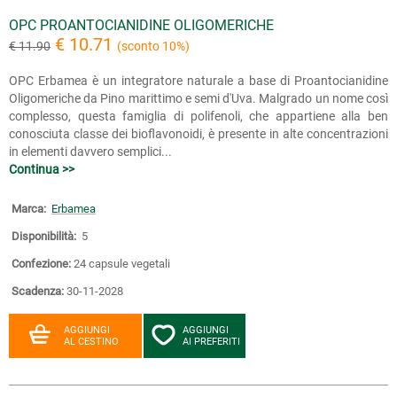
OPC PROANTOCIANIDINE OLIGOMERICHE
€ 10.71
€ 11.90
(sconto 10%)
OPC Erbamea è un integratore naturale a base di Proantocianidine
Oligomeriche da Pino marittimo e semi d'Uva. Malgrado un nome così
complesso, questa famiglia di polifenoli, che appartiene alla ben
conosciuta classe dei bioflavonoidi, è presente in alte concentrazioni
in elementi davvero semplici...
Continua >>
Marca:
Erbamea
Disponibilità:
5
Confezione:
24 capsule vegetali
Scadenza:
30-11-2028
AGGIUNGI
AGGIUNGI
AL CESTINO
AI PREFERITI