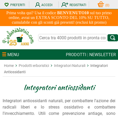
PREFERITI
ACCEDI
REGISTRATI
(
0
)
Prima volta qui? Usa il codice
BENVENUTO10
sul tuo primo
ordine, avrai un EXTRA SCONTO DEL 10% SU TUTTO,
cumulabile con gli sconti già presenti! (esclusi kit promo)
MENU
PRODOTTI
|
NEWSLETTER
Home
Prodotti erboristici
Integratori Naturali
Integratori
Antiossidanti
Integratori antiossidanti
Integratori antiossidanti naturali, per combattere l'azione dei
radicali liberi e lo stress ossidativo e combattere
l'invecchiamento. Utili come prevenzione antiage, sono