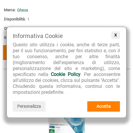
Marca:
Gheos
Disponibilità:
1
Confezione:
180 compresse
Informativa Cookie
X
Scadenza:
30-12-2027
Questo sito utilizza i cookie, anche di terze parti,
per il suo funzionamento, per fini statistici e, con il
AGGIUNGI
AGGIUNGI
AL CESTINO
AI PREFERITI
tuo consenso, anche per altre finalità
(miglioramento dell'esperienza di utilizzo,
personalizzazione del sito e marketing), come
specificato nella
Cookie Policy
. Per acconsentire
all'utilizzo dei cookies, clicca sul pulsante "Accetta".
Chiudendo questa informativa, continui con le
impostazioni predefinite.
Personalizza
Accetta