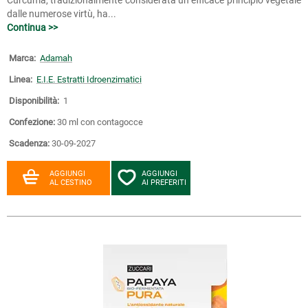
Curcuma, tradizionalmente considerata un efficace principio vegetale
dalle numerose virtù, ha...
Continua >>
Marca:
Adamah
Linea:
E.I.E. Estratti Idroenzimatici
Disponibilità:
1
Confezione:
30 ml con contagocce
Scadenza:
30-09-2027
AGGIUNGI
AGGIUNGI
AL CESTINO
AI PREFERITI