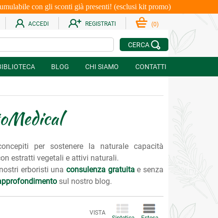
le con gli sconti già presenti! (esclusi kit promo)
ACCEDI
REGISTRATI
(
0
)
CERCA
BIBLIOTECA
BLOG
CHI SIAMO
CONTATTI
toMedical
concepiti per sostenere la naturale capacità
 estratti vegetali e attivi naturali.
 nostri erboristi una
consulenza gratuita
e senza
i approfondimento
sul nostro blog.
VISTA