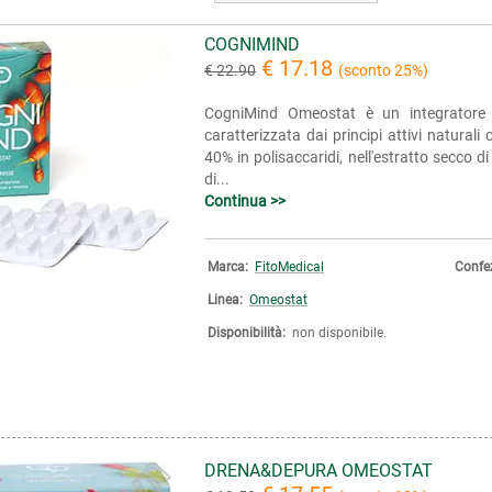
COGNIMIND
€ 17.18
€ 22.90
(sconto 25%)
CogniMind Omeostat è un integratore a
caratterizzata dai principi attivi naturali c
40% in polisaccaridi, nell'estratto secco d
di...
Continua >>
Marca:
FitoMedical
Confe
Linea:
Omeostat
Disponibilità:
non disponibile.
DRENA&DEPURA OMEOSTAT