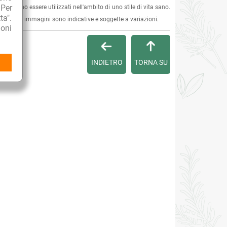
 Per
 e devono essere utilizzati nell'ambito di uno stile di vita sano.
ta".
ersona. Le immagini sono indicative e soggette a variazioni.
oni
INDIETRO
TORNA SU