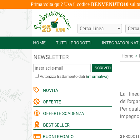
Prima volta qui? Usa il codice
BENVENUTO10
sul t
HOME
TUTTI I PRODOTTI
INTEGRATORI NAT
Home
NEWSLETTER
ISCRIVITI
Autorizzo trattamento dati
(
informativa
)
NOVITÀ
La linea
dell’orga
OFFERTE
Per qualu
OFFERTE SCADENZA
impegno. 
BEST SELLER
BUONI REGALO
2
PRODOTT