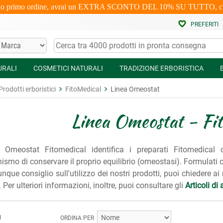
uo primo ordine, avrai un EXTRA SCONTO DEL 10% SU TUTTO, cumulabi
PREFERITI
URALI
COSMETICI NATURALI
TRADIZIONE ERBORISTICA
Prodotti erboristici
FitoMedical
Linea Omeostat
Linea Omeostat - Fi
 Omeostat Fitomedical identifica i preparati Fitomedical 
nismo di conservare il proprio equilibrio (omeostasi). Formulati con
nque consiglio sull'utilizzo dei nostri prodotti, puoi chiedere ai
Per ulteriori informazioni, inoltre, puoi consultare gli
Articoli d
I
ORDINA PER