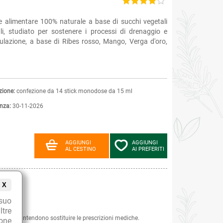
 alimentare 100% naturale a base di succhi vegetali
ali, studiato per sostenere i processi di drenaggio e
ulazione, a base di Ribes rosso, Mango, Verga d'oro,
zione:
confezione da 14 stick monodose da 15 ml
nza:
30-11-2026
AGGIUNGI
AGGIUNGI
AL CESTINO
AI PREFERITI
X
suo
ltre
 e non intendono sostituire le prescrizioni mediche.
ione