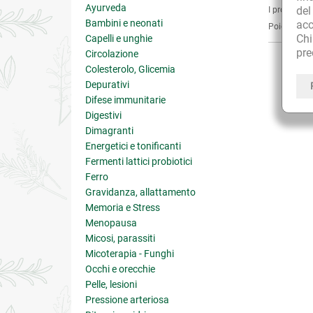
Ayurveda
de
I prodotti e
Bambini e neonati
acc
Poichè non s
Ch
Capelli e unghie
pre
Circolazione
Colesterolo, Glicemia
Depurativi
Difese immunitarie
Digestivi
Dimagranti
Energetici e tonificanti
Fermenti lattici probiotici
Ferro
Gravidanza, allattamento
Memoria e Stress
Menopausa
Micosi, parassiti
Micoterapia - Funghi
Occhi e orecchie
Pelle, lesioni
Pressione arteriosa