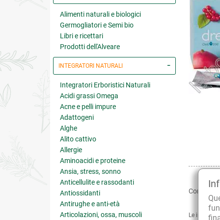
Alimenti naturali e biologici
Germogliatori e Semi bio
Libri e ricettari
Prodotti dell'Alveare
INTEGRATORI NATURALI
Integratori Erboristici Naturali
Acidi grassi Omega
Acne e pelli impure
Adattogeni
Alghe
Alito cattivo
Allergie
Aminoacidi e proteine
Ansia, stress, sonno
In
Anticellulite e rassodanti
Condividi:
Antiossidanti
Qu
Antirughe e anti-età
fun
Articolazioni, ossa, muscoli
Le informaz
fin