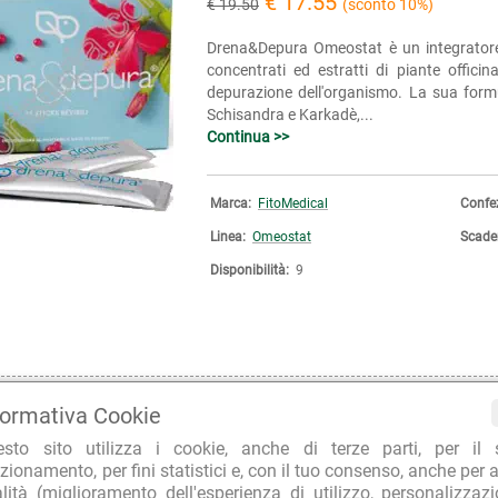
€ 17.55
€ 19.50
(sconto 10%)
Drena&Depura Omeostat è un integratore
concentrati ed estratti di piante officin
depurazione dell'organismo. La sua form
Schisandra e Karkadè,...
Continua >>
Marca:
FitoMedical
Confe
Linea:
Omeostat
Scade
Disponibilità:
9
formativa Cookie
esto sito utilizza i cookie, anche di terze parti, per il 
zionamento, per fini statistici e, con il tuo consenso, anche per a
ioni presenti su questo sito non devono essere interpretate come consulenza medica
alità (miglioramento dell'esperienza di utilizzo, personalizzaz