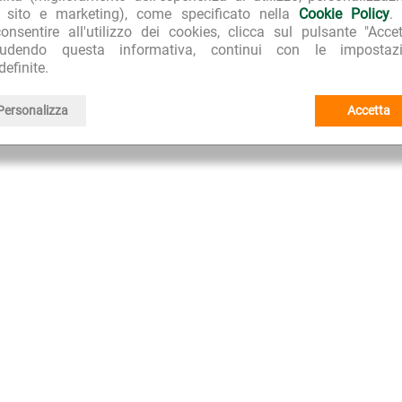
l sito e marketing), come specificato nella
Cookie Policy
.
rboristici non possono essere intesi come sostituti di una dieta variata ed equilibrata
onsentire all'utilizzo dei cookies, clicca sul pulsante "Accet
i tratta di farmaci, i risultati non sono garantiti e possono variare da persona a p
iudendo questa informativa, continui con le impostazi
definite.
Personalizza
Accetta