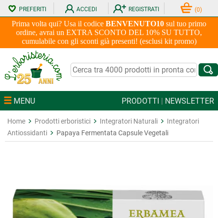
PREFERITI
ACCEDI
REGISTRATI
(
0
)
Prima volta qui? Usa il codice
BENVENUTO10
sul tuo primo
ordine, avrai un EXTRA SCONTO DEL 10% SU TUTTO,
cumulabile con gli sconti già presenti! (esclusi kit promo)
MENU
PRODOTTI
|
NEWSLETTER
Home
Prodotti erboristici
Integratori Naturali
Integratori
Antiossidanti
Papaya Fermentata Capsule Vegetali