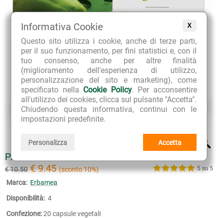
Informativa Cookie
X
Questo sito utilizza i cookie, anche di terze parti,
per il suo funzionamento, per fini statistici e, con il
tuo consenso, anche per altre finalità
(miglioramento dell'esperienza di utilizzo,
personalizzazione del sito e marketing), come
specificato nella
Cookie Policy
. Per acconsentire
all'utilizzo dei cookies, clicca sul pulsante "Accetta".
Chiudendo questa informativa, continui con le
impostazioni predefinite.
Personalizza
Accetta
PAPAYA FERMENTATA CAPSULE VEGETALI
€ 9.45
5 su 5
€ 10.50
(sconto 10%)
Marca:
Erbamea
Disponibilità:
4
Confezione:
20 capsule vegetali