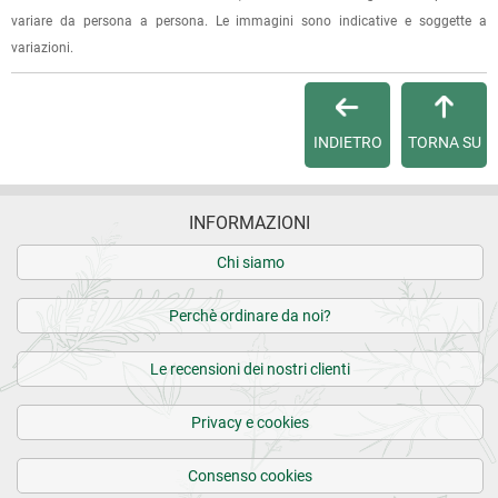
variare da persona a persona. Le immagini sono indicative e soggette a
Per maggiori dettagli, vedi le
Condizioni di vendita
.
variazioni.
INDIETRO
TORNA SU
INFORMAZIONI
Chi siamo
Perchè ordinare da noi?
Le recensioni dei nostri clienti
Privacy e cookies
Consenso cookies