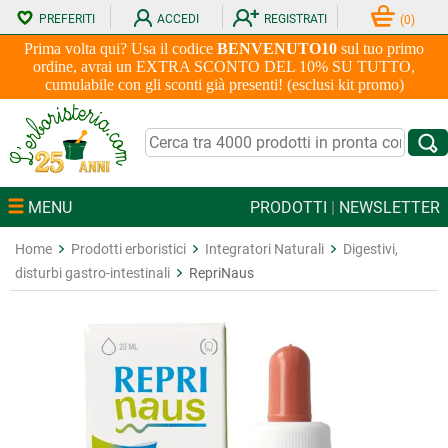
PREFERITI
ACCEDI
REGISTRATI
(
0
)
Prima volta qui? Usa il codice
BENVENUTO10
sul tuo primo
ordine, avrai un EXTRA SCONTO DEL 10% SU TUTTO,
cumulabile con gli sconti già presenti! (esclusi kit promo)
MENU
PRODOTTI
|
NEWSLETTER
Home
Prodotti erboristici
Integratori Naturali
Digestivi,
disturbi gastro-intestinali
RepriNaus