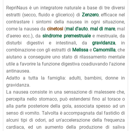
RepriNaus è un integratore naturale a base di tre diversi
estratti (secco, fluido e glicerico) di
Zenzero
, efficace nel
contrastare i sintomi della nausea in ogni situazione,
come la nausea da
cinetosi
(
mal d'auto
,
mal di mare
, mal
d'aereo ecc.), da
sindrome premestruale
e mestruale, da
disturbi digestivi e intestinali, da
gravidanza
, in
combinazione con gli estratti di
Melissa
e
Camomilla
, che
aiutano a conseguire uno stato di rilassamento mentale
utile a favorire la funzione digestiva coadiuvando l'azione
antinausea.
Adatto a tutta la famiglia: adulti, bambini, donne in
gravidanza.
La nausea consiste in una sensazione di malessere che,
percepita nello stomaco, può estendersi fino al torace o
alla parte posteriore della gola, associata spesso ad un
senso di vomito. Talvolta è accompagnata dal fastidio di
alcuni tipi di odori, ad un'accelerazione della frequenza
cardiaca, ed un aumento della produzione di saliva