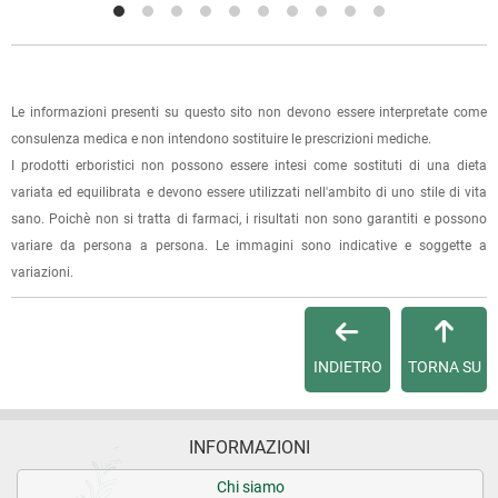
La spedizione è accompagnata da un riepilogo d'ordine,
oppure dalla fattura se richiesta al momento dell'ordine
(selezionando l'apposita casella del modulo d'ordine e
specificando l'indirizzo di fatturazione).
Le informazioni presenti su questo sito non devono essere interpretate come
consulenza medica e non intendono sostituire le prescrizioni mediche.
Dalla tua
Area Cliente
potrai verificare lo stato di lavorazione
I prodotti erboristici non possono essere intesi come sostituti di una dieta
dell'ordine e lo stato della spedizione.
variata ed equilibrata e devono essere utilizzati nell'ambito di uno stile di vita
sano. Poichè non si tratta di farmaci, i risultati non sono garantiti e possono
Per qualsiasi informazione, contattaci via
e-mail
.
variare da persona a persona. Le immagini sono indicative e soggette a
variazioni.
Per maggiori dettagli, vedi le
Condizioni di vendita
.
INDIETRO
TORNA SU
INFORMAZIONI
Chi siamo