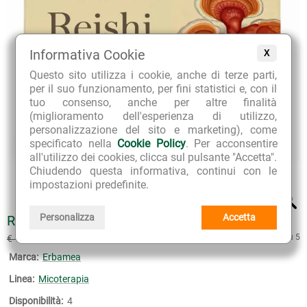
Informativa Cookie
X
Questo sito utilizza i cookie, anche di terze parti,
per il suo funzionamento, per fini statistici e, con il
tuo consenso, anche per altre finalità
(miglioramento dell'esperienza di utilizzo,
personalizzazione del sito e marketing), come
specificato nella
Cookie Policy
. Per acconsentire
all'utilizzo dei cookies, clicca sul pulsante "Accetta".
Chiudendo questa informativa, continui con le
impostazioni predefinite.
Personalizza
Accetta
REISHI CAPSULE VEGETALI
€ 11.25
5 su 5
€ 12.50
(sconto 10%)
Marca:
Erbamea
Linea:
Micoterapia
Disponibilità:
4