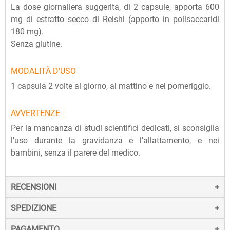
La dose giornaliera suggerita, di 2 capsule, apporta 600
mg di estratto secco di Reishi (apporto in polisaccaridi
180 mg).
Senza glutine.
MODALITÀ D'USO
1 capsula 2 volte al giorno, al mattino e nel pomeriggio.
AVVERTENZE
Per la mancanza di studi scientifici dedicati, si sconsiglia
l'uso durante la gravidanza e l'allattamento, e nei
bambini, senza il parere del medico.
RECENSIONI
SPEDIZIONE
PAGAMENTO
La spedizione dei prodotti avviene entro 24 ore dall'ordine