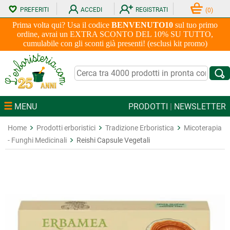
PREFERITI
ACCEDI
REGISTRATI
(
0
)
Prima volta qui? Usa il codice
BENVENUTO10
sul tuo primo
ordine, avrai un EXTRA SCONTO DEL 10% SU TUTTO,
cumulabile con gli sconti già presenti! (esclusi kit promo)
MENU
PRODOTTI
|
NEWSLETTER
Home
Prodotti erboristici
Tradizione Erboristica
Micoterapia
- Funghi Medicinali
Reishi Capsule Vegetali