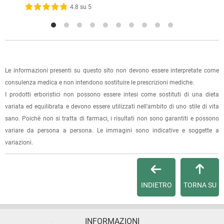
oppure dalla fattura se richiesta al momento dell'ordine
4.8 su 5
(selezionando l'apposita casella del modulo d'ordine e
specificando l'indirizzo di fatturazione).
Dalla tua
Area Cliente
potrai verificare lo stato di lavorazione
dell'ordine e lo stato della spedizione.
Le informazioni presenti su questo sito non devono essere interpretate come
consulenza medica e non intendono sostituire le prescrizioni mediche.
Per qualsiasi informazione, contattaci via
e-mail
.
I prodotti erboristici non possono essere intesi come sostituti di una dieta
variata ed equilibrata e devono essere utilizzati nell'ambito di uno stile di vita
Per maggiori dettagli, vedi le
Condizioni di vendita
.
sano. Poichè non si tratta di farmaci, i risultati non sono garantiti e possono
variare da persona a persona. Le immagini sono indicative e soggette a
variazioni.
INDIETRO
TORNA SU
INFORMAZIONI