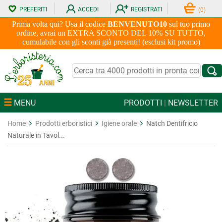
PREFERITI
ACCEDI
REGISTRATI
(
0
)
Prima volta qui? Usa il codice
BENVENUTO10
sul tuo primo
ordine, avrai un EXTRA SCONTO DEL 10% SU TUTTO,
cumulabile con gli sconti già presenti! (esclusi kit promo)
MENU
PRODOTTI
|
NEWSLETTER
Home
Prodotti erboristici
Igiene orale
Natch Dentifricio
Naturale in Tavol...