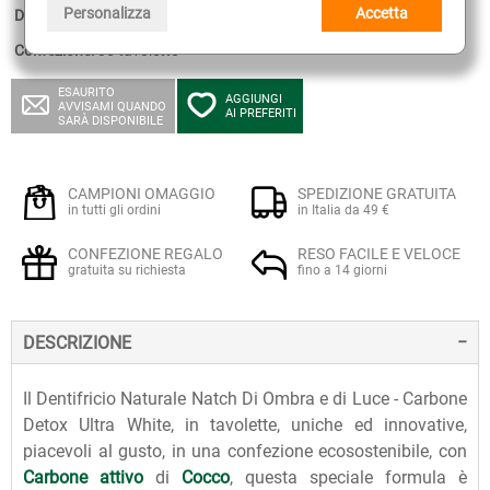
Personalizza
Accetta
Disponibilità:
non disponibile.
Confezione:
85 tavolette
ESAURITO
AGGIUNGI
AVVISAMI QUANDO
AI PREFERITI
SARÀ DISPONIBILE
CAMPIONI OMAGGIO
SPEDIZIONE GRATUITA
in tutti gli ordini
in Italia da 49 €
CONFEZIONE REGALO
RESO FACILE E VELOCE
gratuita su richiesta
fino a 14 giorni
DESCRIZIONE
Il Dentifricio Naturale Natch Di Ombra e di Luce - Carbone
Detox Ultra White, in tavolette, uniche ed innovative,
piacevoli al gusto, in una confezione ecosostenibile, con
Carbone attivo
di
Cocco
, questa speciale formula è