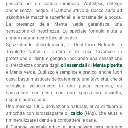
pensata per un sorriso luminoso. Waterless, deterge
anche senza l'acqua. Il Carbone attivo di Cocco aiuta ad
assorbire le macchie superficiali e le tossine della bocca.
La presenza della Menta verde garantisce una
sensazione di freschezza. La speciale formula aiuta a
donare naturalmente luce al sorriso.
Spazzolando delicatamente, Il Dentifricio Naturale in
Tavolette Natch di Ombra e di Luce favorisce la
protezione di denti e gengive, lasciando una sensazione
di freschezza donata dagli
oli essenziali
di
Menta piperita
e Menta verde. L'utilizzo è semplice e pratico, anche fuori
casa: basta masticare delicatamente una tavoletta, che si
scioglierà velocemente in una pasta cremosa, da
spazzolare sui denti con uno spazzolino asciutto,
risparmiando acqua.
Una miscela 100% derivazione naturale, priva di fluoro e
arricchita con idrossiapatite di
calcio
(HAp), che aiuta a
rimineralizzare i denti e a combattere le carie.
Il Carbone vegetale attivo è una polvere nera naturale