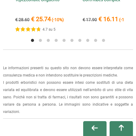
negozio" al momento della scelta della modalità di
spedizione, in questo modo non ti verranno addebitate le
€ 25.74
€ 16.11
€ 28.60
(-10%)
€ 17.90
(-10%)
spese di spedizione e sarai avvisato con una e-mail quando
l'ordine sarà pronto per il ritiro.
4.7 su 5
La spedizione è accompagnata da un riepilogo d'ordine,
oppure dalla fattura se richiesta al momento dell'ordine
(selezionando l'apposita casella del modulo d'ordine e
specificando l'indirizzo di fatturazione).
Le informazioni presenti su questo sito non devono essere interpretate come
consulenza medica e non intendono sostituire le prescrizioni mediche.
Dalla tua
Area Cliente
potrai verificare lo stato di lavorazione
I prodotti erboristici non possono essere intesi come sostituti di una dieta
dell'ordine e lo stato della spedizione.
variata ed equilibrata e devono essere utilizzati nell'ambito di uno stile di vita
sano. Poichè non si tratta di farmaci, i risultati non sono garantiti e possono
Per qualsiasi informazione, contattaci via
e-mail
.
variare da persona a persona. Le immagini sono indicative e soggette a
variazioni.
Per maggiori dettagli, vedi le
Condizioni di vendita
.