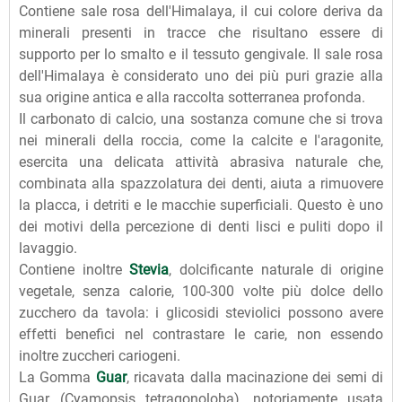
Contiene sale rosa dell'Himalaya, il cui colore deriva da
minerali presenti in tracce che risultano essere di
supporto per lo smalto e il tessuto gengivale. Il sale rosa
dell'Himalaya è considerato uno dei più puri grazie alla
sua origine antica e alla raccolta sotterranea profonda.
Il carbonato di calcio, una sostanza comune che si trova
nei minerali della roccia, come la calcite e l'aragonite,
esercita una delicata attività abrasiva naturale che,
combinata alla spazzolatura dei denti, aiuta a rimuovere
la placca, i detriti e le macchie superficiali. Questo è uno
dei motivi della percezione di denti lisci e puliti dopo il
lavaggio.
Contiene inoltre
Stevia
, dolcificante naturale di origine
vegetale, senza calorie, 100-300 volte più dolce dello
zucchero da tavola: i glicosidi steviolici possono avere
effetti benefici nel contrastare le carie, non essendo
inoltre zuccheri cariogeni.
La Gomma
Guar
, ricavata dalla macinazione dei semi di
Guar (Cyamopsis tetragonoloba), notoriamente usata