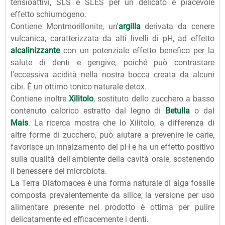
tensioattivi, SLS e SLES per un delicato e piacevole
effetto schiumogeno.
Contiene Montmorillonite, un'
argilla
derivata da cenere
vulcanica, caratterizzata da alti livelli di pH, ad effetto
alcalinizzante
con un potenziale effetto benefico per la
salute di denti e gengive, poiché può contrastare
l'eccessiva acidità nella nostra bocca creata da alcuni
cibi. È un ottimo tonico naturale detox.
Contiene inoltre
Xilitolo
, sostituto dello zucchero a basso
contenuto calorico estratto dal legno di
Betulla
o dal
Mais
. La ricerca mostra che lo Xilitolo, a differenza di
altre forme di zucchero, può aiutare a prevenire le carie,
favorisce un innalzamento del pH e ha un effetto positivo
sulla qualità dell'ambiente della cavità orale, sostenendo
il benessere del microbiota.
La Terra Diatomacea è una forma naturale di alga fossile
composta prevalentemente da silice; la versione per uso
alimentare presente nel prodotto è ottima per pulire
delicatamente ed efficacemente i denti.