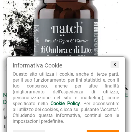
Informativa Cookie
X
Questo sito utilizza i cookie, anche di terze parti,
per il suo funzionamento, per fini statistici e, con il
tuo consenso, anche per altre finalità
(miglioramento dell'esperienza di utilizzo,
NATCH DENTIFRICIO NATURALE IN TAVOLETTE
personalizzazione del sito e marketing), come
DI OMBRA E DI LUCE
specificato nella
Cookie Policy
. Per acconsentire
€ 13.32
all'utilizzo dei cookies, clicca sul pulsante "Accetta".
€ 14.80
(sconto 10%)
Chiudendo questa informativa, continui con le
Marca:
Natch Labs
impostazioni predefinite.
Linea:
Natch Dentifrici Naturali In Tavolette