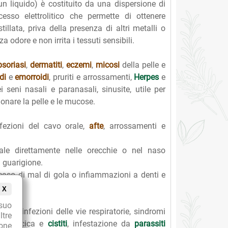
 un liquido) è costituito da una dispersione di
cesso elettrolitico che permette di ottenere
illata, priva della presenza di altri metalli o
odore e non irrita i tessuti sensibili.
psoriasi
,
dermatiti
,
eczemi
,
micosi
della pelle e
di
e
emorroidi
, pruriti e arrossamenti,
Herpes
e
ei seni nasali e paranasali, sinusite, utile per
ionare la pelle e le mucose.
fezioni del cavo orale,
afte
, arrossamenti e
ale direttamente nelle orecchie o nel naso
 guarigione.
caso di mal di gola o infiammazioni a denti e
X
suo
 come infezioni delle vie respiratorie, sindromi
ltre
lla vescica e
cistiti
, infestazione da
parassiti
ione