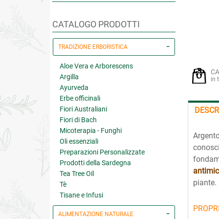
CATALOGO PRODOTTI
TRADIZIONE ERBORISTICA
Aloe Vera e Arborescens
CA
Argilla
in 
Ayurveda
Erbe officinali
Fiori Australiani
DESCR
Fiori di Bach
Micoterapia - Funghi
Argento
Oli essenziali
conosc
Preparazioni Personalizzate
fondam
Prodotti della Sardegna
antimic
Tea Tree Oil
piante.
Tè
Tisane e Infusi
PROPRI
ALIMENTAZIONE NATURALE