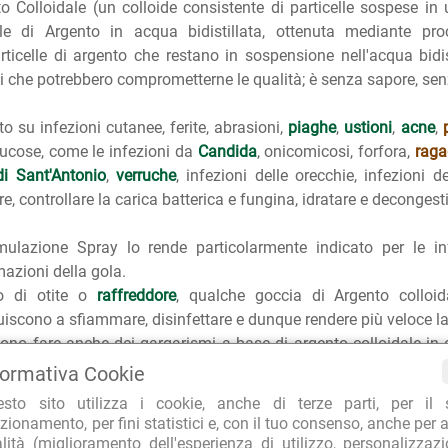
to Colloidale (un colloide consistente di particelle sospese in
lle di Argento in acqua bidistillata, ottenuta mediante pro
ticelle di argento che restano in sospensione nell'acqua bidist
i che potrebbero comprometterne le qualità; è senza sapore, senza 
ato su infezioni cutanee, ferite, abrasioni,
piaghe
,
ustioni
,
acne
,
ucose, come le infezioni da
Candida
, onicomicosi, forfora,
raga
i Sant'Antonio
,
verruche
, infezioni delle orecchie, infezioni d
re, controllare la carica batterica e fungina, idratare e decongest
mulazione Spray lo rende particolarmente indicato per le in
azioni della gola.
o di otite o
raffreddore
, qualche goccia di Argento colloid
uiscono a sfiammare, disinfettare e dunque rendere più veloce la
ono fare anche dei gargarismi a base di argento colloidale in 
.
formativa Cookie
esto sito utilizza i cookie, anche di terze parti, per il 
onalmente è utilizzato per tutte le infezioni batteriche e virali,
zionamento, per fini statistici e, con il tuo consenso, anche per a
zali, infezioni dei seni nasali e paranasali, infiammazioni a
alità (miglioramento dell'esperienza di utilizzo, personalizzaz