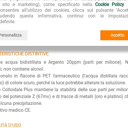
l sito e marketing), come specificato nella
Cookie Policy
.
ali
, infezioni intestinali,
gastriti
,
colite
,
ulcera
,
artrite
, artrosi.
onsentire all'utilizzo dei cookies, clicca sul pulsante "Accet
iudendo questa informativa, continui con le impostazi
to Colloidale può essere usato anche in ambito
veterinario
con s
definite.
 come disinfettante naturale, antibatterico, antimicotico, antinfi
ltre essere spruzzato sulle piante e nei vasi per eliminare formaz
Personalizza
Accetta
zzo del prodotto con medicinali o altre sostanze non comporta ne
ERISTICHE DISTINTIVE
e acqua bidistillata e Argento 20ppm (parti per milione). No
i; non contiene alcool.
onato in flacone di PET farmaceutico (l'acqua distillata racc
to) di colore scuro, perché la luce potrebbe alterare la soluzione.
 Colloidale Plus mantiene la stabilità delle sue parti per milion
zzo del potenziale Z (67mv) e di tracce di metalli (oro e platino)
lcuna precipitazione.
tivo medico CE.
ITÀ D'USO