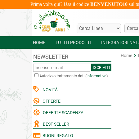
Prima volta qui? Usa il codice
BENVENUTO10
sul t
HOME
TUTTI I PRODOTTI
INTEGRATORI NAT
Home
NEWSLETTER
ISCRIVITI
Autorizzo trattamento dati
(
informativa
)
NOVITÀ
OFFERTE
OFFERTE SCADENZA
BEST SELLER
BUONI REGALO