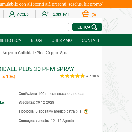
le con gli sconti già presenti! (esclusi kit promo)
ACCEDI
REGISTRATI
(
0
)
CERCA
BIBLIOTECA
BLOG
CHI SIAMO
CONTATTI
Argento Colloidale Plus 20 ppm Spra...
IDALE PLUS 20 PPM SPRAY
4.7 su 5
nto 10%)
Confezione:
100 ml con erogatore no-gas
lus
Scadenza:
30-12-2028
Tipologia:
Dispositivo medico detraibile
Consegna stimata:
12 - 13 Agosto