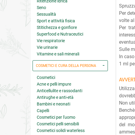
Ritenzione idrica
Spruzza
Seno
Per dete
Sessualità
volte a
Sport e attività fisica
Per tra
Stitichezza e gonfiore
Superfood e Nutraceutici
interes
Vie respiratorie
eventua
Vie urinarie
Sulle m
Vitamine e sali minerali
In caso
1 ml per
COSMETICI E CURA DELLA PERSONA
Cosmetici
AVVER
Acne e pelli impure
Utilizz
Anticellulite e rassodanti
dovrebb
Antirughe e anti-età
Non uti
Bambini e neonati
Benchè 
Capelli
appropr
Cosmetici per l'uomo
Cosmetici pelli sensibili
del mon
Cosmetici solidi waterless
ammessi