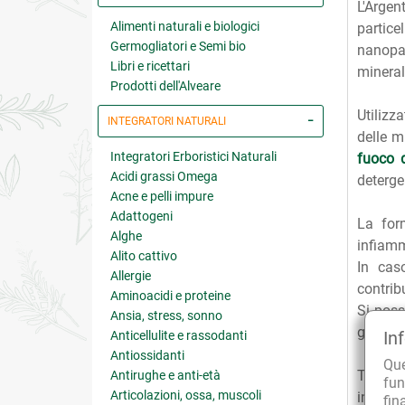
L'Argen
Alimenti naturali e biologici
partice
Germogliatori e Semi bio
nanopar
Libri e ricettari
mineral
Prodotti dell'Alveare
Utilizz
INTEGRATORI NATURALI
delle m
Integratori Erboristici Naturali
fuoco d
Acidi grassi Omega
deterge
Acne e pelli impure
Adattogeni
La for
Alghe
infiamm
Alito cattivo
In cas
Allergie
contrib
Aminoacidi e proteine
Si poss
Ansia, stress, sonno
gengive
In
Anticellulite e rassodanti
Antiossidanti
Qu
Tradizi
Antirughe e anti-età
fun
Articolazioni, ossa, muscoli
influen
fin