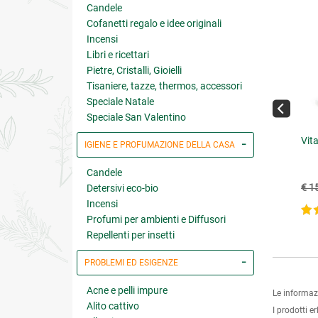
Candele
Cofanetti regalo e idee originali
Incensi
Libri e ricettari
Pietre, Cristalli, Gioielli
Tisaniere, tazze, thermos, accessori
Speciale Natale
Speciale San Valentino
e Vera Esi Gel Bio
Silicio Colloidale Plus
Vit
IGIENE E PROFUMAZIONE DELLA CASA
Candele
€ 15.22
€ 17.91
17.90
(-15%)
€ 19.90
(-10%)
€ 1
Detersivi eco-bio
Incensi
5 su 5
5 su 5
Profumi per ambienti e Diffusori
Repellenti per insetti
PROBLEMI ED ESIGENZE
Acne e pelli impure
Le informaz
Alito cattivo
I prodotti e