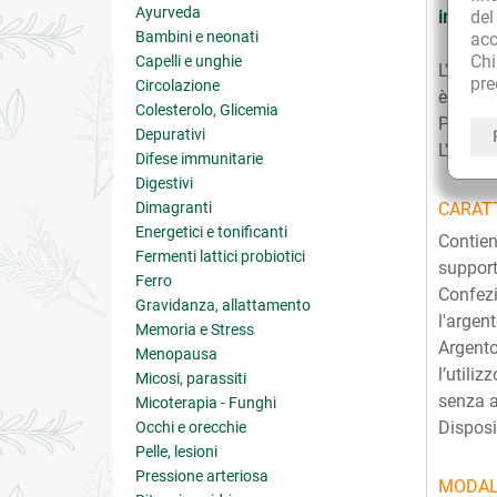
Ayurveda
de
intestin
Bambini e neonati
acc
Ch
Capelli e unghie
L'Argen
pre
Circolazione
è utile
Colesterolo, Glicemia
Può ino
Depurativi
L'utili
Difese immunitarie
Digestivi
Dimagranti
CARATT
Energetici e tonificanti
Contien
Fermenti lattici probiotici
support
Ferro
Confezi
Gravidanza, allattamento
l'argen
Memoria e Stress
Argento
Menopausa
l’utili
Micosi, parassiti
senza a
Micoterapia - Funghi
Disposi
Occhi e orecchie
Pelle, lesioni
Pressione arteriosa
MODAL