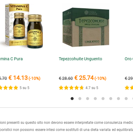
amina C Pura
Tepezcohuite Unguento
Oro 
€ 14.13
€ 25.74
5.70
(-10%)
€ 28.60
(-10%)
€ 29
5 su 5
4.7 su 5
ioni presenti su questo sito non devono essere interpretate come consulenza medica
rboristici non possono essere intesi come sostituti di una dieta variata ed equilibrata