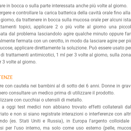
re in bocca o sulla parte interessata anche più volte al giorno.
rgere e controllare la carica batterica della cavità orale fino all
l giorno, da trattenere in bocca sulla mucosa orale per alcuni ista
ttamenti topici, applicare 2 o più volte al giorno una picco
sata dal problema lasciandolo agire qualche minuto oppure fa
lmente fermata con un cerotto, in modo da lasciare agire per più
ucose, applicare direttamente la soluzione. Può essere usato per 
 di trattamenti antimicotici, 1 ml per 3 volte al giorno, sulla zon
 3 volte al giorno.
TENZE
are con cautela nei bambini al di sotto dei 6 anni. Donne in grav
ero consultare un medico prima di utilizzare il prodotto.
lizzare con cucchiai o utensili di metallo.
a oggi test medici non abbiano trovato effetti collaterali da
iato e non si siano registrate interazioni o interferenze con altr
do (es. Stati Uniti e Russia), in Europa l'argento colloidale
 per l'uso interno, ma solo come uso esterno (pelle, mucose)