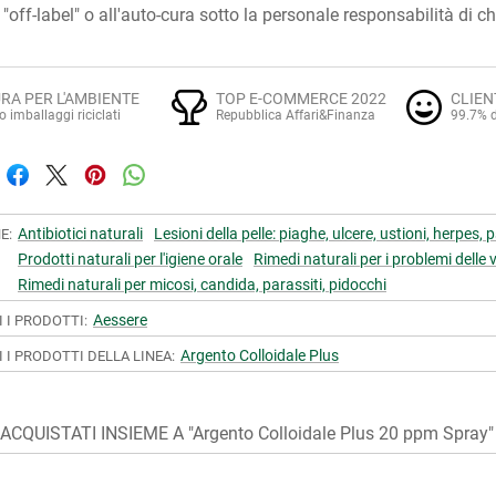
"off-label" o all'auto-cura sotto la personale responsabilità di c
RA PER L'AMBIENTE
TOP E-COMMERCE 2022
CLIEN
o imballaggi riciclati
Repubblica Affari&Finanza
99.7% d
Antibiotici naturali
Lesioni della pelle: piaghe, ulcere, ustioni, herpes, 
E:
Prodotti naturali per l'igiene orale
Rimedi naturali per i problemi delle v
Rimedi naturali per micosi, candida, parassiti, pidocchi
Aessere
I I PRODOTTI:
Argento Colloidale Plus
I I PRODOTTI DELLA LINEA:
CQUISTATI INSIEME A "Argento Colloidale Plus 20 ppm Spray"