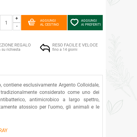
+
AGGIUNGI
AGGIUNGI
AL CESTINO
AI PREFERITI
-
EZIONE REGALO
RESO FACILE E VELOCE
a su richiesta
fino a 14 giorni
, contiene esclusivamente Argento Colloidale,
, tradizionalmente considerato come uno dei
ntibatterico, antimicrobico a largo spettro,
lutamente atossico per l'uomo, gli animali e le
RAY