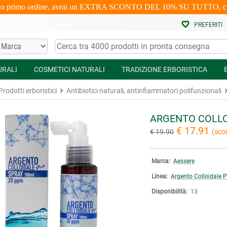
uo primo ordine, avrai un EXTRA SCONTO DEL 10% SU TUTTO, cumulabi
PREFERITI
URALI
COSMETICI NATURALI
TRADIZIONE ERBORISTICA
Prodotti erboristici
Antibiotici naturali, antinfiammatori polifunzionali
ARGENTO COLLO
€ 17.91
€ 19.90
(sco
Marca:
Aessere
Linea:
Argento Colloidale P
Disponibilità:
13