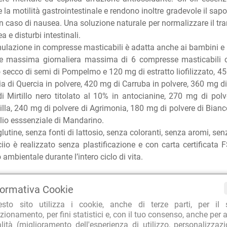
e la motilità gastrointestinale e rendono inoltre gradevole il sa
n caso di nausea. Una soluzione naturale per normalizzare il tran
ea e disturbi intestinali.
ulazione in compresse masticabili è adatta anche ai bambini e in 
e massima giornaliera massima di 6 compresse masticabili 
o secco di semi di Pompelmo e 120 mg di estratto liofilizzato, 45
ia di Quercia in polvere, 420 mg di Carruba in polvere, 360 mg di
i Mirtillo nero titolato al 10% in antocianine, 270 mg di polv
lla, 240 mg di polvere di Agrimonia, 180 mg di polvere di Bianc
lio esssenziale di Mandarino.
lutine, senza fonti di lattosio, senza coloranti, senza aromi, sen
ciio è realizzato senza plastificazione e con carta certificata
 ambientale durante l’intero ciclo di vita.
ITÀ D'USO
formativa Cookie
 adulti, si consiglia di masticare da 2 a 6 compresse al giorno.
esto sito utilizza i cookie, anche di terze parti, per il 
ambini, si consiglia di masticare da 1 a 3 compresse al giorno.
zionamento, per fini statistici e, con il tuo consenso, anche per a
glia di abbinare l'assunzione di fermenti lattici probiotici.
alità (miglioramento dell'esperienza di utilizzo, personalizzaz