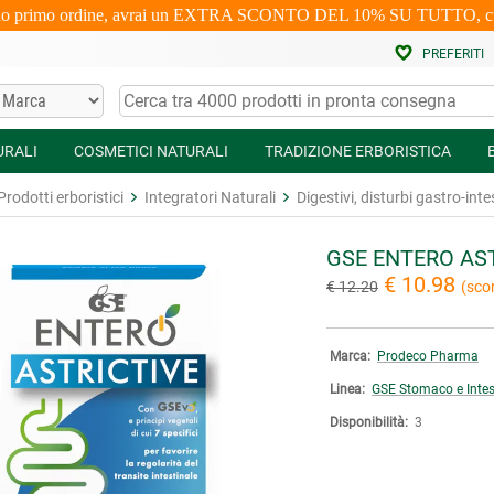
uo primo ordine, avrai un EXTRA SCONTO DEL 10% SU TUTTO, cumulabi
PREFERITI
URALI
COSMETICI NATURALI
TRADIZIONE ERBORISTICA
Prodotti erboristici
Integratori Naturali
Digestivi, disturbi gastro-inte
GSE ENTERO AS
€ 10.98
€ 12.20
(sco
Marca:
Prodeco Pharma
Linea:
GSE Stomaco e Intes
Disponibilità:
3