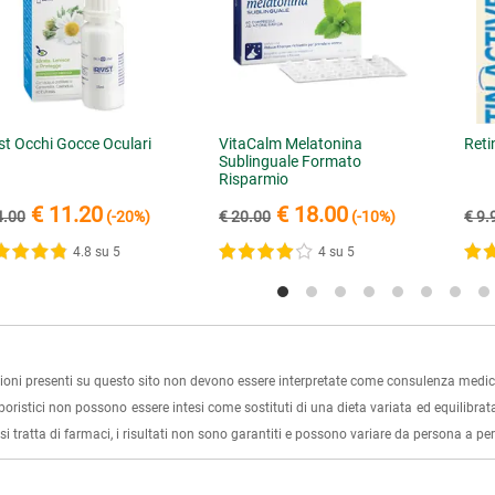
ist Occhi Gocce Oculari
VitaCalm Melatonina
Reti
Sublinguale Formato
Risparmio
€ 11.20
€ 18.00
4.00
(-20%)
€ 20.00
(-10%)
€ 9.
4.8 su 5
4 su 5
ioni presenti su questo sito non devono essere interpretate come consulenza medica
rboristici non possono essere intesi come sostituti di una dieta variata ed equilibrata
i tratta di farmaci, i risultati non sono garantiti e possono variare da persona a p