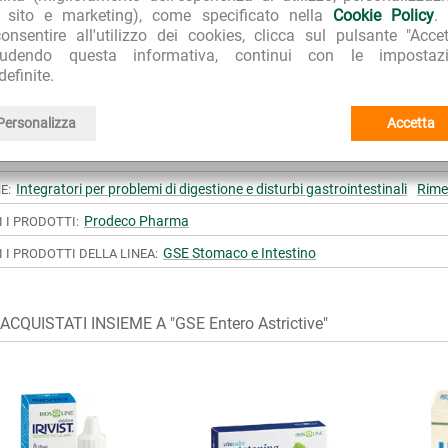
l sito e marketing), come specificato nella
Cookie Policy
.
onsentire all'utilizzo dei cookies, clicca sul pulsante "Accet
iudendo questa informativa, continui con le impostazi
RA PER L'AMBIENTE
TOP E-COMMERCE 2022
CLIEN
definite.
o imballaggi riciclati
Repubblica Affari&Finanza
99.7% d
Personalizza
Accetta
Integratori per problemi di digestione e disturbi gastrointestinali
Rimed
E:
Prodeco Pharma
I I PRODOTTI:
GSE Stomaco e Intestino
I I PRODOTTI DELLA LINEA:
CQUISTATI INSIEME A "GSE Entero Astrictive"