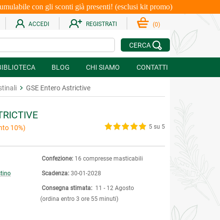
le con gli sconti già presenti! (esclusi kit promo)
ACCEDI
REGISTRATI
(
0
)
CERCA
BIBLIOTECA
BLOG
CHI SIAMO
CONTATTI
stinali
GSE Entero Astrictive
TRICTIVE
5 su 5
nto 10%)
Confezione:
16 compresse masticabili
tino
Scadenza:
30-01-2028
Consegna stimata:
11 - 12 Agosto
(ordina entro 3 ore 55 minuti)