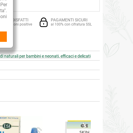
 Per
ta".
oni
TI SODDISFATTI
PAGAMENTI SICURI
i recensioni positive
al 100% con cifratura SSL
i naturali per bambini e neonati, efficaci e delicati