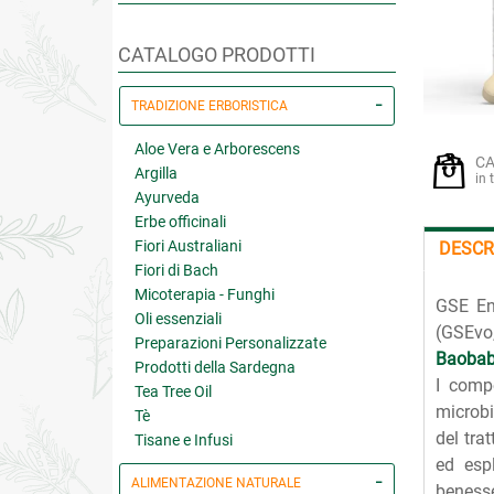
CATALOGO PRODOTTI
TRADIZIONE ERBORISTICA
Aloe Vera e Arborescens
CA
Argilla
in 
Ayurveda
Erbe officinali
Fiori Australiani
DESCR
Fiori di Bach
Micoterapia - Funghi
GSE Ent
Oli essenziali
(GSEvo,
Preparazioni Personalizzate
Baoba
Prodotti della Sardegna
I comp
Tea Tree Oil
microbi
Tè
del tra
Tisane e Infusi
ed espl
ALIMENTAZIONE NATURALE
benesse