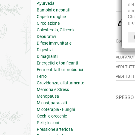
Ayurveda
de
Bambini e neonati
acc
Ch
Capelli e unghie
CU
pre
Circolazione
sol
Colesterolo, Glicemia
Depurativi
Condividi:
Difese immunitarie
Digestivi
Dimagranti
VEDI ANCH
Energetici e tonificanti
VEDI TUTT
Fermenti lattici probiotici
Ferro
VEDI TUTT
Gravidanza, allattamento
Memoria e Stress
Menopausa
SPESSO A
Micosi, parassiti
Micoterapia - Funghi
Occhi e orecchie
Pelle, lesioni
Pressione arteriosa