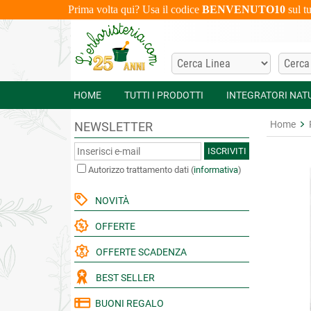
Prima volta qui? Usa il codice
BENVENUTO10
sul t
HOME
TUTTI I PRODOTTI
INTEGRATORI NAT
Home
NEWSLETTER
ISCRIVITI
Autorizzo trattamento dati
(
informativa
)
NOVITÀ
OFFERTE
OFFERTE SCADENZA
BEST SELLER
BUONI REGALO