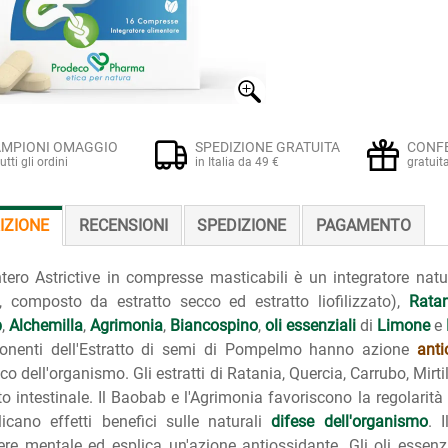
MPIONI OMAGGIO
SPEDIZIONE GRATUITA
CONF
tutti gli ordini
in Italia da 49 €
gratuit
IZIONE
RECENSIONI
SPEDIZIONE
PAGAMENTO
ero Astrictive in compresse masticabili è un integratore natu
 composto da estratto secco ed estratto liofilizzato),
Ratan
b
,
Alchemilla
,
Agrimonia
,
Biancospino
,
oli essenziali
di
Limone
e
onenti dell'Estratto di semi di Pompelmo hanno azione
anti
co dell'organismo. Gli estratti di Ratania, Quercia, Carrubo, Mirt
tto intestinale. Il Baobab e l'Agrimonia favoriscono la regolarità
icano effetti benefici sulle naturali
difese dell'organismo
. 
re mentale ed esplica un'azione antiossidante. Gli oli essen