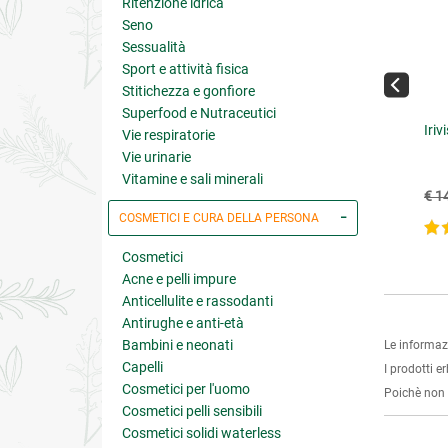
Ritenzione idrica
Seno
Sessualità
Sport e attività fisica
Stitichezza e gonfiore
Superfood e Nutraceutici
tro Acid
RuscoVen Plus Capsule
Iriv
Vie respiratorie
Vie urinarie
Vitamine e sali minerali
€ 9.90
€ 19.88
11.00
(-10%)
€ 26.50
(-25%)
€ 1
COSMETICI E CURA DELLA PERSONA
4 su 5
4.7 su 5
Cosmetici
Acne e pelli impure
Anticellulite e rassodanti
Antirughe e anti-età
Bambini e neonati
Le informaz
Capelli
I prodotti e
Cosmetici per l'uomo
Poichè non s
Cosmetici pelli sensibili
Cosmetici solidi waterless