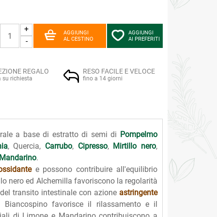
+
AGGIUNGI
AGGIUNGI
AL CESTINO
AI PREFERITI
-
EZIONE REGALO
RESO FACILE E VELOCE
a su richiesta
fino a 14 giorni
rale a base di estratto di semi di
Pompelmo
ia
, Quercia,
Carrubo
,
Cipresso
,
Mirtillo nero
,
Mandarino
.
ossidante
e possono contribuire all'equilibrio
illo nero ed Alchemilla favoriscono la regolarità
 del transito intestinale con azione
astringente
Il Biancospino favorisce il rilassamento e il
ziali di Limone e Mandarino contribuiscono a