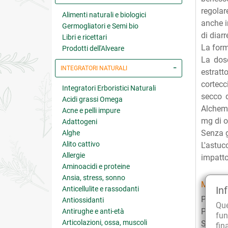
regolar
Alimenti naturali e biologici
anche i
Germogliatori e Semi bio
di diarr
Libri e ricettari
La form
Prodotti dell'Alveare
La dos
INTEGRATORI NATURALI
estratt
cortecc
Integratori Erboristici Naturali
secco d
Acidi grassi Omega
Alchemi
Acne e pelli impure
mg di o
Adattogeni
Senza g
Alghe
Alito cattivo
L'astuc
Allergie
impatto
Aminoacidi e proteine
Ansia, stress, sonno
MODAL
In
Anticellulite e rassodanti
Per gli
Antiossidanti
Qu
Per i b
Antirughe e anti-età
fun
Articolazioni, ossa, muscoli
Si consi
fin