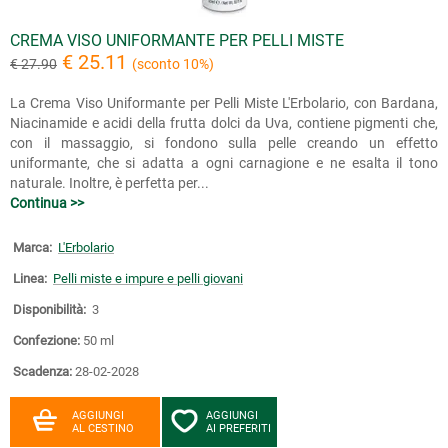
CREMA VISO UNIFORMANTE PER PELLI MISTE
€ 25.11
€ 27.90
(sconto 10%)
La Crema Viso Uniformante per Pelli Miste L'Erbolario, con Bardana,
Niacinamide e acidi della frutta dolci da Uva, contiene pigmenti che,
con il massaggio, si fondono sulla pelle creando un effetto
uniformante, che si adatta a ogni carnagione e ne esalta il tono
naturale. Inoltre, è perfetta per...
Continua >>
Marca:
L'Erbolario
Linea:
Pelli miste e impure e pelli giovani
Disponibilità:
3
Confezione:
50 ml
Scadenza:
28-02-2028
AGGIUNGI
AGGIUNGI
AL CESTINO
AI PREFERITI