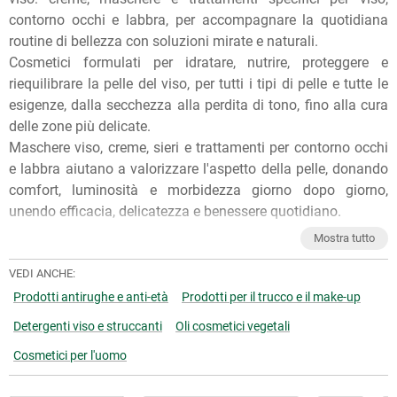
contorno occhi e labbra, per accompagnare la quotidiana
routine di bellezza con soluzioni mirate e naturali.
Cosmetici formulati per idratare, nutrire, proteggere e
riequilibrare la pelle del viso, per tutti i tipi di pelle e tutte le
esigenze, dalla secchezza alla perdita di tono, fino alla cura
delle zone più delicate.
Maschere viso, creme, sieri e trattamenti per contorno occhi
e labbra aiutano a valorizzare l'aspetto della pelle, donando
comfort, luminosità e morbidezza giorno dopo giorno,
unendo efficacia, delicatezza e benessere quotidiano.
Per qualunque consiglio sull'utilizzo dei nostri prodotti, puoi
Mostra tutto
chiedere ai nostri erboristi una
consulenza gratuita
e senza
impegno. Per ulteriori informazioni, inoltre, puoi consultare
VEDI ANCHE:
gli
Articoli di approfondimento
sul nostro blog.
Prodotti antirughe e anti-età
Prodotti per il trucco e il make-up
Detergenti viso e struccanti
Oli cosmetici vegetali
Cosmetici per l'uomo