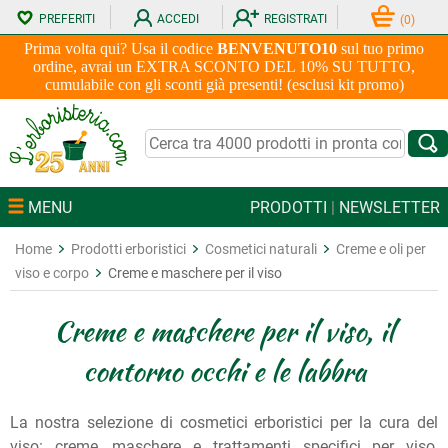
PREFERITI
ACCEDI
REGISTRATI
(
0
)
Prima volta qui? Usa il codice
BENVENUTO10
sul tuo primo
ordine, avrai un EXTRA SCONTO DEL 10% SU TUTTO,
cumulabile con gli sconti già presenti! (esclusi kit promo)
MENU
PRODOTTI
|
NEWSLETTER
Home
Prodotti erboristici
Cosmetici naturali
Creme e oli per
viso e corpo
Creme e maschere per il viso
Creme e maschere per il viso, il
contorno occhi e le labbra
La nostra selezione di cosmetici erboristici per la cura del
viso: creme, maschere e trattamenti specifici per viso,