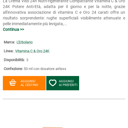
La Crema Viso 24h Nutri-rigenerante Compattante Vitamina C & Oro
24K Potere Anti-Età, adatta per il giorno e per la notte, grazie
all'innovativa associazione di vitamina C e Oro 24 carati offre un
risultato sorprendente: rughe superficiali visibilmente attenuate e
pelle immediatamente più levigata,...
Continua >>
Marca:
L'Erbolario
Linea:
Vitamina C & Oro 24K
Disponibilità:
3
Confezione:
50 ml con dosatore airless
AGGIUNGI
AGGIUNGI
AL CESTINO
AI PREFERITI