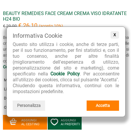
BEAUTY REMEDIES FACE CREAM CREMA VISO IDRATANTE
H24 BIO
€ 26.10
€ 29.00
(sconto 10%)
Informativa Cookie
X
Beauty Remedies Face Cream Crema Viso Idratante h24 Lepo è una
crema dal tocco setoso, formulata per offrire a ogni tipo di pelle
Questo sito utilizza i cookie, anche di terze parti,
un'idratazione intensa e prolungata. La sua texture ultra fondente si
per il suo funzionamento, per fini statistici e, con il
assorbe all'istante, donando al viso una piacevole sensazione di
tuo consenso, anche per altre finalità
comfort che dura tutto il giorno.
(miglioramento dell'esperienza di utilizzo,
Continua >>
personalizzazione del sito e marketing), come
specificato nella
Cookie Policy
. Per acconsentire
all'utilizzo dei cookies, clicca sul pulsante "Accetta".
Marca:
Lepo
Chiudendo questa informativa, continui con le
Linea:
Beauty Remedies
impostazioni predefinite.
Disponibilità:
5
Personalizza
Accetta
Confezione:
50 ml
AGGIUNGI
AGGIUNGI
AL CESTINO
AI PREFERITI